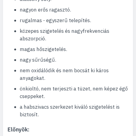
nagyon erős ragasztó.
rugalmas - egyszerű telepítés.
közepes szigetelés és nagyfrekvenciás
abszorpció.
magas hőszigetelés.
nagy sűrűségű.
nem oxidálódik és nem bocsát ki káros
anyagokat.
önkioltó, nem terjeszti a tüzet, nem képez égő
cseppeket.
a habszivacs szerkezet kiváló szigetelést is
biztosít.
Előnyök: