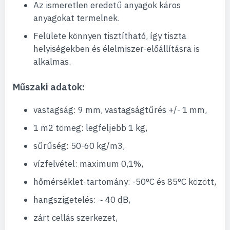
Az ismeretlen eredetű anyagok káros
anyagokat termelnek.
Felülete könnyen tisztítható, így tiszta
helyiségekben és élelmiszer-előállításra is
alkalmas.
Műszaki adatok:
vastagság: 9 mm, vastagságtűrés +/- 1 mm,
1 m2 tömeg: legfeljebb 1 kg,
sűrűség: 50-60 kg/m3,
vízfelvétel: maximum 0,1%,
hőmérséklet-tartomány: -50°C és 85°C között,
hangszigetelés: ~ 40 dB,
zárt cellás szerkezet,