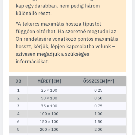
kap egy darabban, nem pedig három
különálló részt.
*A tekercs maximális hossza típustól
függően eltérhet. Ha szeretné megtudni az
Ön rendelésére vonatkozó pontos maximális
hosszt, kérjük, lépjen kapcsolatba velünk –
szívesen megadjuk a szükséges
információkat.
2
DB
MÉRET [CM]
ÖSSZESEN [M
]
1
25 × 100
0,25
2
50 × 100
0,50
3
75 × 100
0,75
4
100 × 100
1,00
6
150 × 100
1,50
8
200 × 100
2,00