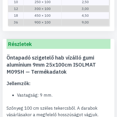
10
250 × 100
2,50
12
300 × 100
3,00
18
450 × 100
4,50
36
900 × 100
9,00
Részletek
Öntapadó szigetelő hab vízálló gumi
alumínium 9mm 25x100cm ISOLMAT
M09SH — Termékadatok
Jellemzők:
Vastagság: 9 mm.
Szőnyeg 100 cm széles tekercsből. A darabok
vásárlásakor a megfelelő hosszúságot vágjuk.