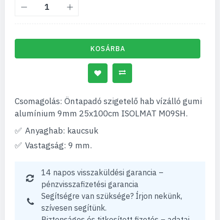
KOSÁRBA
Csomagolás: Öntapadó szigetelő hab vízálló gumi
alumínium 9mm 25x100cm ISOLMAT M09SH.
Anyaghab: kaucsuk
Vastagság: 9 mm.
14 napos visszaküldési garancia –
pénzvisszafizetési garancia
Segítségre van szüksége? Írjon nekünk,
szívesen segítünk.
Biztonságos és titkosított fizetés – adatai