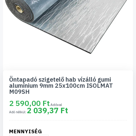
Ugrás
a
Öntapadó szigetelő hab vízálló gumi
képgaléria
alumínium 9mm 25x100cm ISOLMAT
elejére
M09SH
2 590,00 Ft
2 039,37 Ft
MENNYISÉG