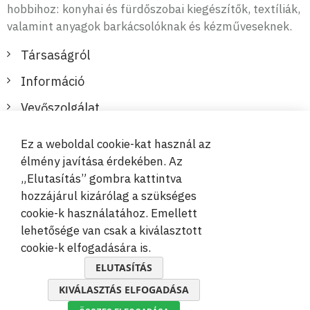
hobbihoz: konyhai és fürdőszobai kiegészítők, textíliák,
valamint anyagok barkácsolóknak és kézműveseknek.
Társaságról
Információ
Vevőszolgálat
Ez a weboldal cookie-kat használ az
Biztonságos és kényelmes fizetések
élmény javítása érdekében. Az
„Elutasítás” gombra kattintva
hozzájárul kizárólag a szükséges
cookie-k használatához. Emellett
lehetősége van csak a kiválasztott
cookie-k elfogadására is.
© 2019-2026 Megamix s.r.o.
ELUTASÍTÁS
KIVÁLASZTÁS ELFOGADÁSA