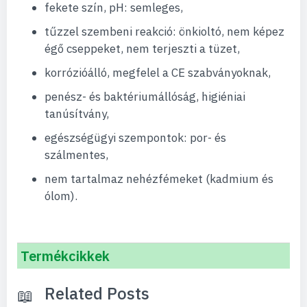
fekete szín, pH: semleges,
tűzzel szembeni reakció: önkioltó, nem képez
égő cseppeket, nem terjeszti a tüzet,
korrózióálló, megfelel a CE szabványoknak,
penész- és baktériumállóság, higiéniai
tanúsítvány,
egészségügyi szempontok: por- és
szálmentes,
nem tartalmaz nehézfémeket (kadmium és
ólom).
Termékcikkek
Related Posts