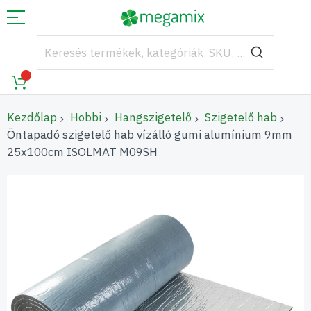
Kezdőlap
Hobbi
Hangszigetelő
Szigetelő hab
Öntapadó szigetelő hab vízálló gumi alumínium 9mm
25x100cm ISOLMAT M09SH
Ugrás
a
képgaléria
végére