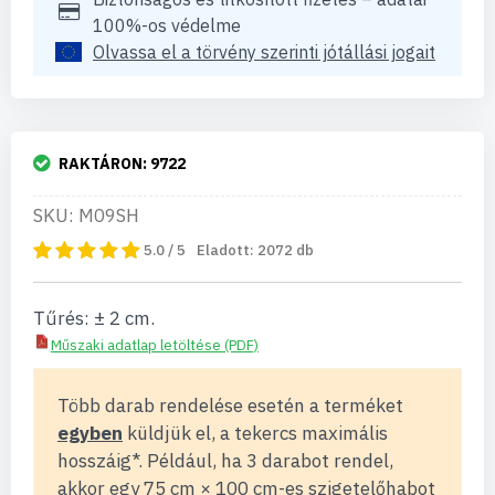
100%-os védelme
Olvassa el a törvény szerinti jótállási jogait
RAKTÁRON:
9722
SKU: M09SH
5.0 / 5
Eladott:
2072
db
Tűrés: ± 2 cm.
Műszaki adatlap letöltése (PDF)
Több darab rendelése esetén a terméket
egyben
küldjük el, a tekercs maximális
hosszáig*. Például, ha 3 darabot rendel,
akkor egy 75 cm × 100 cm-es szigetelőhabot