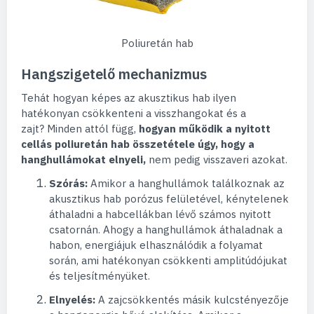
Poliuretán hab
Hangszigetelő mechanizmus
Tehát hogyan képes az akusztikus hab ilyen
hatékonyan csökkenteni a visszhangokat és a
zajt? Minden attól függ,
hogyan működik a nyitott
cellás poliuretán hab összetétele úgy, hogy a
hanghullámokat elnyeli,
nem pedig visszaveri azokat.
Szórás:
Amikor a hanghullámok találkoznak az
akusztikus hab porózus felületével, kénytelenek
áthaladni a habcellákban lévő számos nyitott
csatornán. Ahogy a hanghullámok áthaladnak a
habon, energiájuk elhasználódik a folyamat
során, ami hatékonyan csökkenti amplitúdójukat
és teljesítményüket.
Elnyelés:
A zajcsökkentés másik kulcstényezője