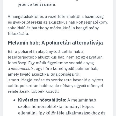
jelent a tér számára.
A hangstúdióktól és a vezérlőtermektől a házimoziig
és gyakorlóterekig az akusztikus hab költséghatékony,
sokoldalú és hatékony módot kínál a hangélmény
fokozására.
Melamin hab: A poliuretán alternatívája
Bár a poliuretán alapú nyitott cellás hab a
legelterjedtebb akusztikus hab, nem ez az egyetlen
lehetőség. Egy másik figyelembe veendő anyag
a
melaminhab
, egy hőre keményedő polimer hab,
amely kiváló akusztikai tulajdonságairól
ismert. Megjelenése és szerkezete hasonló a nyitott
cellás poliuretán habhoz, de néhány egyedi előnnyel
rendelkezik, többek között:
Kivételes hőstabilitás:
A melaminhab
széles hőmérséklet-tartományt képes
ellenállni, így különféle alkalmazásokhoz és