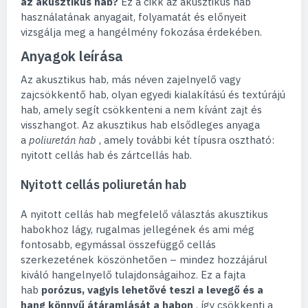
az akusztikus hab?
Ez a cikk az akusztikus hab
használatának anyagait, folyamatát és előnyeit
vizsgálja meg a hangélmény fokozása érdekében.
Anyagok leírása
Az akusztikus hab, más néven zajelnyelő vagy
zajcsökkentő hab, olyan egyedi kialakítású és textúrájú
hab, amely segít csökkenteni a nem kívánt zajt és
visszhangot. Az akusztikus hab elsődleges anyaga
a
poliuretán hab
, amely további két típusra osztható:
nyitott cellás hab és zártcellás hab.
Nyitott cellás poliuretán hab
A nyitott cellás hab megfelelő választás akusztikus
habokhoz lágy, rugalmas jellegének és ami még
fontosabb, egymással összefüggő cellás
szerkezetének köszönhetően – mindez hozzájárul
kiváló hangelnyelő tulajdonságaihoz. Ez a fajta
hab
porózus, vagyis lehetővé teszi a levegő és a
hang könnyű átáramlását a habon
, így csökkenti a