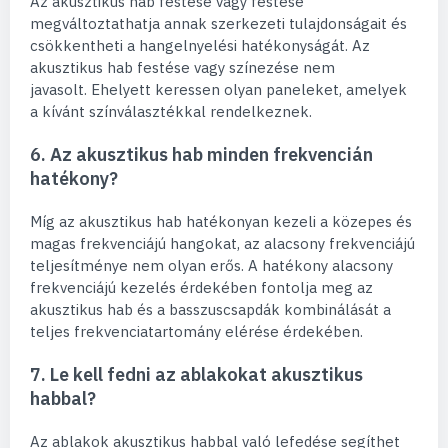
Az akusztikus hab festése vagy festése
megváltoztathatja annak szerkezeti tulajdonságait és
csökkentheti a hangelnyelési hatékonyságát. Az
akusztikus hab festése vagy színezése nem
javasolt. Ehelyett keressen olyan paneleket, amelyek
a kívánt színválasztékkal rendelkeznek.
6. Az akusztikus hab minden frekvencián
hatékony?
Míg az akusztikus hab hatékonyan kezeli a közepes és
magas frekvenciájú hangokat, az alacsony frekvenciájú
teljesítménye nem olyan erős. A hatékony alacsony
frekvenciájú kezelés érdekében fontolja meg az
akusztikus hab és a basszuscsapdák kombinálását a
teljes frekvenciatartomány elérése érdekében.
7. Le kell fedni az ablakokat akusztikus
habbal?
Az ablakok akusztikus habbal való lefedése segíthet