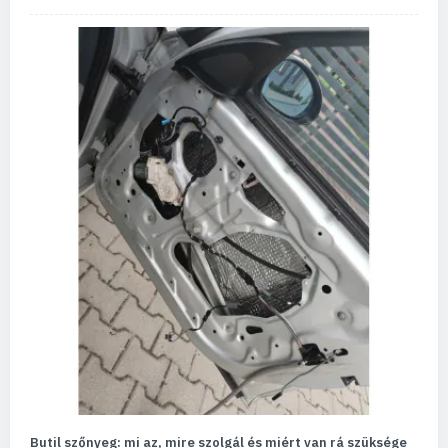
Butil szőnyeg: mi az, mire szolgál és miért van rá szüksége