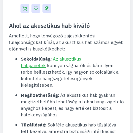
Ahol az akusztikus hab kiváló
Amellett, hogy lenyűgöző zajcsökkentési
tulajdonságokat kínál, az akusztikus hab számos egyéb
előnnyel is büszkélkedhet:
Sokoldalúság:
Az akusztikus
habpanelek
könnyen vághatók és bármilyen
térbe beilleszthetők, így nagyon sokoldalúak a
különféle hangszigetelési igények
kielégítésében.
Megfizethetőség:
Az akusztikus hab gyakran
megfizethetőbb lehetőség a többi hangszigetelő
anyaghoz képest, és nagy értéket biztosít a
hatékonyságához.
Tűzállóság:
Sokféle akusztikus hab tűzállóvá
lett kezelve, ami extra biztonsági intézkedést