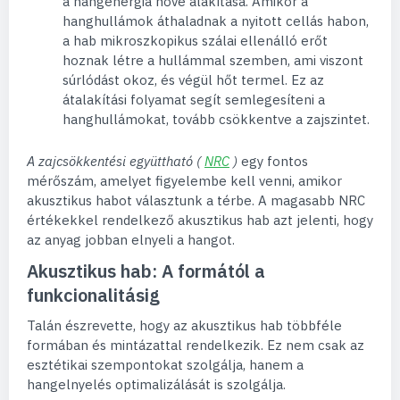
a hangenergia hővé alakítása. Amikor a
hanghullámok áthaladnak a nyitott cellás habon,
a hab mikroszkopikus szálai ellenálló erőt
hoznak létre a hullámmal szemben, ami viszont
súrlódást okoz, és végül hőt termel. Ez az
átalakítási folyamat segít semlegesíteni a
hanghullámokat, tovább csökkentve a zajszintet.
A zajcsökkentési együttható (
NRC
)
egy fontos
mérőszám, amelyet figyelembe kell venni, amikor
akusztikus habot választunk a térbe. A magasabb NRC
értékekkel rendelkező akusztikus hab azt jelenti, hogy
az anyag jobban elnyeli a hangot.
Akusztikus hab: A formától a
funkcionalitásig
Talán észrevette, hogy az akusztikus hab többféle
formában és mintázattal rendelkezik. Ez nem csak az
esztétikai szempontokat szolgálja, hanem a
hangelnyelés optimalizálását is szolgálja.