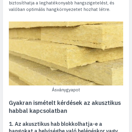
biztosíthatja a leghatékonyabb hangszigetelést, és
valóban optimális hangkörnyezetet hozhat létre.
Ásványgyapot
Gyakran ismételt kérdések az akusztikus
habbal kapcsolatban
1. Az akusztikus hab blokkolhatja-e a
hangokat a helyiségbe való belépéskor vagy