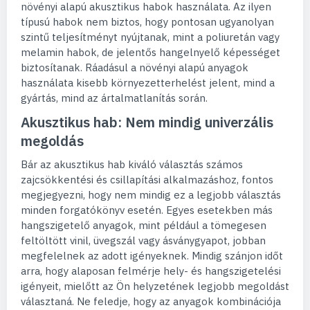
növényi alapú akusztikus habok használata. Az ilyen
típusú habok nem biztos, hogy pontosan ugyanolyan
szintű teljesítményt nyújtanak, mint a poliuretán vagy
melamin habok, de jelentős hangelnyelő képességet
biztosítanak. Ráadásul a növényi alapú anyagok
használata kisebb környezetterhelést jelent, mind a
gyártás, mind az ártalmatlanítás során.
Akusztikus hab: Nem mindig univerzális
megoldás
Bár az akusztikus hab kiváló választás számos
zajcsökkentési és csillapítási alkalmazáshoz, fontos
megjegyezni, hogy nem mindig ez a legjobb választás
minden forgatókönyv esetén. Egyes esetekben más
hangszigetelő anyagok, mint például a tömegesen
feltöltött vinil, üvegszál vagy ásványgyapot, jobban
megfelelnek az adott igényeknek. Mindig szánjon időt
arra, hogy alaposan felmérje hely- és hangszigetelési
igényeit, mielőtt az Ön helyzetének legjobb megoldást
választaná. Ne feledje, hogy az anyagok kombinációja