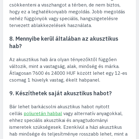
csökkenteni a visszhangot a térben, de nem biztos,
hogy ez a leghatékonyabb megoldás. Jobb megoldás
nehéz függönyök vagy speciális, hangszigetelésre
tervezett ablakkezelések használata.
8. Mennyibe kerül általában az akusztikus
hab?
Az akusztikus hab ára olyan tényezőktől függően
változik, mint a vastagság, alak, minőség és márka.
Átlagosan 7600 és 24000 HUF között lehet egy 12-es
csomag 1 hüvelyk vastag, ékelt habpanel.
9. Készíthetek saját akusztikus habot?
Bár lehet barkácsolni akusztikus habot nyitott
cellás
poliuretán habbal
vagy alternatív anyagokkal,
ehhez speciális akusztikai és anyagtudományi
ismeretek szükségesek. Ezenkívül a házi akusztikus
hab minősége és teljesítménye rosszabb lehet, mint a