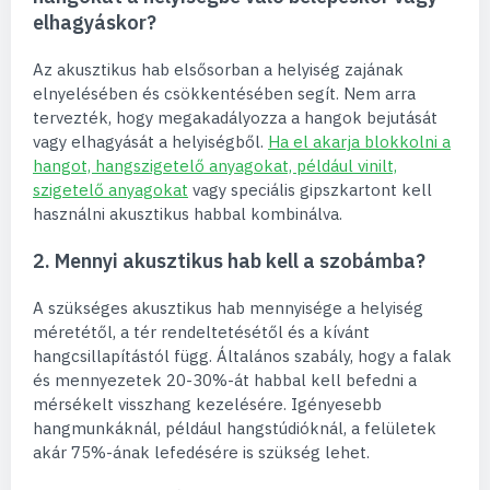
elhagyáskor?
Az akusztikus hab elsősorban a helyiség zajának
elnyelésében és csökkentésében segít. Nem arra
tervezték, hogy megakadályozza a hangok bejutását
vagy elhagyását a helyiségből.
Ha el akarja blokkolni a
hangot, hangszigetelő anyagokat, például vinilt,
szigetelő anyagokat
vagy speciális gipszkartont kell
használni akusztikus habbal kombinálva.
2. Mennyi akusztikus hab kell a szobámba?
A szükséges akusztikus hab mennyisége a helyiség
méretétől, a tér rendeltetésétől és a kívánt
hangcsillapítástól függ. Általános szabály, hogy a falak
és mennyezetek 20-30%-át habbal kell befedni a
mérsékelt visszhang kezelésére. Igényesebb
hangmunkáknál, például hangstúdióknál, a felületek
akár 75%-ának lefedésére is szükség lehet.