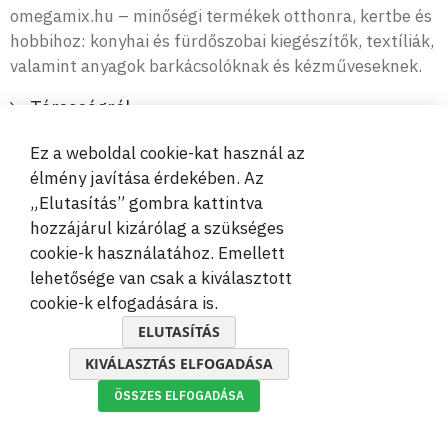
omegamix.hu – minőségi termékek otthonra, kertbe és
hobbihoz: konyhai és fürdőszobai kiegészítők, textíliák,
valamint anyagok barkácsolóknak és kézműveseknek.
Társaságról
Információ
Ez a weboldal cookie-kat használ az
élmény javítása érdekében. Az
Vevőszolgálat
„Elutasítás” gombra kattintva
hozzájárul kizárólag a szükséges
cookie-k használatához. Emellett
Biztonságos és kényelmes fizetések
lehetősége van csak a kiválasztott
cookie-k elfogadására is.
ELUTASÍTÁS
KIVÁLASZTÁS ELFOGADÁSA
© 2019-2026 Megamix s.r.o.
ÖSSZES ELFOGADÁSA