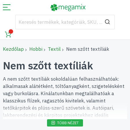
Kezdőlap
Hobbi
Textil
Nem szőtt textíliák
Nem szőtt textíliák
A nem szőtt textíliák sokoldalúan felhasználhatóak:
alkalmasak alátétként, töltőanyagként, szigetelésként
vagy burkolásra. Kínálatunkban megtalálhatóak a
klasszikus flízek, ragasztós kivitelek, valamint
tetőkárpitok és plüss-szerű szövetek is. Autóipari,
lakberendezési és kárpitos projektekhez ideális
választás.
TÖBB NÉZET