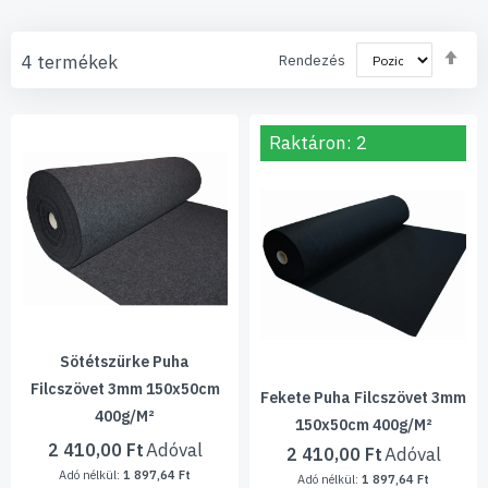
Cs
4
termékek
Rendezés
so
Raktáron: 2
Sötétszürke Puha
Filcszövet 3mm 150x50cm
Fekete Puha Filcszövet 3mm
400g/m²
150x50cm 400g/m²
2 410,00 Ft
2 410,00 Ft
1 897,64 Ft
1 897,64 Ft