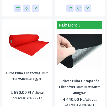
Raktáron: 3
Piros Puha Filcszövet 3mm
150x50cm 400g/m²
Fekete Puha Öntapadós
Filcszövet 3mm 50x150cm
2 590,00 Ft
400g/m²
2 039,37 Ft
4 440,00 Ft
3 496,06 Ft