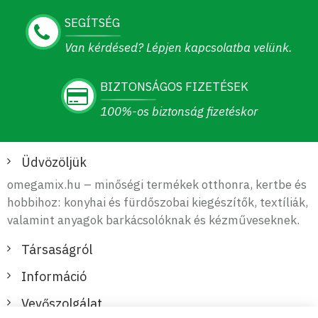
SEGÍTSÉG
Van kérdésed? Lépjen kapcsolatba velünk.
BIZTONSÁGOS FIZETÉSEK
100%-os biztonság fizetéskor
Üdvözöljük
omegamix.hu – minőségi termékek otthonra, kertbe és
hobbihoz: konyhai és fürdőszobai kiegészítők, textíliák,
valamint anyagok barkácsolóknak és kézműveseknek.
Társaságról
Információ
Vevőszolgálat