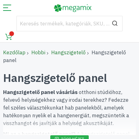
Kezdőlap
Hobbi
Hangszigetelő
Hangszigetelő
panel
Hangszigetelő panel
Hangszigetelő panel vásárlás
otthoni stúdióhoz,
felvevő helyiségekhez vagy irodai terekhez? Fedezze
fel széles választékunkat hab panelekből, amelyek
hatékonyan nyelik el a hangenergiát, megszüntetik a
visszhangot és javítják a helyiség akusztikáját.
Mi az a hangszigetelő panel?
A hangszigetelő panel