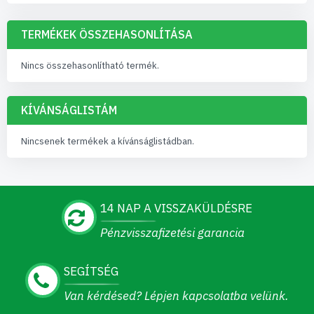
visszhang nélkül. A hangszigetelő panel
professzionális megjelenést ad.
TERMÉKEK ÖSSZEHASONLÍTÁSA
Osztálytermek és előadótermek
- Akusztika
javítása oktatási célokra. A hangszigetelő panel
Nincs összehasonlítható termék.
segíti a tanulást.
Lakóhelyiségek
- Zajcsillapítás televíziótól,
KÍVÁNSÁGLISTÁM
hangszórótól vagy hangos tevékenységektől. A
hangszigetelő panel otthoni komfortot növel.
Nincsenek termékek a kívánságlistádban.
Hogyan Működik a Hangszigetelő Panel?
A hangszigetelő panel a
hangenergia elnyelés
elvén
14 NAP A VISSZAKÜLDÉSRE
működik. Amikor hanghullámok ütköznek a hab
Pénzvisszafizetési garancia
porózus felületével, az energia minimális hővé alakul a
pórusokban lévő súrlódás miatt. Ez megakadályozza a
hang visszaverődését a helyiségbe, ami megszünteti a
SEGÍTSÉG
visszhangot, utózengést és nemkívánatos
Van kérdésed? Lépjen kapcsolatba velünk.
visszaverődéseket.