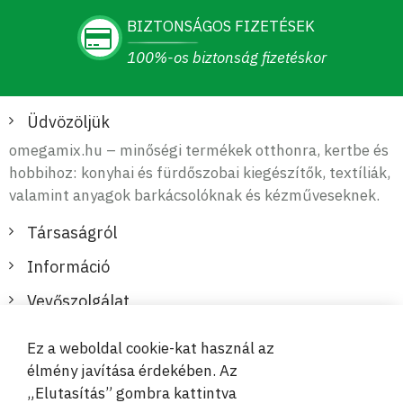
A hangszigetelő panel alakja (piramis, ék, hexagon)
BIZTONSÁGOS FIZETÉSEK
befolyásolja a hanghullámok szóródásának módját - a
100%-os biztonság fizetéskor
hang különböző szögekben verődik vissza a közvetlen
visszaverődés helyett a forrás felé, ami tovább
csökkenti a visszhang észlelhetőségét. Minden
Üdvözöljük
hangszigetelő panel forma sajátos akusztikai
omegamix.hu – minőségi termékek otthonra, kertbe és
tulajdonságokkal rendelkezik.
hobbihoz: konyhai és fürdőszobai kiegészítők, textíliák,
Hangszigetelő Panel Telepítés és Szerelés
valamint anyagok barkácsolóknak és kézműveseknek.
A hangszigetelő panel falakra vagy mennyezetekre
Társaságról
szerelhető a kívánt akusztikai hatástól függően.
Optimális eredményekhez:
Információ
Helyezze a hangszigetelő panel-t az
első
Vevőszolgálat
visszaverődési pontokra
(helyek, ahol a
hangszórókból érkező hang visszaverődik a
Ez a weboldal cookie-kat használ az
hallgató eléréséhez)
Biztonságos és kényelmes fizetések
élmény javítása érdekében. Az
„Elutasítás” gombra kattintva
Fedje le a helyiség felületének
30-50%-át