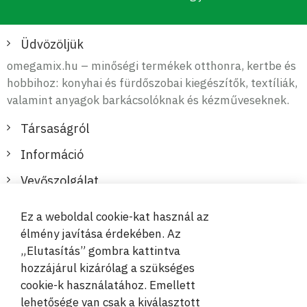
Üdvözöljük
omegamix.hu – minőségi termékek otthonra, kertbe és
hobbihoz: konyhai és fürdőszobai kiegészítők, textíliák,
valamint anyagok barkácsolóknak és kézműveseknek.
Társaságról
Információ
Vevőszolgálat
Ez a weboldal cookie-kat használ az
Biztonságos és kényelmes fizetések
élmény javítása érdekében. Az
„Elutasítás” gombra kattintva
hozzájárul kizárólag a szükséges
cookie-k használatához. Emellett
lehetősége van csak a kiválasztott