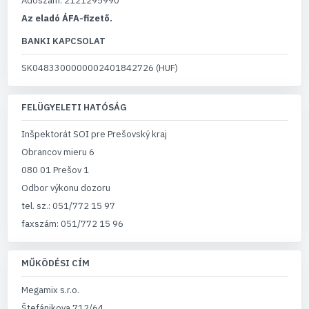
Adószám: 2121295990
Az eladó ÁFA-fizető.
BANKI KAPCSOLAT
SK0483300000002401842726 (HUF)
FELÜGYELETI HATÓSÁG
Inšpektorát SOI pre Prešovský kraj
Obrancov mieru 6
080 01 Prešov 1
Odbor výkonu dozoru
tel. sz.: 051/772 15 97
faxszám: 051/772 15 96
MŰKÖDÉSI CÍM
Megamix s.r.o.
Štefánikova 712/64