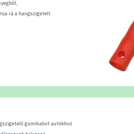
nyegből,
mja rá a hangszigetelt
ngszigetelő gumihabot autókhoz
válasszunk helyesen