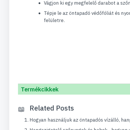
Vágjon ki egy megfelelő darabot a sző
Tépje le az öntapadó védőfóliát és nyo
felületre.
Termékcikkek
Related Posts
Hogyan használjuk az öntapadós vízálló, ha
Hangszigetelő szőnyegek és habok - hogyan 