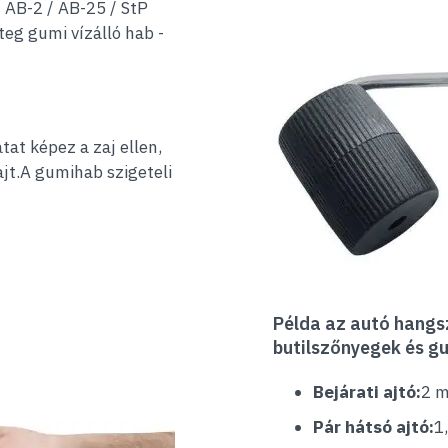
 AB-2 / AB-25 / StP
eg gumi vízálló hab -
tat képez a zaj ellen,
jt.A gumihab szigeteli
Példa az autó hangs
butilszőnyegek és 
Bejárati ajtó:
2 m
Pár hátsó ajtó:
1