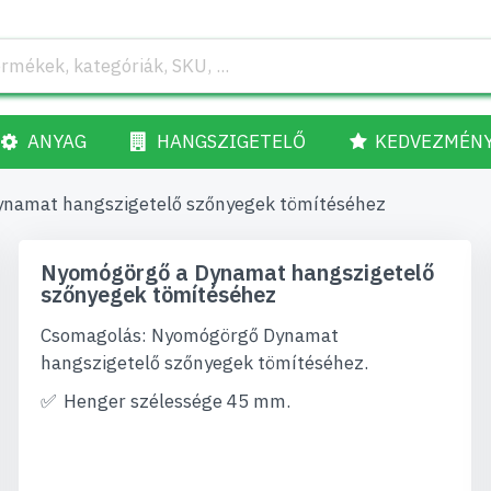
ANYAG
HANGSZIGETELŐ
KEDVEZMÉN
namat hangszigetelő szőnyegek tömítéséhez
Nyomógörgő a Dynamat hangszigetelő
szőnyegek tömítéséhez
Csomagolás: Nyomógörgő Dynamat
hangszigetelő szőnyegek tömítéséhez.
Henger szélessége 45 mm.