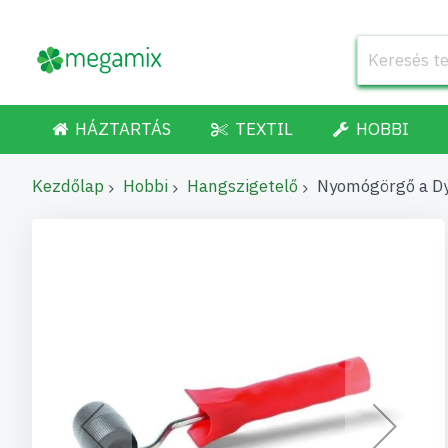
HÁZTARTÁS
TEXTIL
HOBBI
Kezdőlap
Hobbi
Hangszigetelő
Nyomógörgő a Dy
Ugrás
a
képgaléria
végére