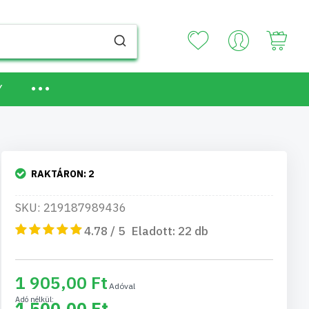
Your
Y
RAKTÁRON:
2
SKU: 219187989436
4.78 / 5
Eladott:
22
db
1 905,00 Ft
1 500,00 Ft