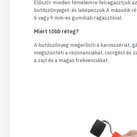
Először minden fémelemre felragasztjuk az
butilszőnyeget, és leképezzük.A második rét
6 vagy 9 mm-es gumihab ragasztóval.
Miért több réteg?
A butilszőnyeg megerősíti a karosszériát, gá
megszünteti a rezonanciákat, csörgést és za
a zajt és a magas frekvenciákat.