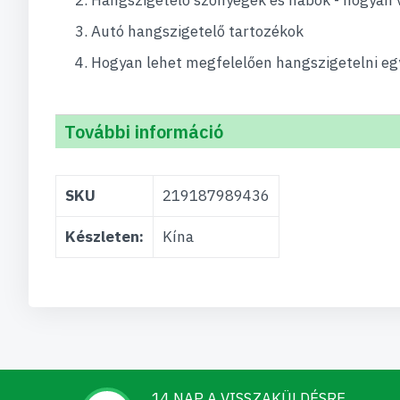
Autó hangszigetelő tartozékok
Hogyan lehet megfelelően hangszigetelni eg
További információ
További
SKU
219187989436
információ
Készleten:
Kína
14 NAP A VISSZAKÜLDÉSRE