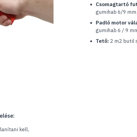
Csomagtartó fu
gumihab 6/9 mm
Padló motor vála
gumihab 6 / 9 m
Tető:
2 m2 butil
elése:
lanítani kell,