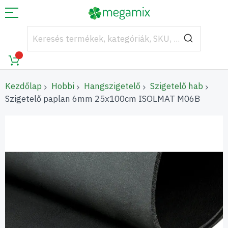
Kezdőlap
Hobbi
Hangszigetelő
Szigetelő hab
Szigetelő paplan 6mm 25x100cm ISOLMAT M06B
Ugrás
a
képgaléria
végére