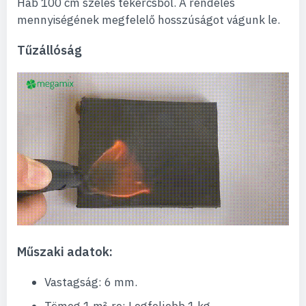
Hab 100 cm széles tekercsből. A rendelés
mennyiségének megfelelő hosszúságot vágunk le.
Tűzállóság
Műszaki adatok:
Vastagság: 6 mm.
Tömeg 1 m²-re: Legfeljebb 1 kg.