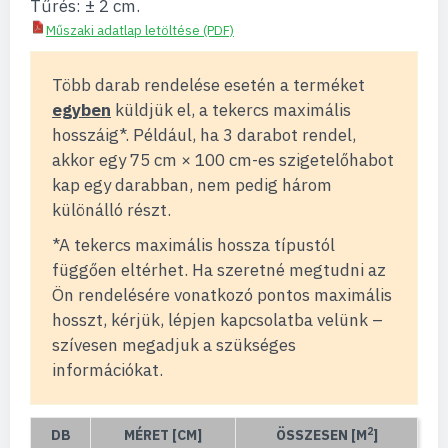
Tűrés: ± 2 cm.
Műszaki adatlap letöltése (PDF)
Több darab rendelése esetén a terméket
egyben
küldjük el, a tekercs maximális
hosszáig*. Például, ha 3 darabot rendel,
akkor egy 75 cm × 100 cm-es szigetelőhabot
kap egy darabban, nem pedig három
különálló részt.
*A tekercs maximális hossza típustól
függően eltérhet. Ha szeretné megtudni az
Ön rendelésére vonatkozó pontos maximális
hosszt, kérjük, lépjen kapcsolatba velünk –
szívesen megadjuk a szükséges
információkat.
2
DB
MÉRET [CM]
ÖSSZESEN [M
]