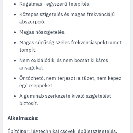
Rugalmas - egyszerű telepítés.
Közepes szigetelés és magas frekvenciájú
abszorpció.
Magas hőszigetelés.
Magas sűrűség széles frekvenciaspektrumot
tompít.
Nem oxidálódik, és nem bocsát ki káros
anyagokat.
Öntőzhető, nem terjeszti a tüzet, nem képez
égő cseppeket.
A gumihab szerkezete kiváló szigetelést
biztosít.
Alkalmazás:
Építőipar: légtechnikai csövek, épületszigetelés,