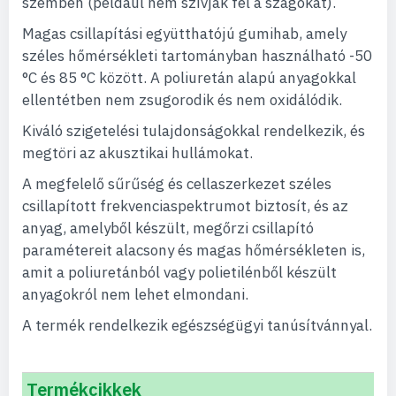
szemben (például nem szívják fel a szagokat).
Magas csillapítási együtthatójú gumihab, amely
széles hőmérsékleti tartományban használható -50
°C és 85 °C között. A poliuretán alapú anyagokkal
ellentétben nem zsugorodik és nem oxidálódik.
Kiváló szigetelési tulajdonságokkal rendelkezik, és
megtöri az akusztikai hullámokat.
A megfelelő sűrűség és cellaszerkezet széles
csillapított frekvenciaspektrumot biztosít, és az
anyag, amelyből készült, megőrzi csillapító
paramétereit alacsony és magas hőmérsékleten is,
amit a poliuretánból vagy polietilénből készült
anyagokról nem lehet elmondani.
A termék rendelkezik egészségügyi tanúsítvánnyal.
Termékcikkek