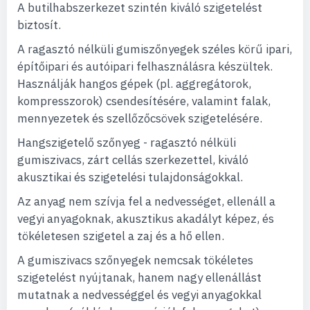
A butilhabszerkezet szintén kiváló szigetelést
biztosít.
A ragasztó nélküli gumiszőnyegek széles körű ipari,
építőipari és autóipari felhasználásra készültek.
Használják hangos gépek (pl. aggregátorok,
kompresszorok) csendesítésére, valamint falak,
mennyezetek és szellőzőcsövek szigetelésére.
Hangszigetelő szőnyeg - ragasztó nélküli
gumiszivacs, zárt cellás szerkezettel, kiváló
akusztikai és szigetelési tulajdonságokkal.
Az anyag nem szívja fel a nedvességet, ellenáll a
vegyi anyagoknak, akusztikus akadályt képez, és
tökéletesen szigetel a zaj és a hő ellen.
A gumiszivacs szőnyegek nemcsak tökéletes
szigetelést nyújtanak, hanem nagy ellenállást
mutatnak a nedvességgel és vegyi anyagokkal