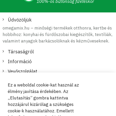
100%-os biztonság fizetéskor
Üdvözöljük
omegamix.hu – minőségi termékek otthonra, kertbe és
hobbihoz: konyhai és fürdőszobai kiegészítők, textíliák,
valamint anyagok barkácsolóknak és kézműveseknek.
Társaságról
Információ
Vevőszolgálat
Ez a weboldal cookie-kat használ az
Biztonságos és kényelmes fizetések
élmény javítása érdekében. Az
„Elutasítás” gombra kattintva
hozzájárul kizárólag a szükséges
cookie-k használatához. Emellett