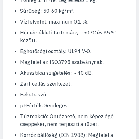
Sűrűség: 50-60 kg/m³.
Vízfelvétel: maximum 0,1 %.
Hőmérsékleti tartomány: -50 °C és 85 °C
között.
Éghetőségi osztály: UL94 V-0.
Megfelel az ISO3795 szabványnak.
Akusztikai szigetelés: ~ 40 dB.
Zárt cellás szerkezet.
Fekete szín.
pH-érték: Semleges.
Tűzreakció: Öntőzhető, nem képez égő
cseppeket, nem terjeszti a tüzet.
Korrózióállóság (DIN 1988): Megfelel a