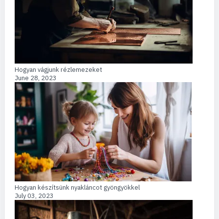
Hogyan vágjunk rézlemezeket
June 28, 2023
Hogyan készítsünk nyakláncot gyöngyökkel
July 03, 2023