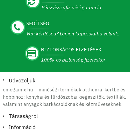
Pénzvisszafizetési garancia
SEGÍTSÉG
Van kérdésed? Lépjen kapcsolatba velünk.
BIZTONSÁGOS FIZETÉSEK
100%-os biztonság fizetéskor
Üdvözöljük
omegamix.hu – minőségi termékek otthonra, kertbe és
hobbihoz: konyhai és fürdőszobai kiegészítők, textíliák,
valamint anyagok barkácsolóknak és kézműveseknek.
Társaságról
Információ