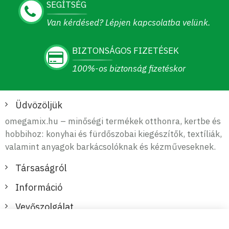
SEGÍTSÉG
Van kérdésed? Lépjen kapcsolatba velünk.
BIZTONSÁGOS FIZETÉSEK
100%-os biztonság fizetéskor
Üdvözöljük
omegamix.hu – minőségi termékek otthonra, kertbe és
hobbihoz: konyhai és fürdőszobai kiegészítők, textíliák,
valamint anyagok barkácsolóknak és kézműveseknek.
Társaságról
Információ
Vevőszolgálat