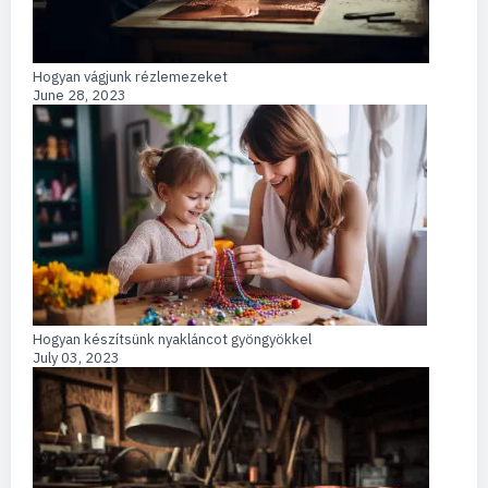
Hogyan vágjunk rézlemezeket
June 28, 2023
Hogyan készítsünk nyakláncot gyöngyökkel
July 03, 2023