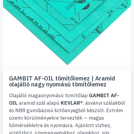
Ugrás
a
GAMBIT AF-OIL tömítőlemez | Aramid
képgaléria
olajálló nagy nyomású tömítőlemez
elejére
Olajálló magasnyomású tömítőlap
GAMBIT AF-
OIL
aramid szál alapú
KEVLAR®
, ásványi szálakból
és NBR gumibázisú kötőanyagból készült. Extrém
üzemi körülményekre tervezték — magas
hőmérsékletre és nyomásra. Ajánlott vízhez,
vízgőzhöz, üzemanyagokhoz, olajokhoz, sós