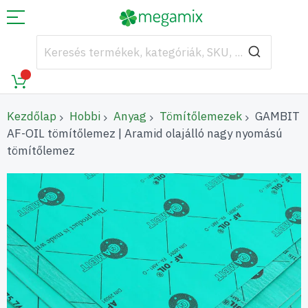
Kezdőlap
Hobbi
Anyag
Tömítőlemezek
GAMBIT
AF-OIL tömítőlemez | Aramid olajálló nagy nyomású
tömítőlemez
Ugrás
a
képgaléria
végére