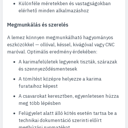
Különféle méretekben és vastagságokban
elérhető minden alkalmazáshoz
Megmunkálás és szerelés
A lemez könnyen megmunkálható hagyományos
eszközökkel — ollóval, késsel, kivágóval vagy CNC
maróval. Optimális eredmény érdekében:
A karimafelületek legyenek tiszták, szárazak
és szennyeződésmentesek
A tömítést középre helyezze a karima
furataihoz képest
A csavarokat keresztben, egyenletesen húzza
meg több lépésben
Felügyelet alatt álló kötés esetén tartsa be a
technikai dokumentáció szerinti előírt
meghúzási nyomatékot