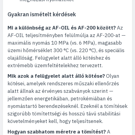
Gyakran ismételt kérdések
Mi a különbség az AF-OIL és AF-200 között?
Az
AF-OIL teljesítményben felülmúlja az AF-200-at —
maximális nyomás 10 MPa (vs. 6 MPa), magasabb
üzemi hőmérséklet 300 °C (vs. 220 °C), és speciális
olajállóság. Felügyelet alatt álló kötéshez és
extrémebb üzemfeltételekhez tervezett.
Mik azok a felügyelet alatt álló kötése?
Olyan
kötései, amelyek rendszeres műszaki ellenőrzés
alatt állnak az érvényes szabványok szerint —
jellemzően energetikában, petrokémiában és
nyomástartó berendezéseknél. Ezeknél a tömítések
szigorúbb tömítettségi és hosszú távú stabilitási
követelményeket kell, hogy teljesítsenek.
Hogyan szabhatom méretre a tömítést?
A