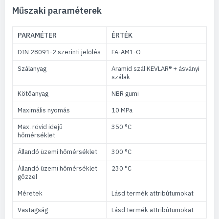
Műszaki paraméterek
PARAMÉTER
ÉRTÉK
DIN 28091-2 szerinti jelölés
FA-AM1-O
Szálanyag
Aramid szál KEVLAR® + ásványi
szálak
Kötőanyag
NBR gumi
Maximális nyomás
10 MPa
Max. rövid idejű
350 °C
hőmérséklet
Állandó üzemi hőmérséklet
300 °C
Állandó üzemi hőmérséklet
230 °C
gőzzel
Méretek
Lásd termék attribútumokat
Vastagság
Lásd termék attribútumokat