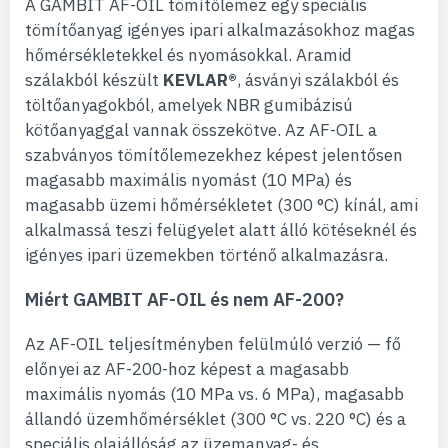
A GAMBIT AF-OIL tömítőlemez egy speciális
tömítőanyag igényes ipari alkalmazásokhoz magas
hőmérsékletekkel és nyomásokkal. Aramid
szálakból készült
KEVLAR®
, ásványi szálakból és
töltőanyagokból, amelyek NBR gumibázisú
kötőanyaggal vannak összekötve. Az AF-OIL a
szabványos tömítőlemezekhez képest jelentősen
magasabb maximális nyomást (10 MPa) és
magasabb üzemi hőmérsékletet (300 °C) kínál, ami
alkalmassá teszi felügyelet alatt álló kötéseknél és
igényes ipari üzemekben történő alkalmazásra.
Miért GAMBIT AF-OIL és nem AF-200?
Az AF-OIL teljesítményben felülmúló verzió — fő
előnyei az AF-200-hoz képest a magasabb
maximális nyomás (10 MPa vs. 6 MPa), magasabb
állandó üzemhőmérséklet (300 °C vs. 220 °C) és a
speciális olajállóság az üzemanyag- és