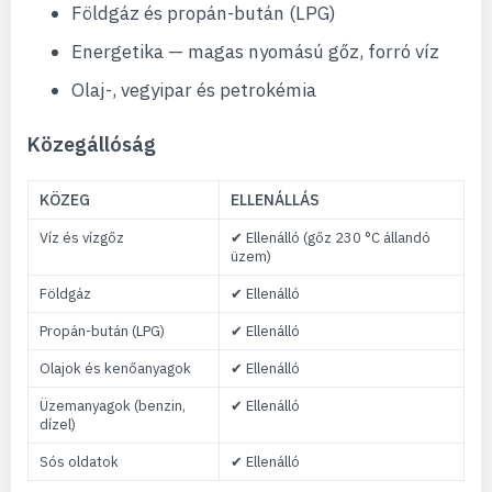
Földgáz és propán-bután (LPG)
Energetika — magas nyomású gőz, forró víz
Olaj-, vegyipar és petrokémia
Közegállóság
KÖZEG
ELLENÁLLÁS
Víz és vízgőz
✔ Ellenálló (gőz 230 °C állandó
üzem)
Földgáz
✔ Ellenálló
Propán-bután (LPG)
✔ Ellenálló
Olajok és kenőanyagok
✔ Ellenálló
Üzemanyagok (benzin,
✔ Ellenálló
dízel)
Sós oldatok
✔ Ellenálló