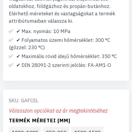
oldatokhoz, földgázhoz és propán-butánhoz.
Elérhető méreteket és vastagságokat a termék
attribútumaiban válassza ki.
✔ Max. nyomás: 10 MPa
✔ Folyamatos üzemi hőmérséklet: 300 °C
(gőzzel: 230 °C)
✔ Maximális rövid idejű hőmérséklet: 350 °C
✔ DIN 28091-2 szerinti jelölés: FA-AM1-O
SKU: GAFOIL
Válasszon opciókat az ár megtekintéséhez
TERMÉK MÉRETEI [MM]