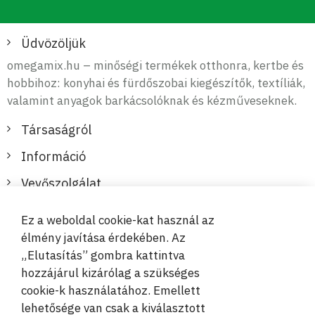
Üdvözöljük
omegamix.hu – minőségi termékek otthonra, kertbe és
hobbihoz: konyhai és fürdőszobai kiegészítők, textíliák,
valamint anyagok barkácsolóknak és kézműveseknek.
Társaságról
Információ
Vevőszolgálat
Ez a weboldal cookie-kat használ az
Biztonságos és kényelmes fizetések
élmény javítása érdekében. Az
„Elutasítás” gombra kattintva
hozzájárul kizárólag a szükséges
cookie-k használatához. Emellett
lehetősége van csak a kiválasztott