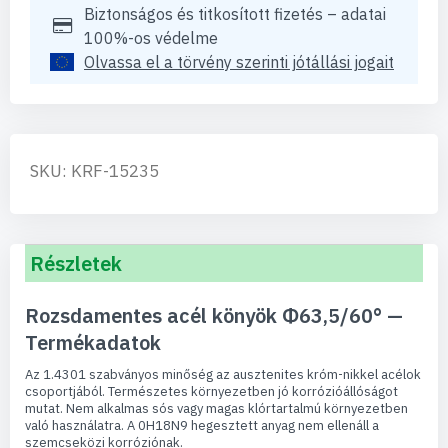
Biztonságos és titkosított fizetés – adatai
100%-os védelme
Olvassa el a törvény szerinti jótállási jogait
SKU: KRF-15235
Részletek
Rozsdamentes acél könyök Φ63,5/60° —
Termékadatok
Az 1.4301 szabványos minőség az ausztenites króm-nikkel acélok
csoportjából. Természetes környezetben jó korrózióállóságot
mutat. Nem alkalmas sós vagy magas klórtartalmú környezetben
való használatra. A 0H18N9 hegesztett anyag nem ellenáll a
szemcseközi korróziónak.