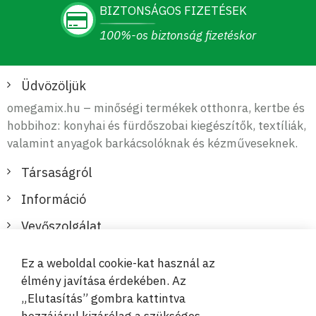
BIZTONSÁGOS FIZETÉSEK
100%-os biztonság fizetéskor
Üdvözöljük
omegamix.hu – minőségi termékek otthonra, kertbe és
hobbihoz: konyhai és fürdőszobai kiegészítők, textíliák,
valamint anyagok barkácsolóknak és kézműveseknek.
Társaságról
Információ
Vevőszolgálat
Ez a weboldal cookie-kat használ az
Biztonságos és kényelmes fizetések
élmény javítása érdekében. Az
„Elutasítás” gombra kattintva