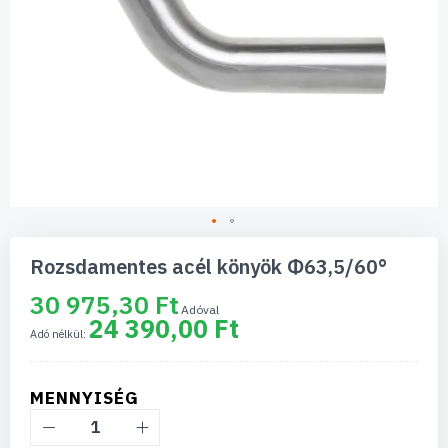
Ugrás
a
Rozsdamentes acél könyök Φ63,5/60°
képgaléria
elejére
30 975,30 Ft
24 390,00 Ft
MENNYISÉG