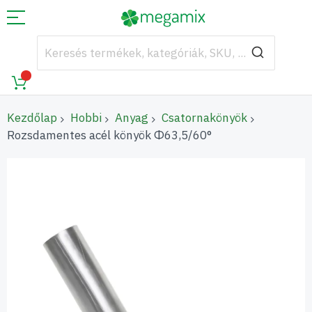
Kezdőlap
Hobbi
Anyag
Csatornakönyök
Rozsdamentes acél könyök Φ63,5/60°
Ugrás
a
képgaléria
végére