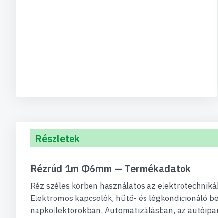
Részletek
Rézrúd 1m Φ6mm — Termékadatok
Réz széles körben használatos az elektrotechniká
Elektromos kapcsolók, hűtő- és légkondicionáló b
napkollektorokban. Automatizálásban, az autóipar