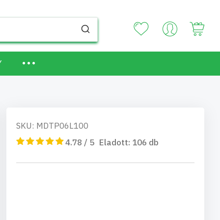
Your
Y
SKU: MDTP06L100
4.78 / 5
Eladott:
106
db