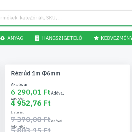
ANYAG
HANGSZIGETELŐ
KEDVEZMÉN
Rézrúd 1m Φ6mm
Akciós ár
6 290,01 Ft
4 952,76 Ft
Lista ár
7 370,00 Ft
5 803,15 Ft