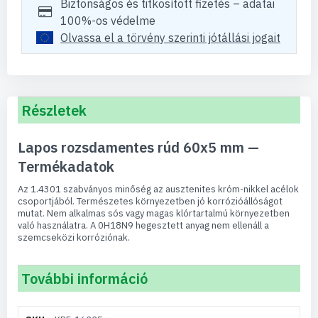
Biztonságos és titkosított fizetés – adatai
100%-os védelme
Olvassa el a törvény szerinti jótállási jogait
Részletek
Lapos rozsdamentes rúd 60x5 mm —
Termékadatok
Az 1.4301 szabványos minőség az ausztenites króm-nikkel acélok
csoportjából. Természetes környezetben jó korrózióállóságot
mutat. Nem alkalmas sós vagy magas klórtartalmú környezetben
való használatra. A 0H18N9 hegesztett anyag nem ellenáll a
szemcseközi korróziónak.
További információ
További