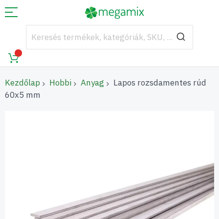
Kezdőlap
Hobbi
Anyag
Lapos rozsdamentes rúd
60x5 mm
Ugrás
a
képgaléria
végére