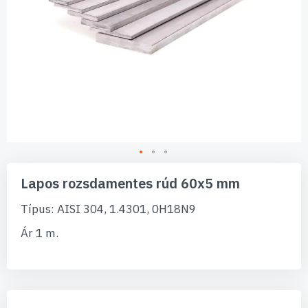
Ugrás
a
Lapos rozsdamentes rúd 60x5 mm
képgaléria
elejére
Típus: AISI 304, 1.4301, 0H18N9
Ár 1 m.