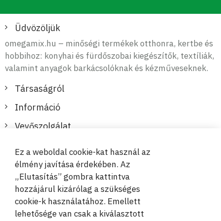
Üdvözöljük
omegamix.hu – minőségi termékek otthonra, kertbe és
hobbihoz: konyhai és fürdőszobai kiegészítők, textíliák,
valamint anyagok barkácsolóknak és kézműveseknek.
Társaságról
Információ
Vevőszolgálat
Ez a weboldal cookie-kat használ az
Biztonságos és kényelmes fizetések
élmény javítása érdekében. Az
„Elutasítás” gombra kattintva
hozzájárul kizárólag a szükséges
cookie-k használatához. Emellett
lehetősége van csak a kiválasztott