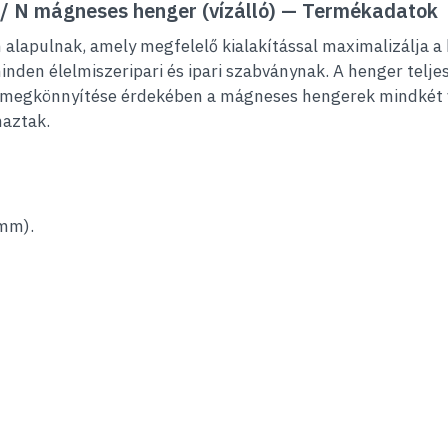
 N mágneses henger (vízálló) — Termékadatok
lapulnak, amely megfelelő kialakítással maximalizálja a 
nden élelmiszeripari és ipari szabványnak. A henger telj
s megkönnyítése érdekében a mágneses hengerek mindkét v
aztak.
mm).