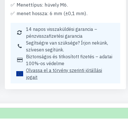
Menettípus: hüvely M6.
menet hossza: 6 mm (±0,1 mm).
14 napos visszaküldési garancia –
pénzvisszafizetési garancia
Segítségre van szüksége? Írjon nekünk,
szívesen segítünk.
Biztonságos és titkosított fizetés – adatai
100%-os védelme
Olvassa el a törvény szerinti jótállási
jogait