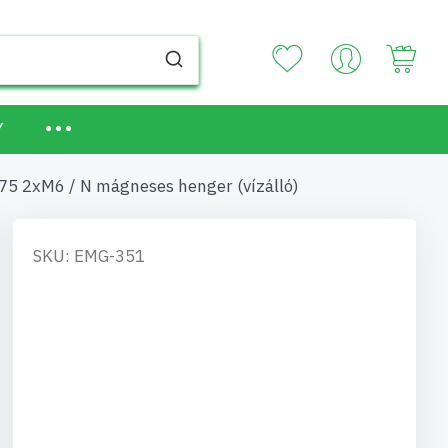
Your
Y
5 2xM6 / N mágneses henger (vízálló)
SKU: EMG-351