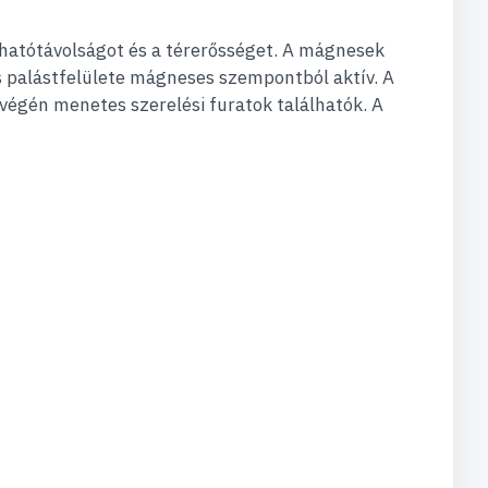
hatótávolságot és a térerősséget. A mágnesek
es palástfelülete mágneses szempontból aktív. A
égén menetes szerelési furatok találhatók. A