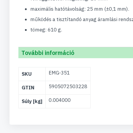
maximális hatótávolság: 25 mm (±0,1 mm).
működés a tisztítandó anyag áramlási rendsze
tömeg: 610 g.
További információ
További
EMG-351
SKU
információ
5905072503228
GTIN
0.004000
Súly [kg]