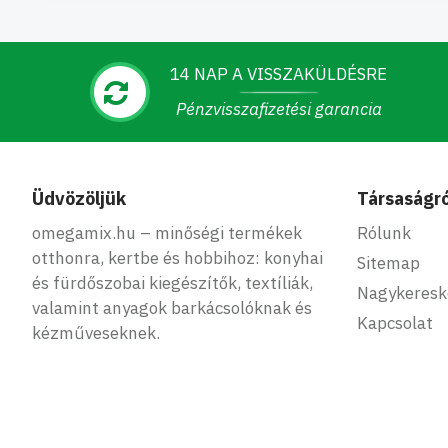
14 NAP A VISSZAKÜLDÉSRE
Pénzvisszafizetési garancia
Üdvözöljük
Társaságró
omegamix.hu – minőségi termékek
Rólunk
otthonra, kertbe és hobbihoz: konyhai
Sitemap
és fürdőszobai kiegészítők, textíliák,
Nagykeres
valamint anyagok barkácsolóknak és
Kapcsolat
kézműveseknek.