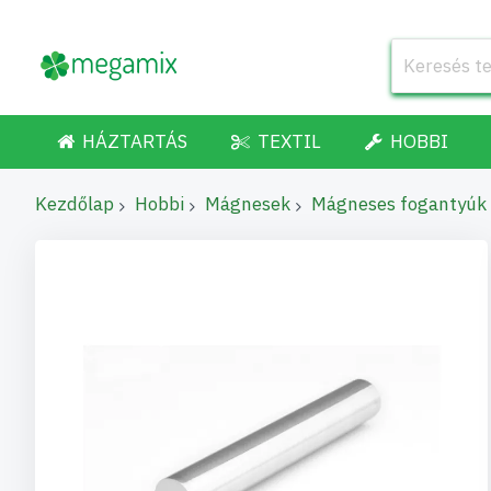
HÁZTARTÁS
TEXTIL
HOBBI
Kezdőlap
Hobbi
Mágnesek
Mágneses fogantyúk
Ugrás
a
képgaléria
végére