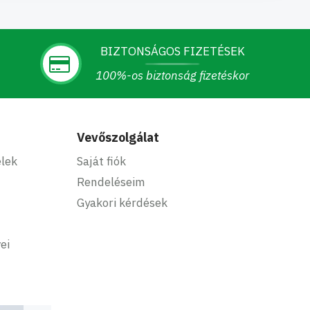
BIZTONSÁGOS FIZETÉSEK
100%-os biztonság fizetéskor
Vevőszolgálat
elek
Saját fiók
Rendeléseim
Gyakori kérdések
ei