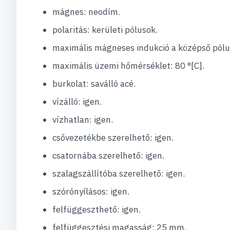
mágnes: neodím.
polaritás: kerületi pólusok.
maximális mágneses indukció a középső pólus
maximális üzemi hőmérséklet: 80 °[C].
burkolat: saválló acé.
vízálló: igen.
vízhatlan: igen.
csővezetékbe szerelhető: igen.
csatornába szerelhető: igen.
szalagszállítóba szerelhető: igen.
szórónyílásos: igen.
felfüggeszthető: igen.
felfüggesztési magasság: 25 mm.