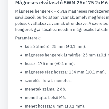
Mágneses elválasztó SWM 25x175 2xM6 /
Mágneses hengerek – olyan mágneses rendszeren a
savállóacél burkolatban vannak, amely megfelel mi
pólusok váltakozva vannak elrendezve. A szerelé
hengerek gyártásához neodím mágneseket alkalm
Paraméterek:
külső átmérő: 25 mm (±0,1 mm).
mágneses hengerek átmérője: 25 mm (±0,1 
hossz: 175 mm (±0,1 mm).
mágneses rész hossza: 134 mm (±0,1 mm).
szerelési furat: menetes.
menetek száma: 2 db.
menetfajta: belső M6.
menet hossza: 6 mm (±0,1 mm).