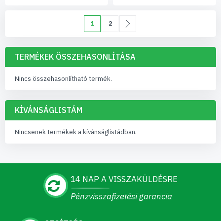
Oldal
You're currently reading page
Oldal
Oldal
Következő
1
2
TERMÉKEK ÖSSZEHASONLÍTÁSA
Nincs összehasonlítható termék.
KÍVÁNSÁGLISTÁM
Nincsenek termékek a kívánságlistádban.
14 NAP A VISSZAKÜLDÉSRE
Pénzvisszafizetési garancia