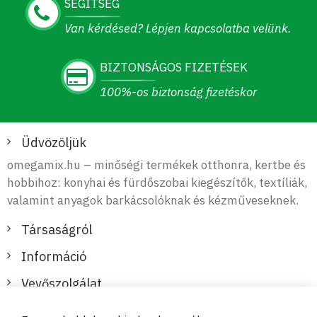
SEGÍTSÉG
Van kérdésed? Lépjen kapcsolatba velünk.
BIZTONSÁGOS FIZETÉSEK
100%-os biztonság fizetéskor
Üdvözöljük
omegamix.hu – minőségi termékek otthonra, kertbe és
hobbihoz: konyhai és fürdőszobai kiegészítők, textíliák,
valamint anyagok barkácsolóknak és kézműveseknek.
Társaságról
Információ
Vevőszolgálat