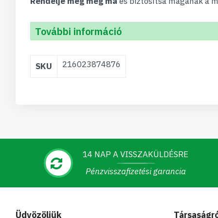
Rendelje meg még ma
és biztosítsa magának a me
További információ
További
216023874876
SKU
információ
14 NAP A VISSZAKÜLDÉSRE
Pénzvisszafizetési garancia
Üdvözöljük
Társaságró