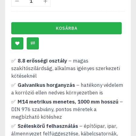
KOSÁRBA
8.8 erősségi osztály
– magas
szakítószilárdság, alkalmas igényes szerkezeti
kötéseknél
Galvanikus horganyzás
– hatékony védelem
a korrózió ellen nedves környezetben is
M14 metrikus menetes, 1000 mm hosszú
–
DIN 976 szabvány, pontos méretek a
megbízható kötéshez
Széleskörű felhasználás
– építőipar, ipar,
álmennyezet felfüggesztése, kábelcsatornák,