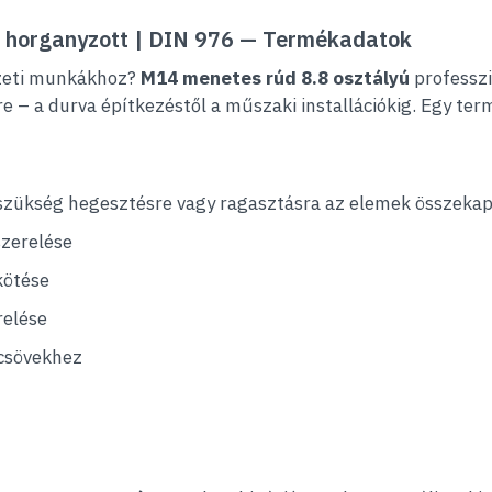
 horganyzott | DIN 976 — Termékadatok
ezeti munkákhoz?
M14 menetes rúd 8.8 osztályú
professzi
 – a durva építkezéstől a műszaki installációkig. Egy termé
szükség hegesztésre vagy ragasztásra az elemek összekap
szerelése
kötése
relése
 csövekhez