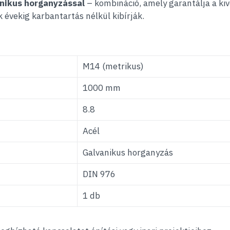
nikus horganyzással
– kombináció, amely garantálja a kiv
 évekig karbantartás nélkül kibírják.
M14 (metrikus)
1000 mm
8.8
Acél
Galvanikus horganyzás
DIN 976
1 db