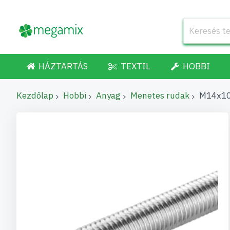
HÁZTARTÁS
TEXTIL
HOBBI
Kezdőlap
Hobbi
Anyag
Menetes rudak
M14x100
Ugrás
a
képgaléria
végére