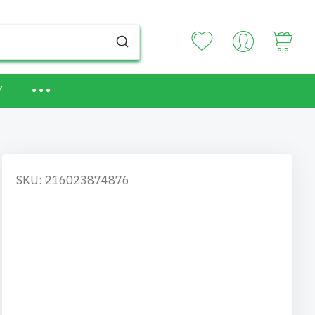
Your
Y
SKU: 216023874876