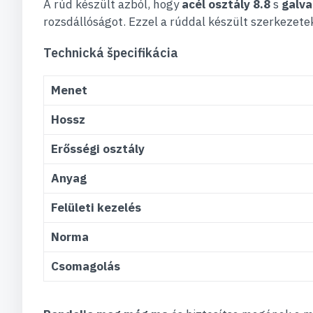
A rúd készült azból, hogy
acél osztály 8.8
s
galva
rozsdállóságot. Ezzel a rúddal készült szerkezetek
Technická špecifikácia
Menet
Hossz
Erősségi osztály
Anyag
Felületi kezelés
Norma
Csomagolás