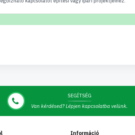
gbízható kapcsolatot építési vagy ipari projektjeihez.
SEGÍTSÉG
Van kérdésed? Lépjen kapcsolatba velünk.
l
Információ