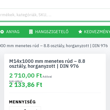
ANYAG
HANGSZIGETELŐ
KEDVEZMÉN
0 mm menetes rúd – 8.8 osztály, horganyzott | DIN 976
M14x1000 mm menetes rúd – 8.8
osztály, horganyzott | DIN 976
2 710,00 Ft
2 133,86 Ft
MENNYISÉG