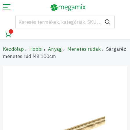
Kezdőlap
Hobbi
Anyag
Menetes rudak
Sárgaréz
menetes rúd M8 100cm
Ugrás
a
képgaléria
végére