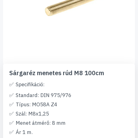
Ugrás
a
Sárgaréz menetes rúd M8 100cm
képgaléria
elejére
Specifikáció:
Standard: DIN 975/976
Típus: MO58A Z4
Szál: M8x1,25
Menet átmérő: 8 mm
Ár 1 m.