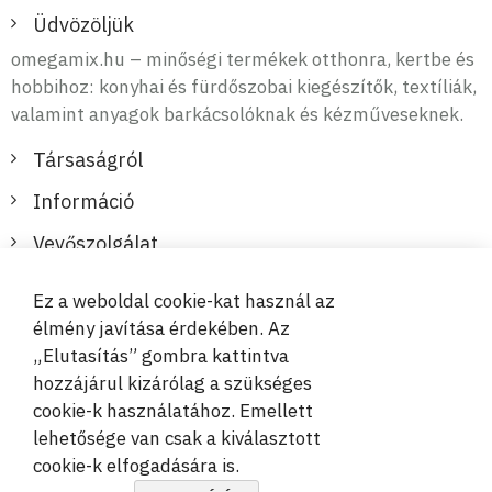
Üdvözöljük
omegamix.hu – minőségi termékek otthonra, kertbe és
hobbihoz: konyhai és fürdőszobai kiegészítők, textíliák,
valamint anyagok barkácsolóknak és kézműveseknek.
Társaságról
Információ
Vevőszolgálat
Ez a weboldal cookie-kat használ az
Biztonságos és kényelmes fizetések
élmény javítása érdekében. Az
„Elutasítás” gombra kattintva
hozzájárul kizárólag a szükséges
cookie-k használatához. Emellett
lehetősége van csak a kiválasztott
cookie-k elfogadására is.
© 2019-2026 Megamix s.r.o.