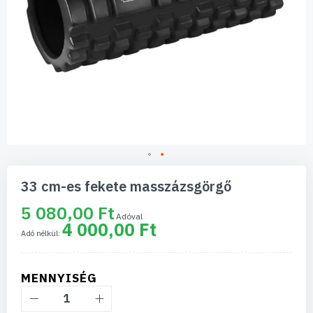
Ugrás
a
33 cm-es fekete masszázsgörgő
képgaléria
elejére
5 080,00 Ft
4 000,00 Ft
MENNYISÉG