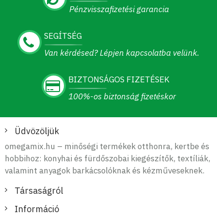
Pénzvisszafizetési garancia
SEGÍTSÉG
Van kérdésed? Lépjen kapcsolatba velünk.
BIZTONSÁGOS FIZETÉSEK
100%-os biztonság fizetéskor
Üdvözöljük
omegamix.hu – minőségi termékek otthonra, kertbe és
hobbihoz: konyhai és fürdőszobai kiegészítők, textíliák,
valamint anyagok barkácsolóknak és kézműveseknek.
Társaságról
Információ