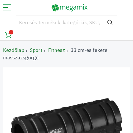
Kezdőlap
Sport
Fitnesz
33 cm-es fekete
masszázsgörgő
Ugrás
a
képgaléria
végére