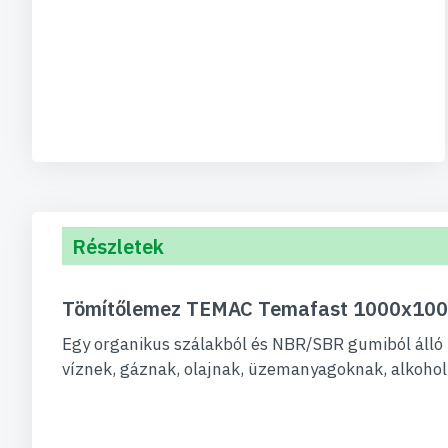
Részletek
Tömítőlemez TEMAC Temafast 1000x10
Egy organikus szálakból és NBR/SBR gumiból álló 
víznek, gáznak, olajnak, üzemanyagoknak, alkohol