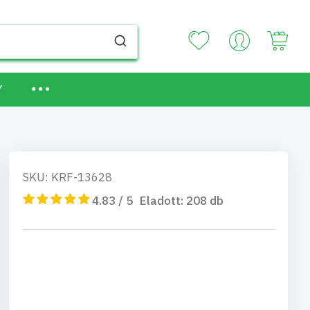
Your
Y
SKU: KRF-13628
4.83 / 5
Eladott:
208
db