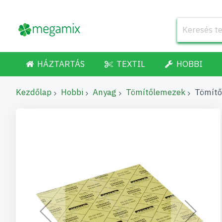
HÁZTARTÁS
TEXTIL
HOBBI
Kezdőlap
Hobbi
Anyag
Tömítőlemezek
Tömít
Ugrás
a
képgaléria
végére