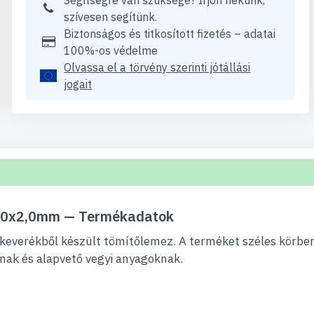
Segítségre van szüksége? Írjon nekünk,
szívesen segítünk.
Biztonságos és titkosított fizetés – adatai
100%-os védelme
Olvassa el a törvény szerinti jótállási
jogait
00x2,0mm — Termékadatok
keverékből készült tömítőlemez. A terméket széles körben 
nak és alapvető vegyi anyagoknak.