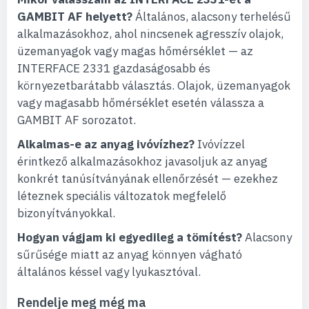
GAMBIT AF helyett?
Általános, alacsony terhelésű
alkalmazásokhoz, ahol nincsenek agresszív olajok,
üzemanyagok vagy magas hőmérséklet — az
INTERFACE 2331 gazdaságosabb és
környezetbarátabb választás. Olajok, üzemanyagok
vagy magasabb hőmérséklet esetén válassza a
GAMBIT AF sorozatot.
Alkalmas-e az anyag ivóvízhez?
Ivóvízzel
érintkező alkalmazásokhoz javasoljuk az anyag
konkrét tanúsítványának ellenőrzését — ezekhez
léteznek speciális változatok megfelelő
bizonyítványokkal.
Hogyan vágjam ki egyedileg a tömítést?
Alacsony
sűrűsége miatt az anyag könnyen vágható
általános késsel vagy lyukasztóval.
Rendelje meg még ma