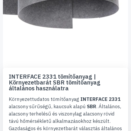
Ugrás
a
INTERFACE 2331 tömítőanyag |
képgaléria
Környezetbarát SBR tömítőanyag
elejére
általános használatra
Környezettudatos tömítőanyag
INTERFACE 2331
alacsony sűrűségű, kaucsuk alapú
SBR
. Általános,
alacsony terhelésű és viszonylag alacsony rövid
távú hőmérsékletű alkalmazásokhoz készült.
Gazdaságos és környezetbarát választás általános