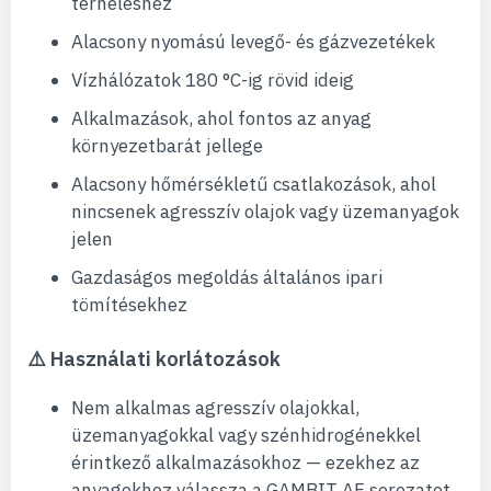
terheléshez
Alacsony nyomású levegő- és gázvezetékek
Vízhálózatok 180 °C-ig rövid ideig
Alkalmazások, ahol fontos az anyag
környezetbarát jellege
Alacsony hőmérsékletű csatlakozások, ahol
nincsenek agresszív olajok vagy üzemanyagok
jelen
Gazdaságos megoldás általános ipari
tömítésekhez
⚠️ Használati korlátozások
Nem alkalmas agresszív olajokkal,
üzemanyagokkal vagy szénhidrogénekkel
érintkező alkalmazásokhoz — ezekhez az
anyagokhoz válassza a GAMBIT AF sorozatot