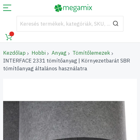
Kezdőlap
Hobbi
Anyag
Tömítőlemezek
INTERFACE 2331 tömítőanyag | Környezetbarát SBR
tömítőanyag általános használatra
Ugrás
a
képgaléria
végére