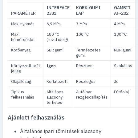
INTERFACE
KORK-GUMI
GAMBIT
PARAMÉTER
2331
LAP
AF-202
Max. nyomás
6,9 MPa
3 MPa
4 MPa
Max.
180 °C
100 °C
180 °C
hőmérséklet
(rövid ideig)
Kötőanyag
SBR gumi
Természetes
NBR gumi
gumi
Környezetbarát
Igen
Részben
Szokásos
jelleg
Olajállóság
Korlátozott
Részleges
Jó
Tipikus
Általános,
Autóipar,
Fűtőolaj
felhasználás
alacsony
rezgéscsillapítás
terhelés
Ajánlott felhasználás
Általános ipari tömítések alacsony