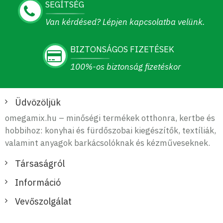
SEGÍTSÉG
Van kérdésed? Lépjen kapcsolatba velünk.
BIZTONSÁGOS FIZETÉSEK
100%-os biztonság fizetéskor
Üdvözöljük
omegamix.hu – minőségi termékek otthonra, kertbe és
hobbihoz: konyhai és fürdőszobai kiegészítők, textíliák,
valamint anyagok barkácsolóknak és kézműveseknek.
Társaságról
Információ
Vevőszolgálat