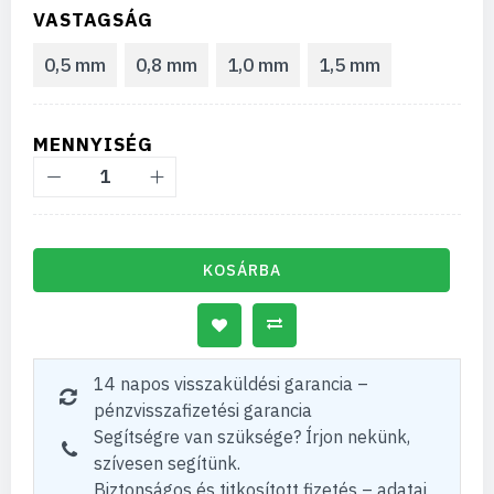
VASTAGSÁG
0,5 mm
0,8 mm
1,0 mm
1,5 mm
MENNYISÉG
KOSÁRBA
14 napos visszaküldési garancia –
pénzvisszafizetési garancia
Segítségre van szüksége? Írjon nekünk,
szívesen segítünk.
Biztonságos és titkosított fizetés – adatai