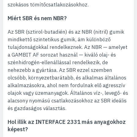
szokásos tömítőcsatlakozásokhoz.
Miért SBR és nem NBR?
Az SBR (sztirol-butadién) és az NBR (nitril) gumik
mindkettő szintetikus gumik, ám különböző
tulajdonságokkal rendelkeznek. Az NBR — amelyet
a GAMBIT AF sorozat használ — kiváló olaj- és
szénhidrogén-ellenállással rendelkezik, de
nehezebb a gyártása. Az SBR ezzel szemben
olcsóbb, környezetbarátabb, és alkalmas általános
alkalmazásokra, ahol nem fordulnak elő agresszív
olajok vagy üzemanyagok. Általános víz-, levegő- és
alacsony nyomású csatlakozásokhoz az SBR ideális
és gazdaságos választás.
Hol illik az INTERFACE 2331 más anyagokhoz
képest?