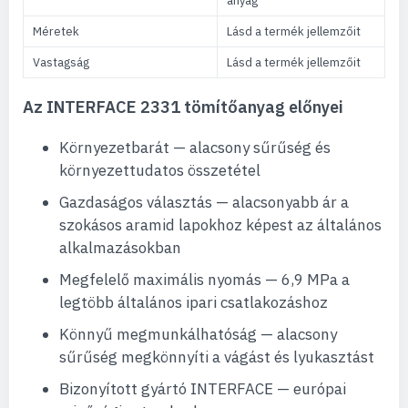
anyag
Méretek
Lásd a termék jellemzőit
Vastagság
Lásd a termék jellemzőit
Az INTERFACE 2331 tömítőanyag előnyei
Környezetbarát — alacsony sűrűség és
környezettudatos összetétel
Gazdaságos választás — alacsonyabb ár a
szokásos aramid lapokhoz képest az általános
alkalmazásokban
Megfelelő maximális nyomás — 6,9 MPa a
legtöbb általános ipari csatlakozáshoz
Könnyű megmunkálhatóság — alacsony
sűrűség megkönnyíti a vágást és lyukasztást
Bizonyított gyártó INTERFACE — európai