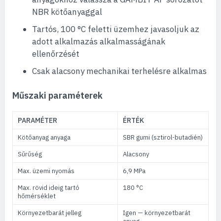
NBR kötőanyaggal
Tartós, 100 °C feletti üzemhez javasoljuk az
adott alkalmazás alkalmasságának
ellenőrzését
Csak alacsony mechanikai terhelésre alkalmas
Műszaki paraméterek
PARAMÉTER
ÉRTÉK
Kötőanyag anyaga
SBR gumi (sztirol-butadién)
Sűrűség
Alacsony
Max. üzemi nyomás
6,9 MPa
Max. rövid ideig tartó
180 °C
hőmérséklet
Környezetbarát jelleg
Igen — környezetbarát