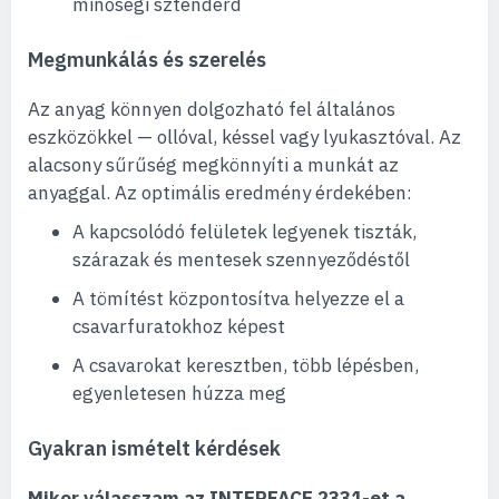
minőségi sztenderd
Megmunkálás és szerelés
Az anyag könnyen dolgozható fel általános
eszközökkel — ollóval, késsel vagy lyukasztóval. Az
alacsony sűrűség megkönnyíti a munkát az
anyaggal. Az optimális eredmény érdekében:
A kapcsolódó felületek legyenek tiszták,
szárazak és mentesek szennyeződéstől
A tömítést központosítva helyezze el a
csavarfuratokhoz képest
A csavarokat keresztben, több lépésben,
egyenletesen húzza meg
Gyakran ismételt kérdések
Mikor válasszam az INTERFACE 2331-et a