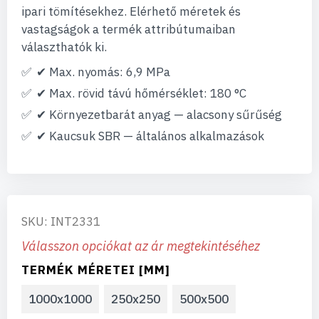
ipari tömítésekhez. Elérhető méretek és
vastagságok a termék attribútumaiban
választhatók ki.
✔ Max. nyomás: 6,9 MPa
✔ Max. rövid távú hőmérséklet: 180 °C
✔ Környezetbarát anyag — alacsony sűrűség
✔ Kaucsuk SBR — általános alkalmazások
SKU: INT2331
Válasszon opciókat az ár megtekintéséhez
TERMÉK MÉRETEI [MM]
1000x1000
250x250
500x500