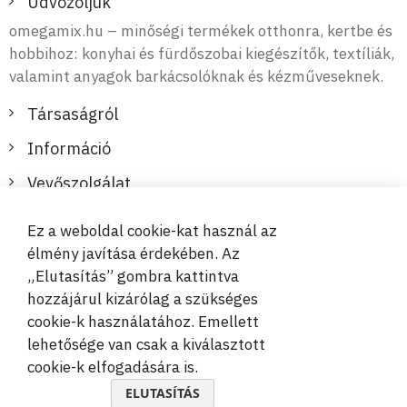
Üdvözöljük
omegamix.hu – minőségi termékek otthonra, kertbe és
hobbihoz: konyhai és fürdőszobai kiegészítők, textíliák,
valamint anyagok barkácsolóknak és kézműveseknek.
Társaságról
Információ
Vevőszolgálat
Ez a weboldal cookie-kat használ az
Biztonságos és kényelmes fizetések
élmény javítása érdekében. Az
„Elutasítás” gombra kattintva
hozzájárul kizárólag a szükséges
cookie-k használatához. Emellett
lehetősége van csak a kiválasztott
cookie-k elfogadására is.
© 2019-2026 Megamix s.r.o.
ELUTASÍTÁS