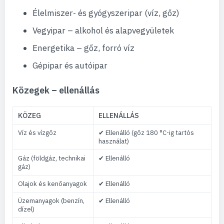
Élelmiszer- és gyógyszeripar (víz, gőz)
Vegyipar – alkohol és alapvegyületek
Energetika – gőz, forró víz
Gépipar és autóipar
Közegek – ellenállás
KÖZEG
ELLENÁLLÁS
Víz és vízgőz
✔ Ellenálló (gőz 180 °C-ig tartós
használat)
Gáz (földgáz, technikai
✔ Ellenálló
gáz)
Olajok és kenőanyagok
✔ Ellenálló
Üzemanyagok (benzín,
✔ Ellenálló
dízel)