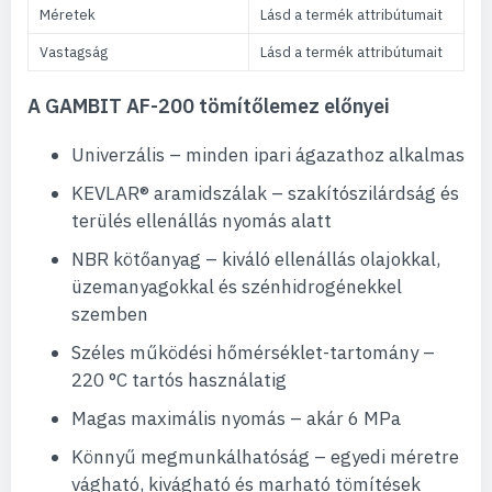
Méretek
Lásd a termék attribútumait
Vastagság
Lásd a termék attribútumait
A GAMBIT AF-200 tömítőlemez előnyei
Univerzális – minden ipari ágazathoz alkalmas
KEVLAR® aramidszálak – szakítószilárdság és
terülés ellenállás nyomás alatt
NBR kötőanyag – kiváló ellenállás olajokkal,
üzemanyagokkal és szénhidrogénekkel
szemben
Széles működési hőmérséklet-tartomány –
220 °C tartós használatig
Magas maximális nyomás – akár 6 MPa
Könnyű megmunkálhatóság – egyedi méretre
vágható, kivágható és marható tömítések