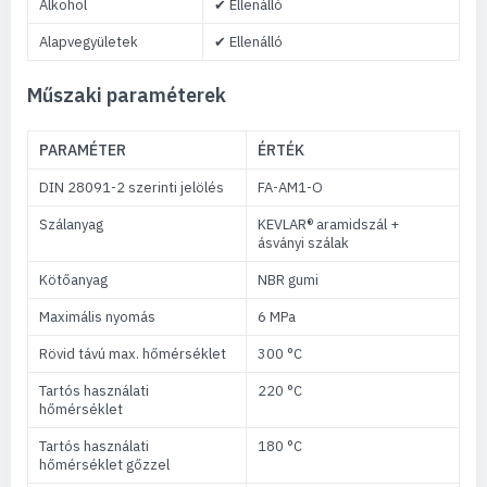
Alkohol
✔ Ellenálló
Alapvegyületek
✔ Ellenálló
Műszaki paraméterek
PARAMÉTER
ÉRTÉK
DIN 28091-2 szerinti jelölés
FA-AM1-O
Szálanyag
KEVLAR® aramidszál +
ásványi szálak
Kötőanyag
NBR gumi
Maximális nyomás
6 MPa
Rövid távú max. hőmérséklet
300 °C
Tartós használati
220 °C
hőmérséklet
Tartós használati
180 °C
hőmérséklet gőzzel