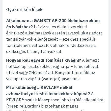
Gyakori kérdések
Alkalmas-e a GAMBIT AF-200 élelmiszerekhez
és ivóvízhez?
Ivóvízzel és élelmiszerekkel
érintkező alkalmazások esetén javasoljuk az adott
tanúsítványok ellenőrzését – ezekhez speciális
tömítőlemez változatok állnak rendelkezésre a
szükséges bizonyítványokkal.
Hogyan kell egyedi tömítést kivágni?
A lemezt
hétköznapi eszközökkel vághatja – lemezollóval,
ütővel vagy CNC maróval. Bonyolult formákhoz
vízsugaras vágást (waterjet) javaslunk.
Mi a különbség a KEVLAR® nélküli
azbeszthelyettesítő lemezekhez képest?
A
KEVLAR® szálak lényegesen jobb terülésellenállást
(creep relaxation) biztosítanak magas