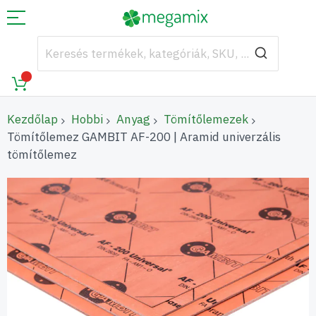
Kezdőlap
Hobbi
Anyag
Tömítőlemezek
Tömítőlemez GAMBIT AF-200 | Aramid univerzális
tömítőlemez
Ugrás
a
képgaléria
végére