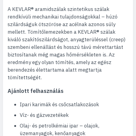
A KEVLAR® aramidszálak szintetikus szálak
rendkívüli mechanikai tulajdonságokkal – húzó
szilárdságuk ötszöröse az acélnak azonos súly
mellett. Tömítőlemezekben a KEVLAR® szálak
kiváló szakítószilárdságot, anyagterüléssel (creep)
szembeni ellenállást és hosszú távú mérettartást
biztosítanak még magas hőmérsékleten is. Az
eredmény egy olyan tömítés, amely az egész
berendezés élettartama alatt megtartja
tömítettségét.
Ajánlott felhasználás
Ipari karimák és csőcsatlakozások
Víz- és gázvezetékek
Olaj- és petrolkémiai ipar – olajok,
üzemanyagok, kenőanyagok