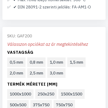
✔ DIN 28091-2 szerinti jelölés: FA-AM1-O
SKU: GAF200
Válasszon opciókat az ár megtekintéséhez
VASTAGSÁG
0,5 mm
0,8 mm
1,0 mm
1,5 mm
2,0 mm
2,5 mm
3,0 mm
TERMÉK MÉRETEI [MM]
1000x1000
250x250
1500x1500
500x500
375x750
750x750