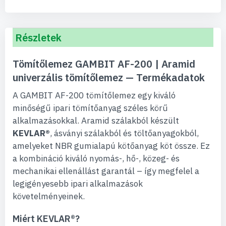
Részletek
Tömítőlemez GAMBIT AF-200 | Aramid
univerzális tömítőlemez — Termékadatok
A GAMBIT AF-200 tömítőlemez egy kiváló
minőségű ipari tömítőanyag széles körű
alkalmazásokkal. Aramid szálakból készült
KEVLAR®
, ásványi szálakból és töltőanyagokból,
amelyeket NBR gumialapú kötőanyag köt össze. Ez
a kombináció kiváló nyomás-, hő-, közeg- és
mechanikai ellenállást garantál – így megfelel a
legigényesebb ipari alkalmazások
követelményeinek.
Miért KEVLAR®?