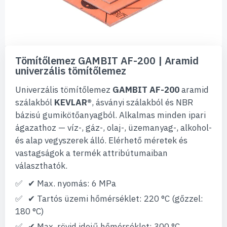
Ugrás
a
Tömítőlemez GAMBIT AF-200 | Aramid
képgaléria
univerzális tömítőlemez
elejére
Univerzális tömítőlemez
GAMBIT AF-200
aramid
szálakból
KEVLAR®
, ásványi szálakból és NBR
bázisú gumikötőanyagból. Alkalmas minden ipari
ágazathoz — víz-, gáz-, olaj-, üzemanyag-, alkohol-
és alap vegyszerek álló. Elérhető méretek és
vastagságok a termék attribútumaiban
választhatók.
✔ Max. nyomás: 6 MPa
✔ Tartós üzemi hőmérséklet: 220 °C (gőzzel:
180 °C)
✔ Max. rövid idejű hőmérséklet: 300 °C