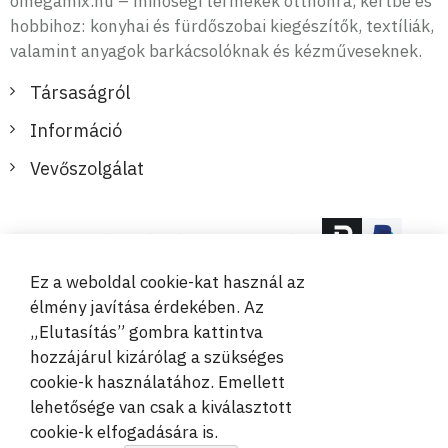
omegamix.hu – minőségi termékek otthonra, kertbe és
hobbihoz: konyhai és fürdőszobai kiegészítők, textíliák,
valamint anyagok barkácsolóknak és kézműveseknek.
Társaságról
Információ
Vevőszolgálat
Biztonságos és kényelmes fizetések
Ez a weboldal cookie-kat használ az
élmény javítása érdekében. Az
„Elutasítás” gombra kattintva
hozzájárul kizárólag a szükséges
cookie-k használatához. Emellett
© 2019-2026 Megamix s.r.o.
lehetősége van csak a kiválasztott
cookie-k elfogadására is.