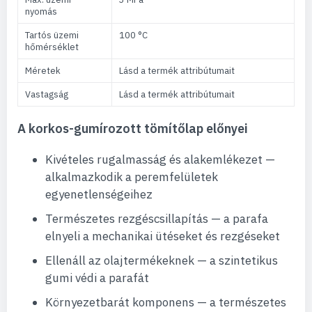
nyomás
Tartós üzemi
100 °C
hőmérséklet
Méretek
Lásd a termék attribútumait
Vastagság
Lásd a termék attribútumait
A korkos-gumírozott tömítőlap előnyei
Kivételes rugalmasság és alakemlékezet —
alkalmazkodik a peremfelületek
egyenetlenségeihez
Természetes rezgéscsillapítás — a parafa
elnyeli a mechanikai ütéseket és rezgéseket
Ellenáll az olajtermékeknek — a szintetikus
gumi védi a parafát
Környezetbarát komponens — a természetes