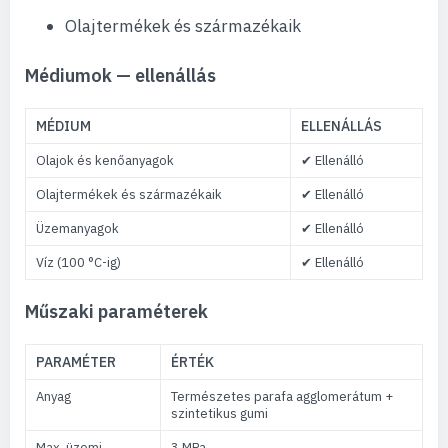
Olajtermékek és származékaik
Médiumok — ellenállás
MÉDIUM
ELLENÁLLÁS
Olajok és kenőanyagok
✔ Ellenálló
Olajtermékek és származékaik
✔ Ellenálló
Üzemanyagok
✔ Ellenálló
Víz (100 °C-ig)
✔ Ellenálló
Műszaki paraméterek
PARAMÉTER
ÉRTÉK
Anyag
Természetes parafa agglomerátum +
szintetikus gumi
Max. üzemi
3 MPa