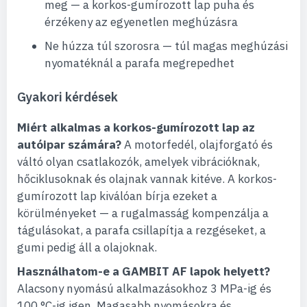
meg — a korkos-gumírozott lap puha és
érzékeny az egyenetlen meghúzásra
Ne húzza túl szorosra — túl magas meghúzási
nyomatéknál a parafa megrepedhet
Gyakori kérdések
Miért alkalmas a korkos-gumírozott lap az
autóipar számára?
A motorfedél, olajforgató és
váltó olyan csatlakozók, amelyek vibrációknak,
hőciklusoknak és olajnak vannak kitéve. A korkos-
gumírozott lap kiválóan bírja ezeket a
körülményeket — a rugalmasság kompenzálja a
tágulásokat, a parafa csillapítja a rezgéseket, a
gumi pedig áll a olajoknak.
Használhatom-e a GAMBIT AF lapok helyett?
Alacsony nyomású alkalmazásokhoz 3 MPa-ig és
100 °C-ig igen. Magasabb nyomásokra és