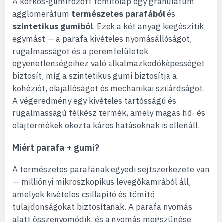
A korkos-gumírozott tömítőlap egy granulátum
agglomerátum
természetes parafából
és
szintetikus gumiból
. Ezek a két anyag kiegészítik
egymást — a parafa kivételes nyomásállóságot,
rugalmasságot és a peremfelületek
egyenetlenségeihez való alkalmazkodóképességet
biztosít, míg a szintetikus gumi biztosítja a
kohéziót, olajállóságot és mechanikai szilárdságot.
A végeredmény egy kivételes tartósságú és
rugalmasságú félkész termék, amely magas hő- és
olajtermékek okozta káros hatásoknak is ellenáll.
Miért parafa + gumi?
A természetes parafának egyedi sejtszerkezete van
— milliónyi mikroszkopikus levegőkamrából áll,
amelyek kivételes csillapító és tömítő
tulajdonságokat biztosítanak. A parafa nyomás
alatt összenyomódik, és a nyomás megszűnése