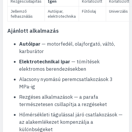
Rezgéscsillapítás
Igen
Korlátozott
Korlátozott
Jellemző
Autóipar,
Fűtőolaj
Univerzális
felhasználás
elektrotechnika
Ajánlott alkalmazás
Autóipar
— motorfedél, olajforgató, váltó,
karburátor
Elektrotechnikai ipar
— tömítések
elektromos berendezésekben
Alacsony nyomású peremcsatlakozások 3
MPa-ig
Rezgéses alkalmazások — a parafa
természetesen csillapítja a rezgéseket
Hőmérsékleti tágulással járó csatlakozások —
az alakemlékezet kompenzálja a
különbségeket