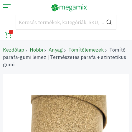
Kezdőlap
Hobbi
Anyag
Tömítőlemezek
Tömítő
parafa-gumi lemez | Természetes parafa + szintetikus
gumi
Ugrás
a
képgaléria
végére