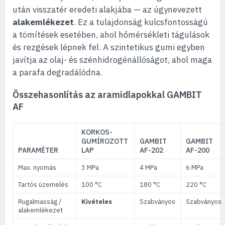
után visszatér eredeti alakjába — az úgynevezett
alakemlékezet
. Ez a tulajdonság kulcsfontosságú
a tömítések esetében, ahol hőmérsékleti tágulások
és rezgések lépnek fel. A szintetikus gumi egyben
javítja az olaj- és szénhidrogénállóságot, ahol maga
a parafa degradálódna.
Összehasonlítás az aramidlapokkal GAMBIT
AF
KORKOS-
GUMÍROZOTT
GAMBIT
GAMBIT
PARAMÉTER
LAP
AF-202
AF-200
Max. nyomás
3 MPa
4 MPa
6 MPa
Tartós üzemelés
100 °C
180 °C
220 °C
Rugalmasság /
Kivételes
Szabványos
Szabványos
alakemlékezet