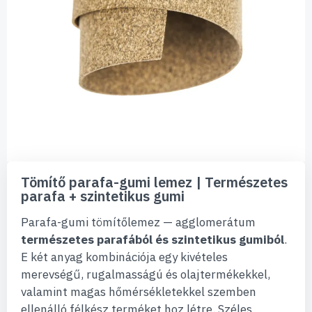
Ugrás
a
Tömítő parafa-gumi lemez | Természetes
képgaléria
parafa + szintetikus gumi
elejére
Parafa-gumi tömítőlemez — agglomerátum
természetes parafából és szintetikus gumiból
.
E két anyag kombinációja egy kivételes
merevségű, rugalmasságú és olajtermékekkel,
valamint magas hőmérsékletekkel szemben
ellenálló félkész terméket hoz létre. Széles