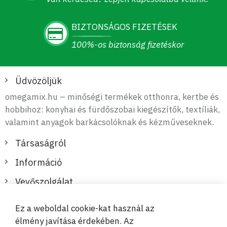
BIZTONSÁGOS FIZETÉSEK
100%-os biztonság fizetéskor
Üdvözöljük
omegamix.hu – minőségi termékek otthonra, kertbe és
hobbihoz: konyhai és fürdőszobai kiegészítők, textíliák,
valamint anyagok barkácsolóknak és kézműveseknek.
Társaságról
Információ
Vevőszolgálat
Ez a weboldal cookie-kat használ az
Biztonságos és kényelmes fizetések
élmény javítása érdekében. Az