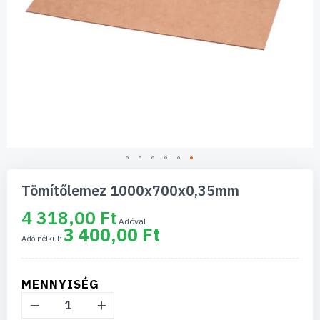
Ugrás
a
Tömítőlemez 1000x700x0,35mm
képgaléria
elejére
4 318,00 Ft
3 400,00 Ft
MENNYISÉG