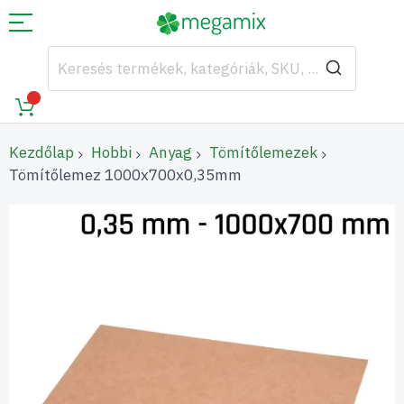
Kezdőlap
Hobbi
Anyag
Tömítőlemezek
Tömítőlemez 1000x700x0,35mm
Ugrás
a
képgaléria
végére