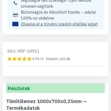
Segítségre van szüksége? Írjon nekünk,
szívesen segítünk.
Biztonságos és titkosított fizetés – adatai
100%-os védelme
Olvassa el a törvény szerinti jótállási jogait
SKU: KRF-14911
4.79 / 5
Eladott:
222
db
Részletek
Tömítőlemez 1000x700x0,35mm —
Termékadatok