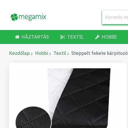
HÁZTARTÁS
TEXTIL
HOBBI
Kezdőlap
Hobbi
Textil
Steppelt fekete kárpito
Ugrás
a
képgaléria
végére