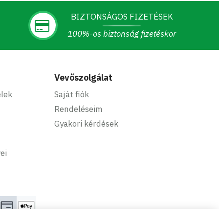
BIZTONSÁGOS FIZETÉSEK
100%-os biztonság fizetéskor
Vevőszolgálat
elek
Saját fiók
Rendeléseim
Gyakori kérdések
ei