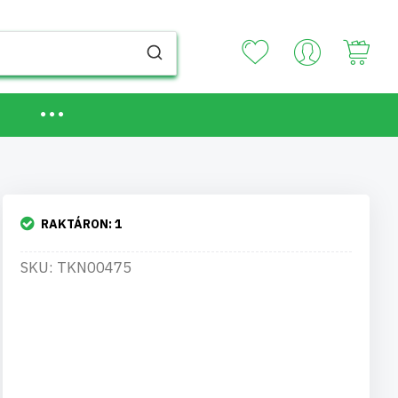
Your
RAKTÁRON:
1
SKU: TKN00475