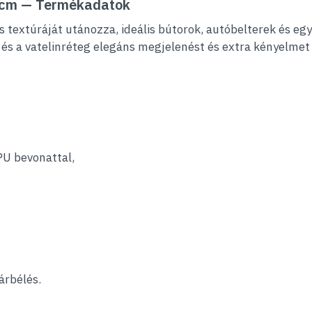
50cm — Termékadatok
és textúráját utánozza, ideális bútorok, autóbelterek és e
és a vatelinréteg elegáns megjelenést és extra kényelmet 
PU bevonattal,
árbélés.