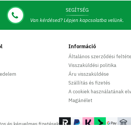
SEGÍTSÉG
Van kérdésed? Lépjen kapcsolatba velünk.
l
Információ
Általános szerződési feltét
Visszaküldési politika
kedelem
Áru visszaküldése
Szállítás és fizetés
A cookiek használatának elv
Magánélet
os és kényelmes fizetések