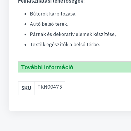
Felhasználási lehetőségek:
Bútorok kárpitozása,
Autó belső terek,
Párnák és dekoratív elemek készítése,
Textilkiegészítők a belső térbe.
További információ
További
TKN00475
SKU
információ