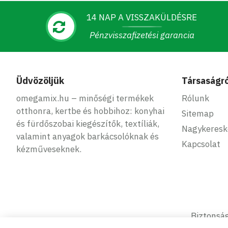
14 NAP A VISSZAKÜLDÉSRE
Pénzvisszafizetési garancia
Üdvözöljük
Társaságró
omegamix.hu – minőségi termékek
Rólunk
otthonra, kertbe és hobbihoz: konyhai
Sitemap
és fürdőszobai kiegészítők, textíliák,
Nagykeres
valamint anyagok barkácsolóknak és
Kapcsolat
kézműveseknek.
Biztonság