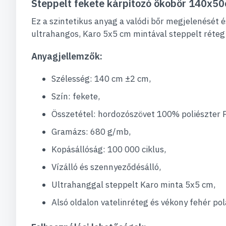
Steppelt fekete kárpitozó ökobőr 140x
Ez a szintetikus anyag a valódi bőr megjelenését 
ultrahangos, Karo 5x5 cm mintával steppelt réteg 
Anyagjellemzők:
Szélesség: 140 cm ±2 cm,
Szín: fekete,
Összetétel: hordozószövet 100% poliészter 
Gramázs: 680 g/mb,
Kopásállóság: 100 000 ciklus,
Vízálló és szennyeződésálló,
Ultrahanggal steppelt Karo minta 5x5 cm,
Alsó oldalon vatelinréteg és vékony fehér pol