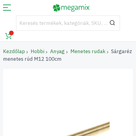
Kezdőlap
Hobbi
Anyag
Menetes rudak
Sárgaréz
menetes rúd M12 100cm
Ugrás
a
képgaléria
végére