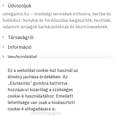
Üdvözöljük
omegamix.hu – minőségi termékek otthonra, kertbe és
hobbihoz: konyhai és fürdőszobai kiegészítők, textíliák,
valamint anyagok barkácsolóknak és kézműveseknek.
Társaságról
Információ
Vevőszolgálat
Ez a weboldal cookie-kat használ az
Biztonságos és kényelmes fizetések
élmény javítása érdekében. Az
„Elutasítás” gombra kattintva
hozzájárul kizárólag a szükséges
cookie-k használatához. Emellett
lehetősége van csak a kiválasztott
cookie-k elfogadására is.
© 2019-2026 Megamix s.r.o.