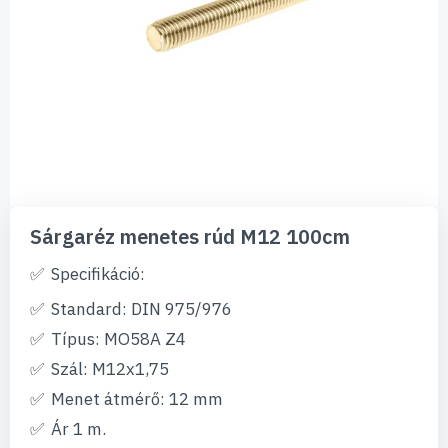
Ugrás
a
Sárgaréz menetes rúd M12 100cm
képgaléria
elejére
Specifikáció:
Standard: DIN 975/976
Típus: MO58A Z4
Szál: M12x1,75
Menet átmérő: 12 mm
Ár 1 m.