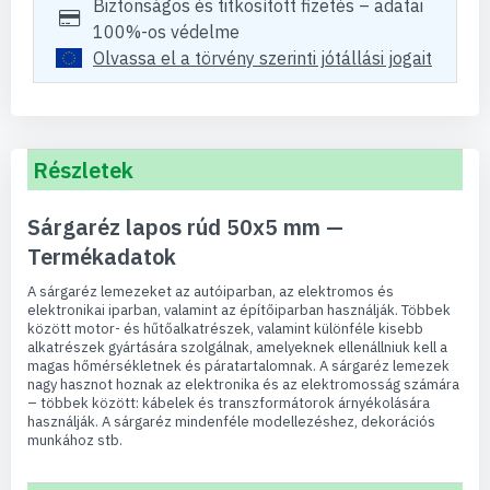
Biztonságos és titkosított fizetés – adatai
100%-os védelme
Olvassa el a törvény szerinti jótállási jogait
Részletek
Sárgaréz lapos rúd 50x5 mm —
Termékadatok
A sárgaréz lemezeket az autóiparban, az elektromos és
elektronikai iparban, valamint az építőiparban használják. Többek
között motor- és hűtőalkatrészek, valamint különféle kisebb
alkatrészek gyártására szolgálnak, amelyeknek ellenállniuk kell a
magas hőmérsékletnek és páratartalomnak. A sárgaréz lemezek
nagy hasznot hoznak az elektronika és az elektromosság számára
– többek között: kábelek és transzformátorok árnyékolására
használják. A sárgaréz mindenféle modellezéshez, dekorációs
munkához stb.