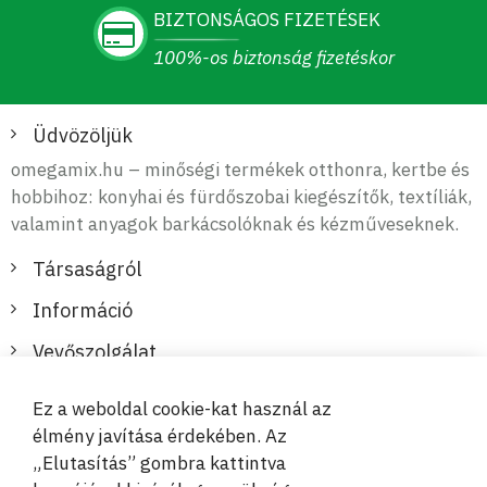
BIZTONSÁGOS FIZETÉSEK
100%-os biztonság fizetéskor
Üdvözöljük
omegamix.hu – minőségi termékek otthonra, kertbe és
hobbihoz: konyhai és fürdőszobai kiegészítők, textíliák,
valamint anyagok barkácsolóknak és kézműveseknek.
Társaságról
Információ
Vevőszolgálat
Ez a weboldal cookie-kat használ az
Biztonságos és kényelmes fizetések
élmény javítása érdekében. Az
„Elutasítás” gombra kattintva