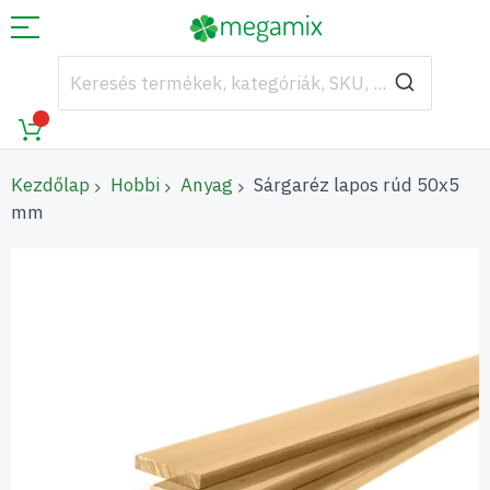
Kezdőlap
Hobbi
Anyag
Sárgaréz lapos rúd 50x5
mm
Ugrás
a
képgaléria
végére