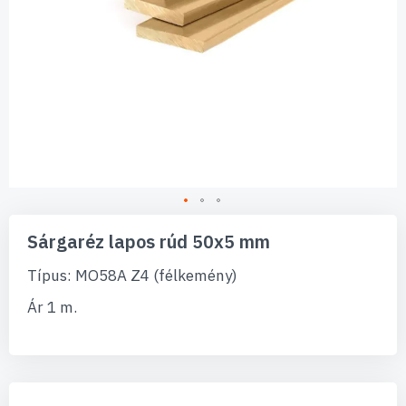
Ugrás
a
Sárgaréz lapos rúd 50x5 mm
képgaléria
elejére
Típus: MO58A Z4 (félkemény)
Ár 1 m.