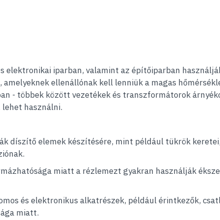
és elektronikai iparban, valamint az építőiparban használ
, amelyeknek ellenállónak kell lenniük a magas hőmérsékl
an - többek között vezetékek és transzformátorok árnyék
lehet használni.
k díszítő elemek készítésére, mint például tükrök keretei,
ziónak.
mázhatósága miatt a rézlemezt gyakran használják ékszere
mos és elektronikus alkatrészek, például érintkezők, csat
ága miatt.