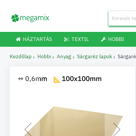
HÁZTARTÁS
TEXTIL
HOBBI
Kezdőlap
Hobbi
Anyag
Sárgaréz lapok
Sárgar
Ugrás
a
képgaléria
végére