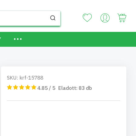
Your
Y
SKU: krf-15788
4.85 / 5
Eladott:
83
db