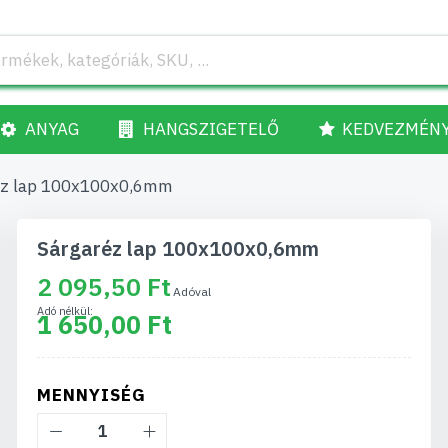
ANYAG
HANGSZIGETELŐ
KEDVEZMÉN
éz lap 100x100x0,6mm
Sárgaréz lap 100x100x0,6mm
2 095,50 Ft
1 650,00 Ft
MENNYISÉG