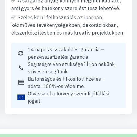
A sárgaréz anyag könnyen megmunkálható,
ami gyors és hatékony szerelést tesz lehetővé.
Széles körű felhasználás az iparban,
kézműves tevékenységekben, dekorációkban,
ékszerkészítésben és más kreatív projektekben.
14 napos visszaküldési garancia –
pénzvisszafizetési garancia
Segítségre van szüksége? Írjon nekünk,
szívesen segítünk.
Biztonságos és titkosított fizetés –
adatai 100%-os védelme
Olvassa el a törvény szerinti jótállási
jogait