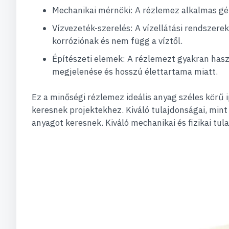
Mechanikai mérnöki: A rézlemez alkalmas gép
Vízvezeték-szerelés: A vízellátási rendszerek
korróziónak és nem függ a víztől.
Építészeti elemek: A rézlemezt gyakran haszn
megjelenése és hosszú élettartama miatt.
Ez a minőségi rézlemez ideális anyag széles körű 
keresnek projektekhez. Kiváló tulajdonságai, mint
anyagot keresnek. Kiváló mechanikai és fizikai 