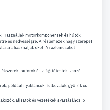
ják. Használják motorkomponensek és hűtők,
etre és nedvességre. A rézlemezek nagy szerepet
olására használják őket. A rézlemezeket
 ékszerek, bútorok és világítótestek, vonzó
k, például nyakláncok, fülbevalók, gyűrűk és
lakozók, aljzatok és vezetékek gyártásához jó