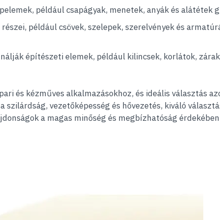
elemek, például csapágyak, menetek, anyák és alátétek g
 részei, például csövek, szelepek, szerelvények és armatúr
álják építészeti elemek, például kilincsek, korlátok, zárak
ipari és kézműves alkalmazásokhoz, és ideális választás a
 a szilárdság, vezetőképesség és hővezetés, kiváló válasz
tulajdonságok a magas minőség és megbízhatóság érdekében