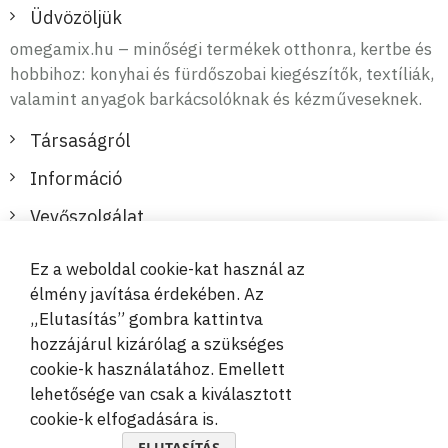
Üdvözöljük
omegamix.hu – minőségi termékek otthonra, kertbe és
hobbihoz: konyhai és fürdőszobai kiegészítők, textíliák,
valamint anyagok barkácsolóknak és kézműveseknek.
Társaságról
Információ
Vevőszolgálat
Ez a weboldal cookie-kat használ az
Biztonságos és kényelmes fizetések
élmény javítása érdekében. Az
„Elutasítás” gombra kattintva
hozzájárul kizárólag a szükséges
cookie-k használatához. Emellett
lehetősége van csak a kiválasztott
cookie-k elfogadására is.
© 2019-2026 Megamix s.r.o.
ELUTASÍTÁS