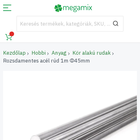
Kezdőlap
Hobbi
Anyag
Kör alakú rudak
Rozsdamentes acél rúd 1m Φ45mm
Ugrás
a
képgaléria
végére