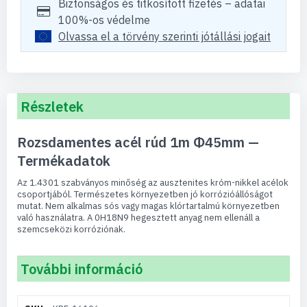
Biztonságos és titkosított fizetés – adatai
100%-os védelme
Olvassa el a törvény szerinti jótállási jogait
Részletek
Rozsdamentes acél rúd 1m Φ45mm —
Termékadatok
Az 1.4301 szabványos minőség az ausztenites króm-nikkel acélok
csoportjából. Természetes környezetben jó korrózióállóságot
mutat. Nem alkalmas sós vagy magas klórtartalmú környezetben
való használatra. A 0H18N9 hegesztett anyag nem ellenáll a
szemcseközi korróziónak.
További információ
További