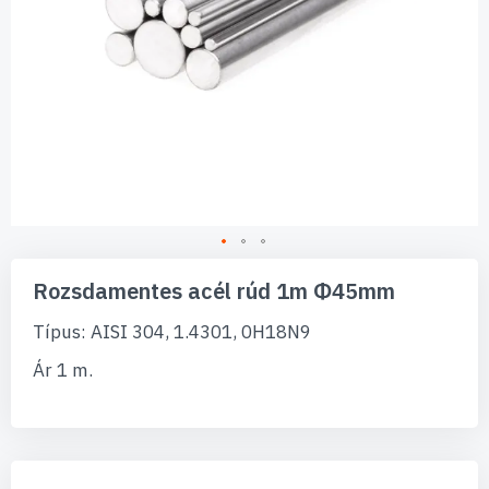
Ugrás
a
Rozsdamentes acél rúd 1m Φ45mm
képgaléria
elejére
Típus: AISI 304, 1.4301, 0H18N9
Ár 1 m.