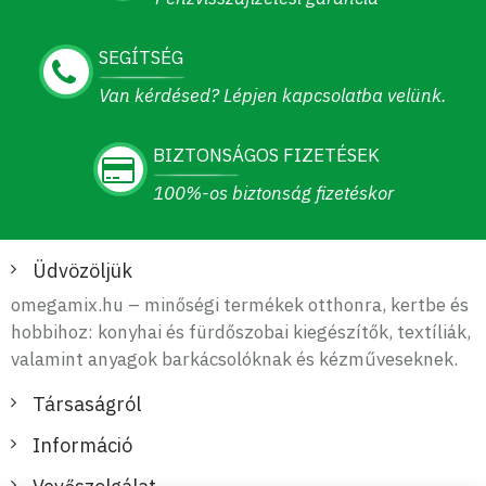
SEGÍTSÉG
Van kérdésed? Lépjen kapcsolatba velünk.
BIZTONSÁGOS FIZETÉSEK
100%-os biztonság fizetéskor
Üdvözöljük
omegamix.hu – minőségi termékek otthonra, kertbe és
hobbihoz: konyhai és fürdőszobai kiegészítők, textíliák,
valamint anyagok barkácsolóknak és kézműveseknek.
Társaságról
Információ