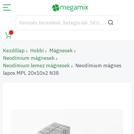
Kezdőlap
Hobbi
Mágnesek
Neodímium mágnesek
Neodímium lemez mágnesek
Neodímium mágnes
lapos MPL 20x10x2 N38
Ugrás
a
képgaléria
végére