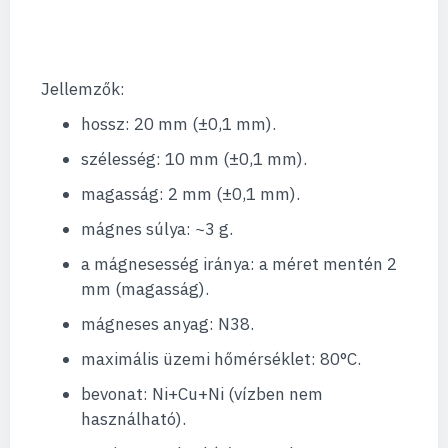
Jellemzők:
hossz: 20 mm (±0,1 mm).
szélesség: 10 mm (±0,1 mm).
magasság: 2 mm (±0,1 mm).
mágnes súlya: ~3 g.
a mágnesesség iránya: a méret mentén 2
mm (magasság).
mágneses anyag: N38.
maximális üzemi hőmérséklet: 80°C.
bevonat: Ni+Cu+Ni (vízben nem
használható).