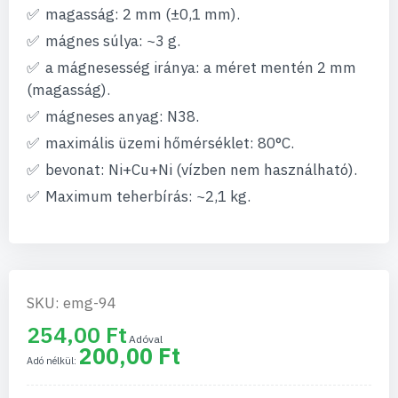
magasság: 2 mm (±0,1 mm).
mágnes súlya: ~3 g.
a mágnesesség iránya: a méret mentén 2 mm
(magasság).
mágneses anyag: N38.
maximális üzemi hőmérséklet: 80°C.
bevonat: Ni+Cu+Ni (vízben nem használható).
Maximum teherbírás: ~2,1 kg.
SKU: emg-94
254,00 Ft
200,00 Ft