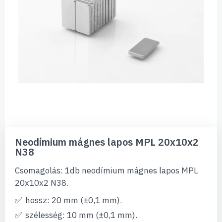
Ugrás
a
Neodímium mágnes lapos MPL 20x10x2
képgaléria
N38
elejére
Csomagolás: 1db neodímium mágnes lapos MPL
20x10x2 N38.
hossz: 20 mm (±0,1 mm).
szélesség: 10 mm (±0,1 mm).