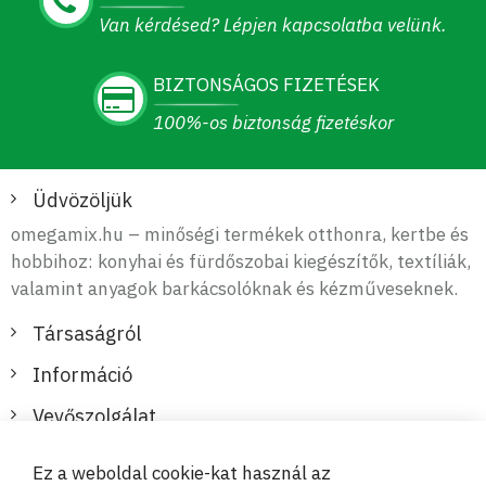
Van kérdésed? Lépjen kapcsolatba velünk.
BIZTONSÁGOS FIZETÉSEK
100%-os biztonság fizetéskor
Üdvözöljük
omegamix.hu – minőségi termékek otthonra, kertbe és
hobbihoz: konyhai és fürdőszobai kiegészítők, textíliák,
valamint anyagok barkácsolóknak és kézműveseknek.
Társaságról
Információ
Vevőszolgálat
Ez a weboldal cookie-kat használ az