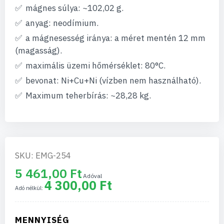
mágnes súlya: ~102,02 g.
anyag: neodímium.
a mágnesesség iránya: a méret mentén 12 mm
(magasság).
maximális üzemi hőmérséklet: 80°C.
bevonat: Ni+Cu+Ni (vízben nem használható).
Maximum teherbírás: ~28,28 kg.
SKU: EMG-254
5 461,00 Ft
4 300,00 Ft
MENNYISÉG