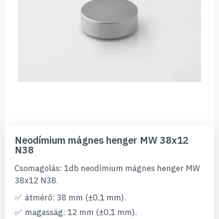
Ugrás
a
Neodímium mágnes henger MW 38x12
képgaléria
N38
elejére
Csomagolás: 1db neodímium mágnes henger MW
38x12 N38.
átmérő: 38 mm (±0,1 mm).
magasság: 12 mm (±0,1 mm).