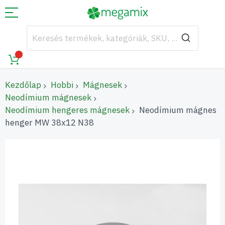
Kezdőlap
Hobbi
Mágnesek
Neodímium mágnesek
Neodímium hengeres mágnesek
Neodímium mágnes
henger MW 38x12 N38
Ugrás
a
képgaléria
végére