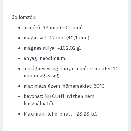
Jellemzők:
átmérő: 38 mm (±0,1 mm).
magasság: 12 mm (±0,1 mm).
mágnes súlya: ~102,02 g.
anyag: neodímium.
a mágnesesség iránya: a méret mentén 12
mm (magasság).
maximális üzemi hőmérséklet: 80°C.
bevonat: Ni+Cu+Ni (vízben nem
használható).
Maximum teherbírás: ~28,28 kg.