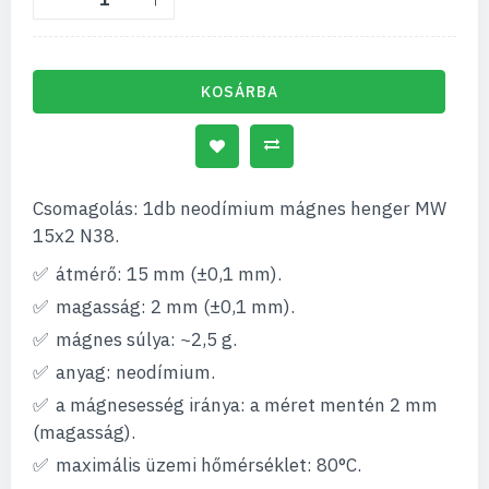
KOSÁRBA
Csomagolás: 1db neodímium mágnes henger MW
15x2 N38.
átmérő: 15 mm (±0,1 mm).
magasság: 2 mm (±0,1 mm).
mágnes súlya: ~2,5 g.
anyag: neodímium.
a mágnesesség iránya: a méret mentén 2 mm
(magasság).
maximális üzemi hőmérséklet: 80°C.