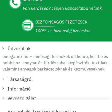
Van kérdésed? Lépjen kapcsolatba velünk.
BIZTONSÁGOS FIZETÉSEK
100%-os biztonság fizetéskor
Üdvözöljük
omegamix.hu – minőségi termékek otthonra, kertbe és
hobbihoz: konyhai és fürdőszobai kiegészítők, textíliák,
valamint anyagok barkácsolóknak és kézműveseknek.
Társaságról
Információ
Vevőszolgálat
Ez a weboldal cookie-kat használ az