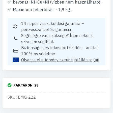
bevonat: Ni+Cu+Ni (vízben nem használható).
Maximum teherbírás: ~1,9 kg.
14 napos visszaküldési garancia –
pénzvisszafizetési garancia
Segítségre van szüksége? Írjon nekünk,
szívesen segítünk.
Biztonságos és titkosított fizetés – adatai
100%-os védelme
Olvassa el a törvény szerinti jótállási jogait
RAKTÁRON:
28
SKU: EMG-222