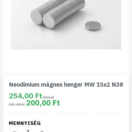
Ugrás
a
Neodímium mágnes henger MW 15x2 N38
képgaléria
elejére
254,00 Ft
200,00 Ft
MENNYISÉG