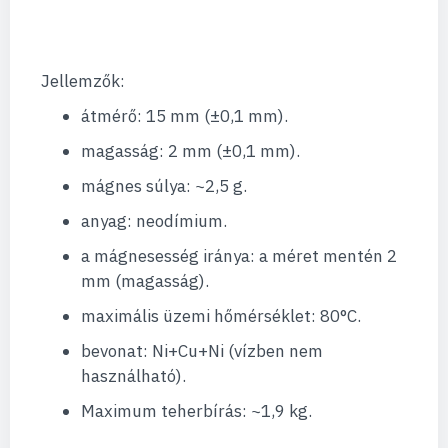
Jellemzők:
átmérő: 15 mm (±0,1 mm).
magasság: 2 mm (±0,1 mm).
mágnes súlya: ~2,5 g.
anyag: neodímium.
a mágnesesség iránya: a méret mentén 2
mm (magasság).
maximális üzemi hőmérséklet: 80°C.
bevonat: Ni+Cu+Ni (vízben nem
használható).
Maximum teherbírás: ~1,9 kg.