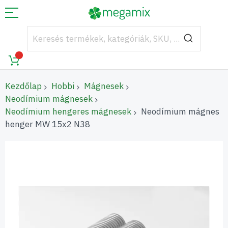
Kezdőlap
Hobbi
Mágnesek
Neodímium mágnesek
Neodímium hengeres mágnesek
Neodímium mágnes
henger MW 15x2 N38
Ugrás
a
képgaléria
végére