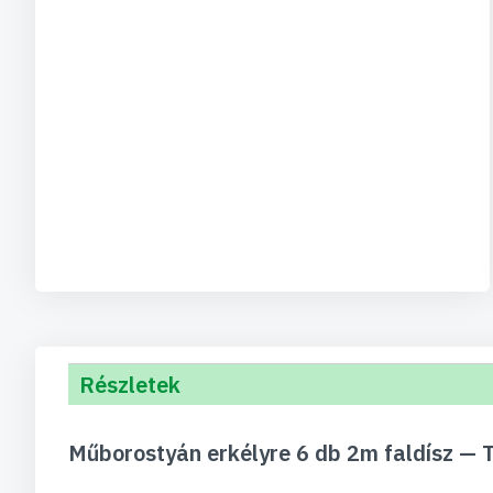
Részletek
Műborostyán erkélyre 6 db 2m faldísz —