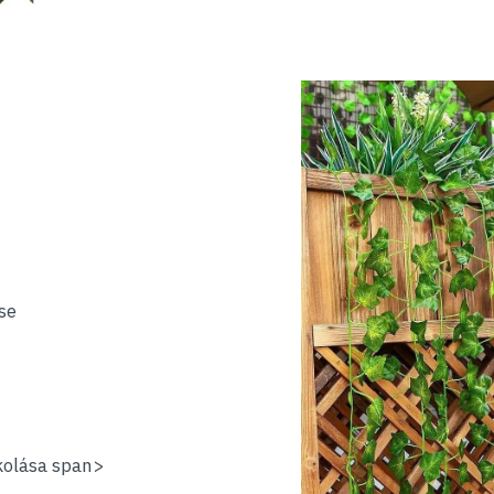
se
kolása
span>