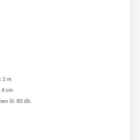
: 2 m
x 4 cm
en lő: 80 db.