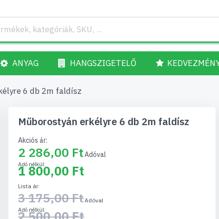
ANYAG
HANGSZIGETELŐ
KEDVEZMÉN
élyre 6 db 2m faldísz
Műborostyán erkélyre 6 db 2m faldísz
Akciós ár
2 286,00 Ft
1 800,00 Ft
Lista ár
3 175,00 Ft
2 500,00 Ft