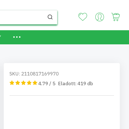
Your
Y
SKU: 2110817169970
4.79 / 5
Eladott:
419
db