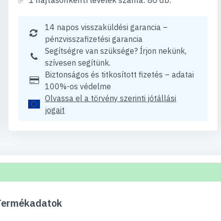
1 hajtásonkénti levelek száma: 80 db.
14 napos visszaküldési garancia –
pénzvisszafizetési garancia
Segítségre van szüksége? Írjon nekünk,
szívesen segítünk.
Biztonságos és titkosított fizetés – adatai
100%-os védelme
Olvassa el a törvény szerinti jótállási
jogait
 Termékadatok