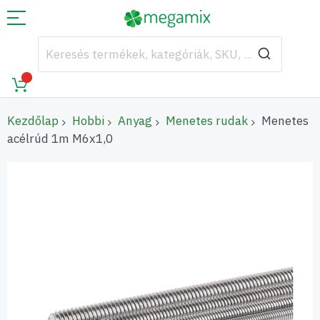
Kezdőlap
Hobbi
Anyag
Menetes rudak
Menetes
acélrúd 1m M6x1,0
Ugrás
a
képgaléria
végére