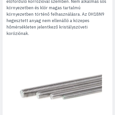
előforduló korrózióval szemben. Nem alkalmas sós
környezetben és klór magas tartalmú
környezetben történő felhasználásra. Az 0H18N9
hegesztett anyag nem ellenálló a közepes
hőmérsékleten jelentkező kristályszöveti
koróziónak.