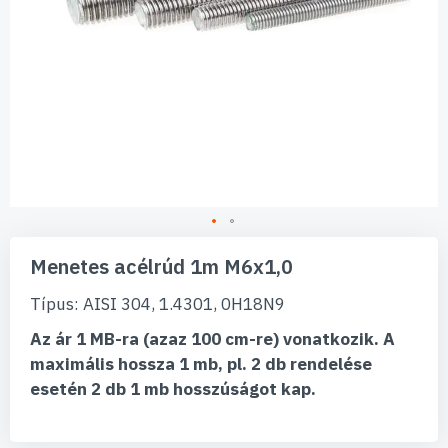
Ugrás
a
Menetes acélrúd 1m M6x1,0
képgaléria
elejére
Típus: AISI 304, 1.4301, 0H18N9
Az ár 1 MB-ra (azaz 100 cm-re) vonatkozik. A
maximális hossza 1 mb, pl. 2 db rendelése
esetén 2 db 1 mb hosszúságot kap.