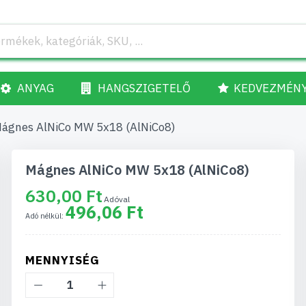
ANYAG
HANGSZIGETELŐ
KEDVEZMÉN
ágnes AlNiCo MW 5x18 (AlNiCo8)
Mágnes AlNiCo MW 5x18 (AlNiCo8)
630,00 Ft
496,06 Ft
MENNYISÉG