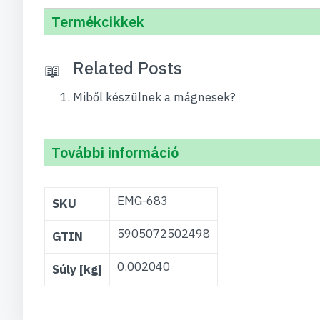
Termékcikkek
Related Posts
Miből készülnek a mágnesek?
További információ
További
EMG-683
SKU
információ
5905072502498
GTIN
0.002040
Súly [kg]