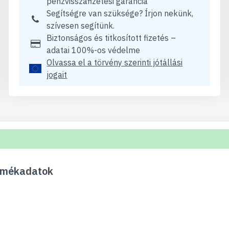
pénzvisszafizetési garancia
Segítségre van szüksége? Írjon nekünk,
szívesen segítünk.
Biztonságos és titkosított fizetés –
adatai 100%-os védelme
Olvassa el a törvény szerinti jótállási
jogait
rmékadatok