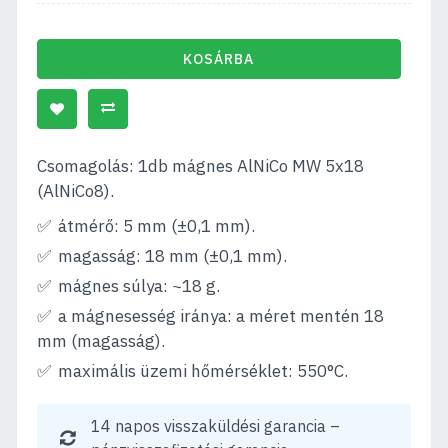
KOSÁRBA
Csomagolás: 1db mágnes AlNiCo MW 5x18
(AlNiCo8).
átmérő: 5 mm (±0,1 mm).
magasság: 18 mm (±0,1 mm).
mágnes súlya: ~18 g.
a mágnesesség iránya: a méret mentén 18
mm (magasság).
maximális üzemi hőmérséklet: 550°C.
14 napos visszaküldési garancia –