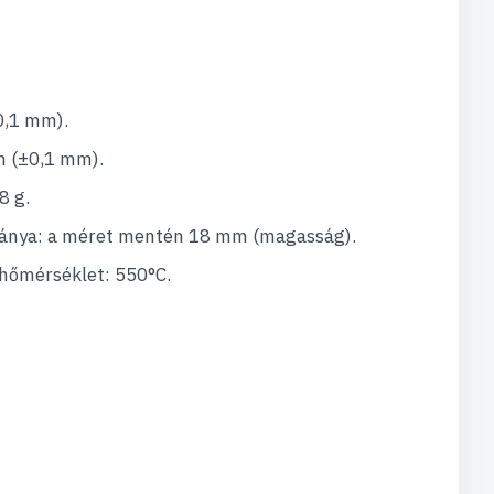
0,1 mm).
 (±0,1 mm).
8 g.
ránya: a méret mentén 18 mm (magasság).
hőmérséklet: 550°C.