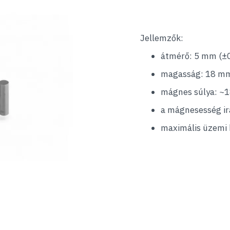
Jellemzők:
átmérő: 5 mm (±
magasság: 18 mm
mágnes súlya: ~1
a mágnesesség i
maximális üzemi 