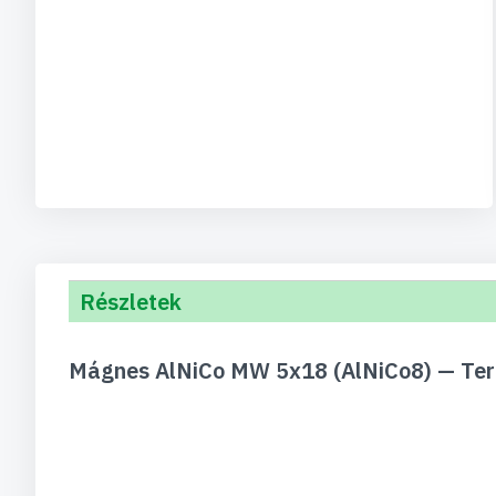
Részletek
Mágnes AlNiCo MW 5x18 (AlNiCo8) — Te