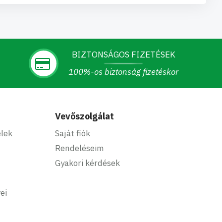
BIZTONSÁGOS FIZETÉSEK
100%-os biztonság fizetéskor
Vevőszolgálat
elek
Saját fiók
Rendeléseim
Gyakori kérdések
ei