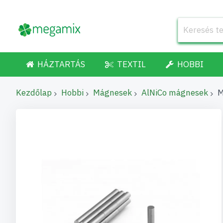
HÁZTARTÁS
TEXTIL
HOBBI
Kezdőlap
Hobbi
Mágnesek
AlNiCo mágnesek
M
Ugrás
a
képgaléria
végére