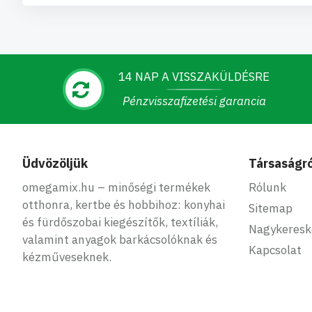
14 NAP A VISSZAKÜLDÉSRE
Pénzvisszafizetési garancia
Üdvözöljük
Társaságró
omegamix.hu – minőségi termékek
Rólunk
otthonra, kertbe és hobbihoz: konyhai
Sitemap
és fürdőszobai kiegészítők, textíliák,
Nagykeres
valamint anyagok barkácsolóknak és
Kapcsolat
kézműveseknek.