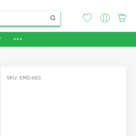
Your
Y
SKU: EMG-683