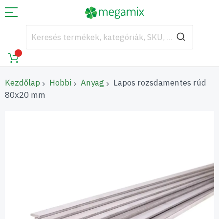
Kezdőlap
Hobbi
Anyag
Lapos rozsdamentes rúd
80x20 mm
Ugrás
a
képgaléria
végére