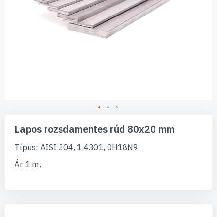
Ugrás
a
Lapos rozsdamentes rúd 80x20 mm
képgaléria
elejére
Típus: AISI 304, 1.4301, 0H18N9
Ár 1 m.