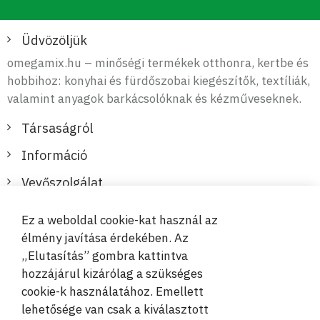
Üdvözöljük
omegamix.hu – minőségi termékek otthonra, kertbe és
hobbihoz: konyhai és fürdőszobai kiegészítők, textíliák,
valamint anyagok barkácsolóknak és kézműveseknek.
Társaságról
Információ
Vevőszolgálat
Ez a weboldal cookie-kat használ az
Biztonságos és kényelmes fizetések
élmény javítása érdekében. Az
„Elutasítás” gombra kattintva
hozzájárul kizárólag a szükséges
cookie-k használatához. Emellett
lehetősége van csak a kiválasztott