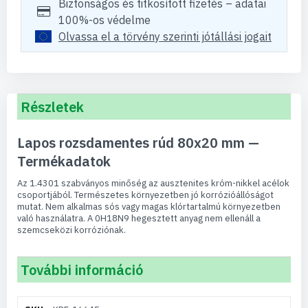
Biztonságos és titkosított fizetés – adatai
100%-os védelme
Olvassa el a törvény szerinti jótállási jogait
Részletek
Lapos rozsdamentes rúd 80x20 mm —
Termékadatok
Az 1.4301 szabványos minőség az ausztenites króm-nikkel acélok
csoportjából. Természetes környezetben jó korrózióállóságot
mutat. Nem alkalmas sós vagy magas klórtartalmú környezetben
való használatra. A 0H18N9 hegesztett anyag nem ellenáll a
szemcseközi korróziónak.
További információ
További