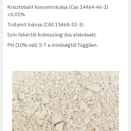
Krisztobalit koncentrációja (Cas 14464-46-1)
<0,01%
Tridymit hiánya (CAS 15468-32-3).
Szín fehértől krémszínig (kis eltérések).
PH (10%-nál) 5-7 a minőségtől függően.