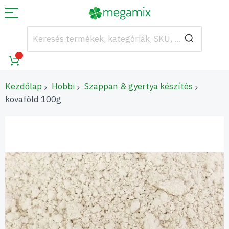
Kezdőlap
Hobbi
Szappan & gyertya készítés
kovaföld 100g
Ugrás
a
képgaléria
végére