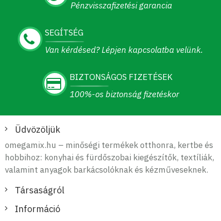
Pénzvisszafizetési garancia
SEGÍTSÉG
Van kérdésed? Lépjen kapcsolatba velünk.
BIZTONSÁGOS FIZETÉSEK
100%-os biztonság fizetéskor
Üdvözöljük
omegamix.hu – minőségi termékek otthonra, kertbe és
hobbihoz: konyhai és fürdőszobai kiegészítők, textíliák,
valamint anyagok barkácsolóknak és kézműveseknek.
Társaságról
Információ