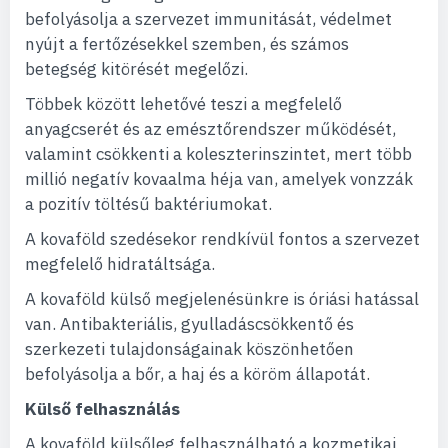
befolyásolja a szervezet immunitását, védelmet
nyújt a fertőzésekkel szemben, és számos
betegség kitörését megelőzi.
Többek között lehetővé teszi a megfelelő
anyagcserét és az emésztőrendszer működését,
valamint csökkenti a koleszterinszintet, mert több
millió negatív kovaalma héja van, amelyek vonzzák
a pozitív töltésű baktériumokat.
A kovaföld szedésekor rendkívül fontos a szervezet
megfelelő hidratáltsága.
A kovaföld külső megjelenésünkre is óriási hatással
van. Antibakteriális, gyulladáscsökkentő és
szerkezeti tulajdonságainak köszönhetően
befolyásolja a bőr, a haj és a köröm állapotát.
Külső felhasználás
A kovaföld külsőleg felhasználható a kozmetikai