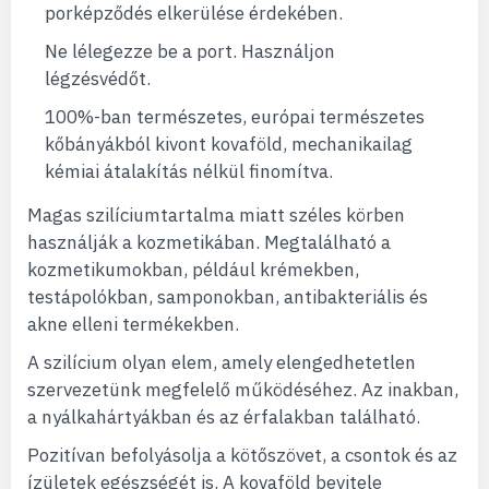
porképződés elkerülése érdekében.
Ne lélegezze be a port. Használjon
légzésvédőt.
100%-ban természetes, európai természetes
kőbányákból kivont kovaföld, mechanikailag
kémiai átalakítás nélkül finomítva.
Magas szilíciumtartalma miatt széles körben
használják a kozmetikában. Megtalálható a
kozmetikumokban, például krémekben,
testápolókban, samponokban, antibakteriális és
akne elleni termékekben.
A szilícium olyan elem, amely elengedhetetlen
szervezetünk megfelelő működéséhez. Az inakban,
a nyálkahártyákban és az érfalakban található.
Pozitívan befolyásolja a kötőszövet, a csontok és az
ízületek egészségét is. A kovaföld bevitele