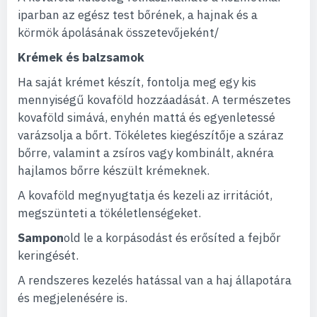
iparban az egész test bőrének, a hajnak és a
körmök ápolásának összetevőjeként/
Krémek és balzsamok
Ha saját krémet készít, fontolja meg egy kis
mennyiségű kovaföld hozzáadását. A természetes
kovaföld simává, enyhén mattá és egyenletessé
varázsolja a bőrt. Tökéletes kiegészítője a száraz
bőrre, valamint a zsíros vagy kombinált, aknéra
hajlamos bőrre készült krémeknek.
A kovaföld megnyugtatja és kezeli az irritációt,
megszünteti a tökéletlenségeket.
Sampon
old le a korpásodást és erősíted a fejbőr
keringését.
A rendszeres kezelés hatással van a haj állapotára
és megjelenésére is.