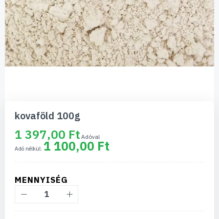
Ugrás
a
kovaföld 100g
képgaléria
elejére
1 397,00 Ft
1 100,00 Ft
MENNYISÉG