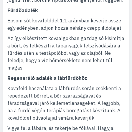
joghurttal , bőrünk típusától és igényeitől függően.
Fürdőadalék
Epsom sót kovafölddel 1:1 arányban keverje össze
egy edényben, adjon hozzá néhány csepp illóolajat.
Az így elkészített kovaalgokban gazdag só kisimítja
a bőrt, és felkészíti a tápanyagok felszívódására a
fürdés után a testápolóból vagy az olajból. Ne
feledje, hogy a víz hőmérséklete nem lehet túl
magas.
Regeneráló adalék a lábfürdőhöz
Kovaföld használata a lábfürdés során csökkenti a
repedezett bőrrel, a bőr szárazságával és
fáradtságával járó kellemetlenségeket. A legjobb,
ha a fürdő végén terápiás borogatást készítünk. A
kovaföldet olívaolajjal simára keverjük.
Vigye fel a lábára, és tekerje be fóliával. Hagyja