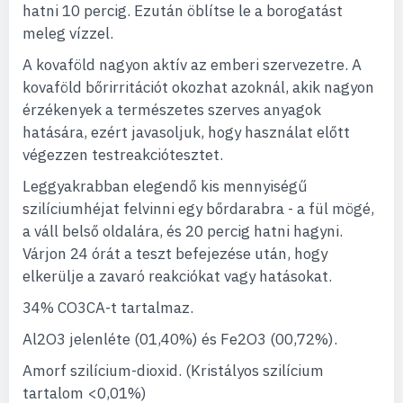
hatni 10 percig. Ezután öblítse le a borogatást
meleg vízzel.
A kovaföld nagyon aktív az emberi szervezetre. A
kovaföld bőrirritációt okozhat azoknál, akik nagyon
érzékenyek a természetes szerves anyagok
hatására, ezért javasoljuk, hogy használat előtt
végezzen testreakciótesztet.
Leggyakrabban elegendő kis mennyiségű
szilíciumhéjat felvinni egy bőrdarabra - a fül mögé,
a váll belső oldalára, és 20 percig hatni hagyni.
Várjon 24 órát a teszt befejezése után, hogy
elkerülje a zavaró reakciókat vagy hatásokat.
34% CO3CA-t tartalmaz.
Al2O3 jelenléte (01,40%) és Fe2O3 (00,72%).
Amorf szilícium-dioxid. (Kristályos szilícium
tartalom <0,01%)