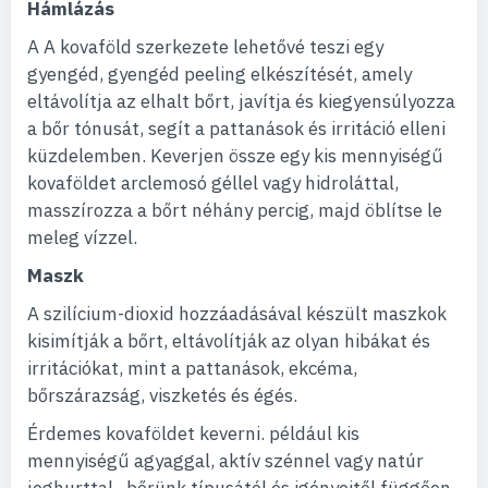
Hámlázás
A A kovaföld szerkezete lehetővé teszi egy
gyengéd, gyengéd peeling elkészítését, amely
eltávolítja az elhalt bőrt, javítja és kiegyensúlyozza
a bőr tónusát, segít a pattanások és irritáció elleni
küzdelemben. Keverjen össze egy kis mennyiségű
kovaföldet arclemosó géllel vagy hidroláttal,
masszírozza a bőrt néhány percig, majd öblítse le
meleg vízzel.
Maszk
A szilícium-dioxid hozzáadásával készült maszkok
kisimítják a bőrt, eltávolítják az olyan hibákat és
irritációkat, mint a pattanások, ekcéma,
bőrszárazság, viszketés és égés.
Érdemes kovaföldet keverni. például kis
mennyiségű agyaggal, aktív szénnel vagy natúr