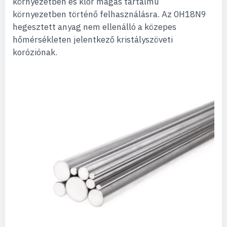
környezetben és klór magas tartalmú
környezetben történő felhasználásra. Az 0H18N9
hegesztett anyag nem ellenálló a közepes
hőmérsékleten jelentkező kristályszöveti
koróziónak.