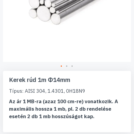
Ugrás
a
Kerek rúd 1m Φ14mm
képgaléria
elejére
Típus: AISI 304, 1.4301, 0H18N9
Az ár 1 MB-ra (azaz 100 cm-re) vonatkozik. A
maximális hossza 1 mb, pl. 2 db rendelése
esetén 2 db 1 mb hosszúságot kap.