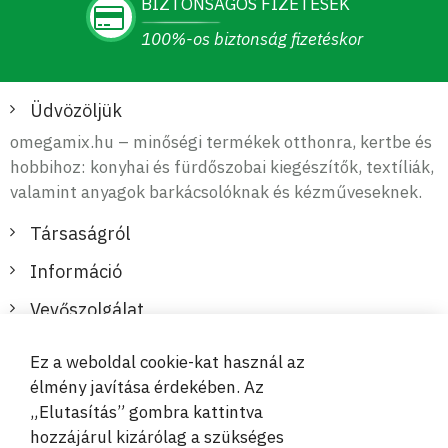
BIZTONSÁGOS FIZETÉSEK
100%-os biztonság fizetéskor
Üdvözöljük
omegamix.hu – minőségi termékek otthonra, kertbe és
hobbihoz: konyhai és fürdőszobai kiegészítők, textíliák,
valamint anyagok barkácsolóknak és kézműveseknek.
Társaságról
Információ
Vevőszolgálat
Ez a weboldal cookie-kat használ az
Biztonságos és kényelmes fizetések
élmény javítása érdekében. Az
„Elutasítás” gombra kattintva
hozzájárul kizárólag a szükséges