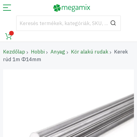
Kezdőlap
Hobbi
Anyag
Kör alakú rudak
Kerek
rúd 1m Φ14mm
Ugrás
a
képgaléria
végére