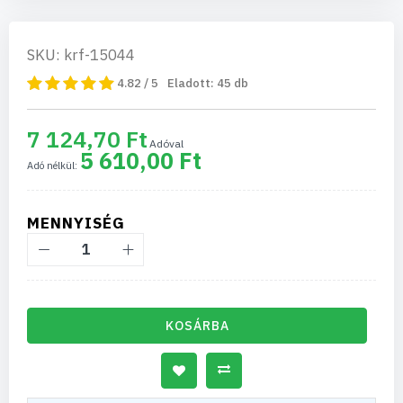
SKU: krf-15044
4.82 / 5
Eladott:
45
db
7 124,70 Ft
5 610,00 Ft
MENNYISÉG
KOSÁRBA