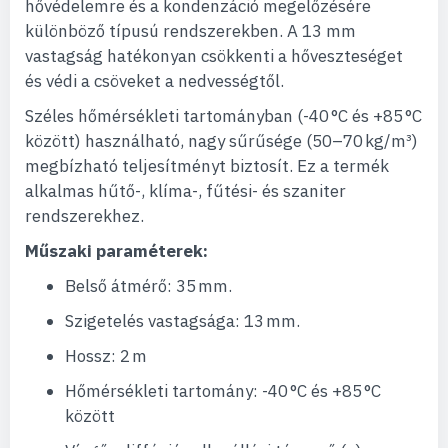
hővédelemre és a kondenzáció megelőzésére
különböző típusú rendszerekben. A 13 mm
vastagság hatékonyan csökkenti a hőveszteséget
és védi a csöveket a nedvességtől.
Széles hőmérsékleti tartományban (-40 °C és +85 °C
között) használható, nagy sűrűsége (50–70 kg/m³)
megbízható teljesítményt biztosít. Ez a termék
alkalmas hűtő-, klíma-, fűtési- és szaniter
rendszerekhez.
Műszaki paraméterek:
Belső átmérő: 35 mm.
Szigetelés vastagsága: 13 mm.
Hossz: 2 m
Hőmérsékleti tartomány: -40 °C és +85 °C
között