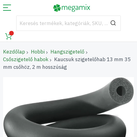
Kezdőlap
Hobbi
Hangszigetelő
Csőszigetelő habok
Kaucsuk szigetelőhab 13 mm 35
mm csőhöz, 2 m hosszúság
Ugrás
a
képgaléria
végére