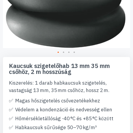
Ugrás
a
Kaucsuk szigetelőhab 13 mm 35 mm
képgaléria
csőhöz, 2 m hosszúság
elejére
Kiszerelés: 1 darab habkaucsuk szigetelés,
vastagság 13 mm, 35 mm csőhöz, hossz 2 m.
Magas hőszigetelés csővezetékekhez
Védelem a kondenzáció és nedvesség ellen
Hőmérsékletállóság -40 °C és +85 °C között
Habkaucsuk sűrűsége 50–70 kg/m³