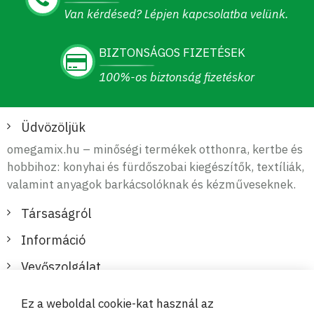
Van kérdésed? Lépjen kapcsolatba velünk.
BIZTONSÁGOS FIZETÉSEK
100%-os biztonság fizetéskor
Üdvözöljük
omegamix.hu – minőségi termékek otthonra, kertbe és
hobbihoz: konyhai és fürdőszobai kiegészítők, textíliák,
valamint anyagok barkácsolóknak és kézműveseknek.
Társaságról
Információ
Vevőszolgálat
Ez a weboldal cookie-kat használ az