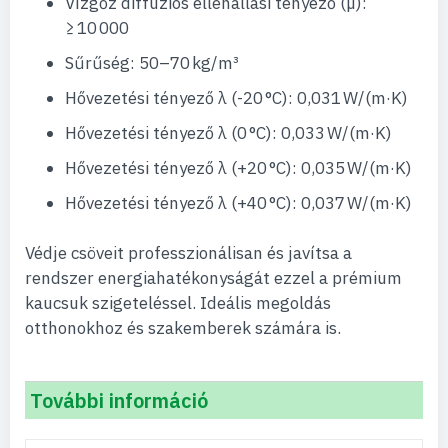
Vízgőz diffúziós ellenállási tényező (µ):
≥ 10 000
Sűrűség: 50–70 kg/m³
Hővezetési tényező λ (-20 °C): 0,031 W/(m·K)
Hővezetési tényező λ (0 °C): 0,033 W/(m·K)
Hővezetési tényező λ (+20 °C): 0,035 W/(m·K)
Hővezetési tényező λ (+40 °C): 0,037 W/(m·K)
Védje csöveit professzionálisan és javítsa a
rendszer energiahatékonyságát ezzel a prémium
kaucsuk szigeteléssel. Ideális megoldás
otthonokhoz és szakemberek számára is.
További információ
További