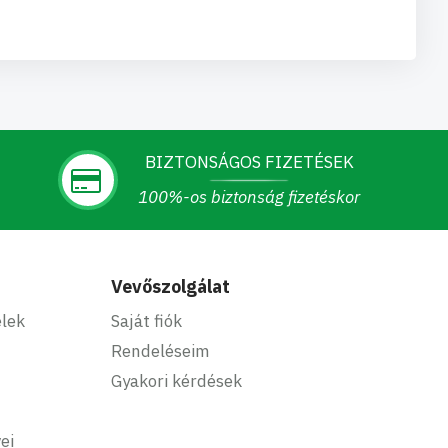
BIZTONSÁGOS FIZETÉSEK
100%-os biztonság fizetéskor
Vevőszolgálat
elek
Saját fiók
Rendeléseim
Gyakori kérdések
ei