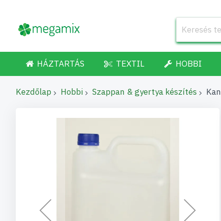
HÁZTARTÁS
TEXTIL
HOBBI
Kezdőlap
Hobbi
Szappan & gyertya készítés
Kan
Ugrás
a
képgaléria
végére