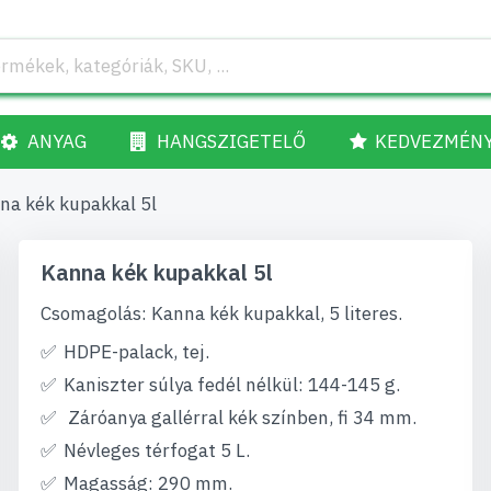
ANYAG
HANGSZIGETELŐ
KEDVEZMÉN
na kék kupakkal 5l
Kanna kék kupakkal 5l
Csomagolás: Kanna kék kupakkal, 5 literes.
HDPE-palack, tej.
Kaniszter súlya fedél nélkül: 144-145 g.
Záróanya gallérral kék színben, fi 34 mm.
Névleges térfogat 5 L.
Magasság: 290 mm.