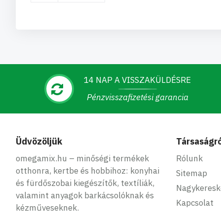
14 NAP A VISSZAKÜLDÉSRE
Pénzvisszafizetési garancia
Üdvözöljük
Társaságró
omegamix.hu – minőségi termékek
Rólunk
otthonra, kertbe és hobbihoz: konyhai
Sitemap
és fürdőszobai kiegészítők, textíliák,
Nagykeres
valamint anyagok barkácsolóknak és
Kapcsolat
kézműveseknek.