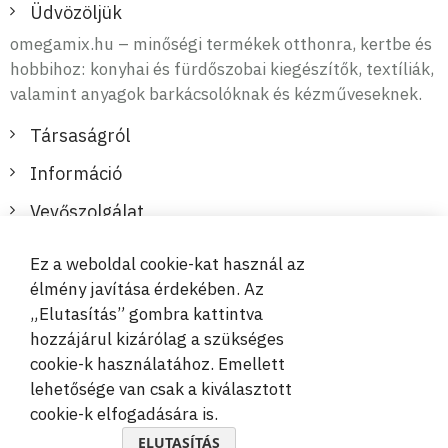
Üdvözöljük
omegamix.hu – minőségi termékek otthonra, kertbe és
hobbihoz: konyhai és fürdőszobai kiegészítők, textíliák,
valamint anyagok barkácsolóknak és kézműveseknek.
Társaságról
Információ
Vevőszolgálat
Ez a weboldal cookie-kat használ az
Biztonságos és kényelmes fizetések
élmény javítása érdekében. Az
„Elutasítás” gombra kattintva
hozzájárul kizárólag a szükséges
cookie-k használatához. Emellett
lehetősége van csak a kiválasztott
cookie-k elfogadására is.
© 2019-2026 Megamix s.r.o.
ELUTASÍTÁS