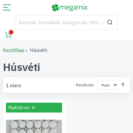
Kezdőlap
Húsvéti
Húsvéti
Cs
1
elem
Rendezés
so
Raktáron: 6