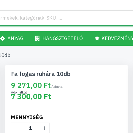
ANYAG
HANGSZIGETELŐ
KEDVEZMÉN
 10db
Fa fogas ruhára 10db
9 271,00 Ft
7 300,00 Ft
MENNYISÉG