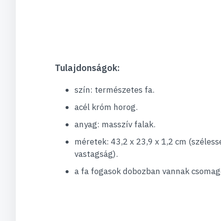
Tulajdonságok:
szín: természetes fa.
acél króm horog.
anyag: masszív falak.
méretek: 43,2 x 23,9 x 1,2 cm (széles
vastagság).
a fa fogasok dobozban vannak csomag