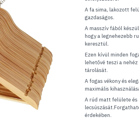
A fa sima, lakozott fel
gazdaságos.
A masszív fából készül
hogy a legnehezebb ru
keresztül.
Ezen kívül minden fogas
lehetővé teszi a nehéz
tárolását.
A fogas vékony és eleg
maximális kihasználásá
A rúd matt felülete és 
lecsúszását.Forgatha
érdekében.