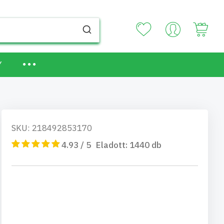
Your
Y
SKU: 218492853170
4.93 / 5
Eladott:
1440
db