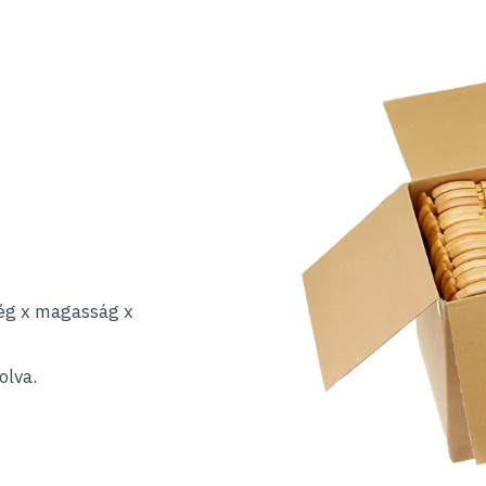
ség x magasság x
olva.