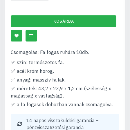
KOSÁRBA
Csomagolás: Fa fogas ruhára 10db.
szín: természetes fa.
acél króm horog.
anyag: masszív fa lak.
méretek: 43,2 x 23,9 x 1,2 cm (szélesség x
magasság x vastagság).
a fa fogasok dobozban vannak csomagolva.
14 napos visszaküldési garancia –
pénzvisszafizetési garancia