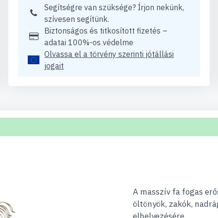
Segítségre van szüksége? Írjon nekünk,
szívesen segítünk.
Biztonságos és titkosított fizetés –
adatai 100%-os védelme
Olvassa el a törvény szerinti jótállási
jogait
A masszív fa fogas erős
öltönyök, zakók, nadr
elhelyezésére.