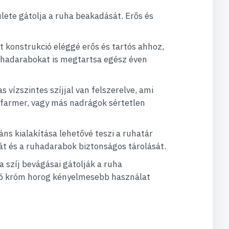
ülete gátolja a ruha beakadását. Erős és
t konstrukció eléggé erős és tartós ahhoz,
hadarabokat is megtartsa egész éven
 vízszintes szíjjal van felszerelve, ami
 farmer, vagy más nadrágok sértetlen
áns kialakítása lehetővé teszi a ruhatár
t és a ruhadarabok biztonságos tárolását.
a szíj bevágásai gátolják a ruha
tó króm horog kényelmesebb használat