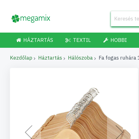
HÁZTARTÁS
TEXTIL
HOBBI
Kezdőlap
Háztartás
Hálószoba
Fa fogas ruhára
Ugrás
a
képgaléria
végére