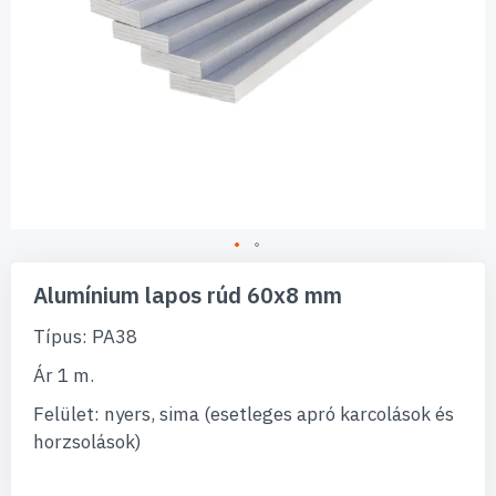
Ugrás
a
Alumínium lapos rúd 60x8 mm
képgaléria
elejére
Típus: PA38
Ár 1 m.
Felület: nyers, sima (esetleges apró karcolások és
horzsolások)