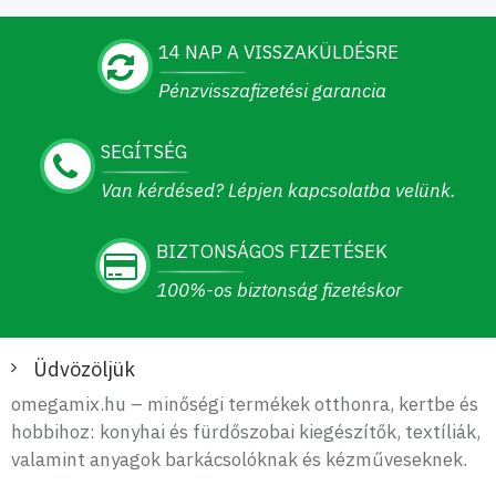
14 NAP A VISSZAKÜLDÉSRE
Pénzvisszafizetési garancia
SEGÍTSÉG
Van kérdésed? Lépjen kapcsolatba velünk.
BIZTONSÁGOS FIZETÉSEK
100%-os biztonság fizetéskor
Üdvözöljük
omegamix.hu – minőségi termékek otthonra, kertbe és
hobbihoz: konyhai és fürdőszobai kiegészítők, textíliák,
valamint anyagok barkácsolóknak és kézműveseknek.