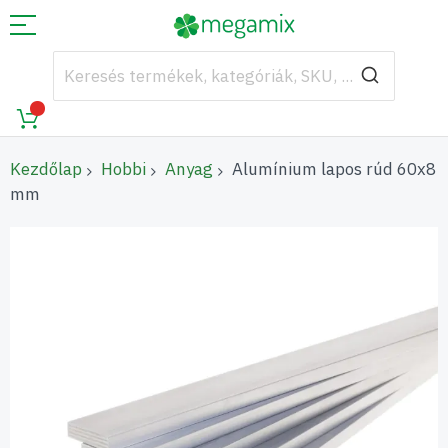
Kezdőlap
Hobbi
Anyag
Alumínium lapos rúd 60x8
mm
Ugrás
a
képgaléria
végére