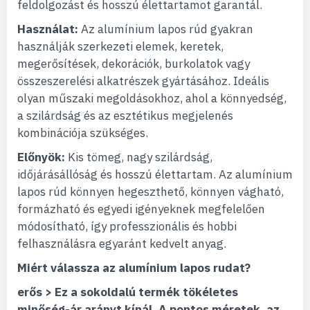
feldolgozást és hosszú élettartamot garantál.
Használat:
Az alumínium lapos rúd gyakran
használják szerkezeti elemek, keretek,
megerősítések, dekorációk, burkolatok vagy
összeszerelési alkatrészek gyártásához. Ideális
olyan műszaki megoldásokhoz, ahol a könnyedség,
a szilárdság és az esztétikus megjelenés
kombinációja szükséges.
Előnyök:
Kis tömeg, nagy szilárdság,
időjárásállóság és hosszú élettartam. Az alumínium
lapos rúd könnyen hegeszthető, könnyen vágható,
formázható és egyedi igényeknek megfelelően
módosítható, így professzionális és hobbi
felhasználásra egyaránt kedvelt anyag.
Miért válassza az alumínium lapos rudat?
erős > Ez a sokoldalú termék tökéletes
minőség-ár arányt kínál. A pontos méretek, az