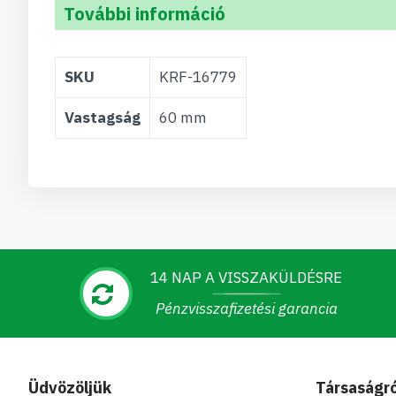
További információ
További
SKU
KRF-16779
információ
Vastagság
60 mm
14 NAP A VISSZAKÜLDÉSRE
Pénzvisszafizetési garancia
Üdvözöljük
Társaságró