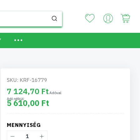
Your
Y
SKU: KRF-16779
7 124,70 Ft
5 610,00 Ft
MENNYISÉG