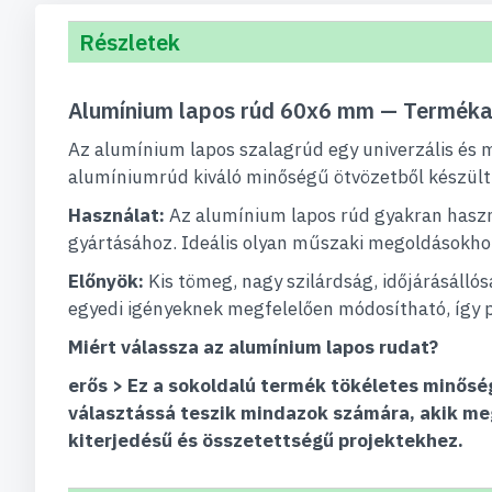
Részletek
Alumínium lapos rúd 60x6 mm — Termék
Az alumínium lapos szalagrúd egy univerzális és me
alumíniumrúd kiváló minőségű ötvözetből készült,
Használat:
Az alumínium lapos rúd gyakran haszná
gyártásához. Ideális olyan műszaki megoldásokhoz
Előnyök:
Kis tömeg, nagy szilárdság, időjárásáll
egyedi igényeknek megfelelően módosítható, így p
Miért válassza az alumínium lapos rudat?
erős > Ez a sokoldalú termék tökéletes minőség
választássá teszik mindazok számára, akik me
kiterjedésű és összetettségű projektekhez.