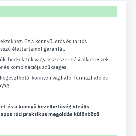
jektekhez. Ez a könnyű, erős és tartós
osszú élettartamot garantál.
ók, burkolatok vagy összeszerelési alkatrészek
lenés kombinációja szükséges.
n hegeszthető, könnyen vágható, formázható és
nyag.
let és a könnyű kezelhetőség ideális
lapos rúd praktikus megoldás különböző