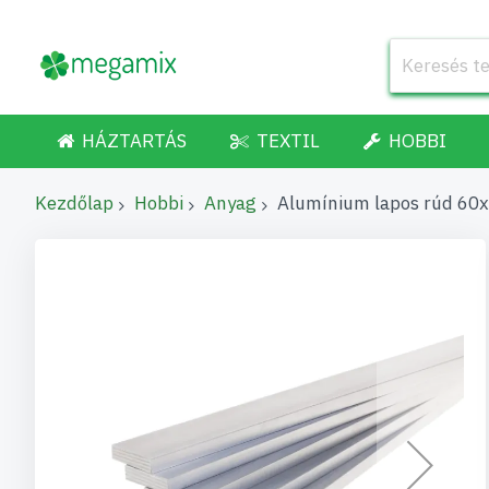
HÁZTARTÁS
TEXTIL
HOBBI
Kezdőlap
Hobbi
Anyag
Alumínium lapos rúd 60
Ugrás
a
képgaléria
végére