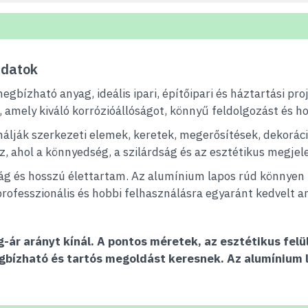
adatok
gbízható anyag, ideális ipari, építőipari és háztartási pro
 amely kiváló korrózióállóságot, könnyű feldolgozást és h
lják szerkezeti elemek, keretek, megerősítések, dekoráci
, ahol a könnyedség, a szilárdság és az esztétikus megje
óság és hosszú élettartam. Az alumínium lapos rúd könnye
rofesszionális és hobbi felhasználásra egyaránt kedvelt a
-ár arányt kínál. A pontos méretek, az esztétikus felü
gbízható és tartós megoldást keresnek. Az alumínium 