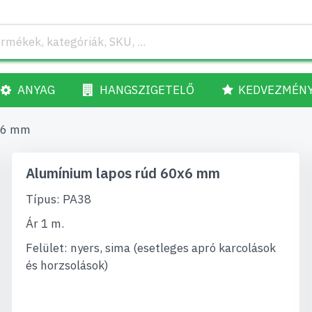
ANYAG
HANGSZIGETELŐ
KEDVEZMÉN
x6 mm
Alumínium lapos rúd 60x6 mm
Típus: PA38
Ár 1 m.
Felület: nyers, sima (esetleges apró karcolások
és horzsolások)