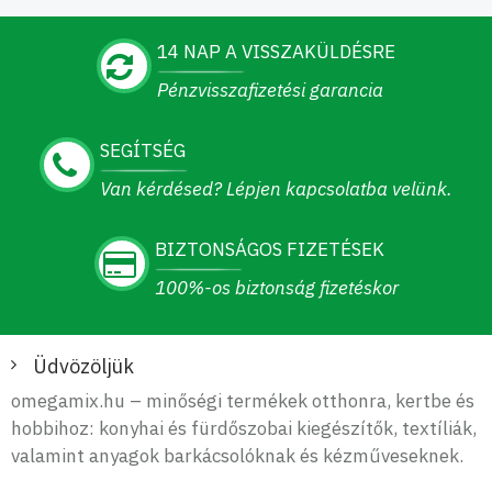
14 NAP A VISSZAKÜLDÉSRE
Pénzvisszafizetési garancia
SEGÍTSÉG
Van kérdésed? Lépjen kapcsolatba velünk.
BIZTONSÁGOS FIZETÉSEK
100%-os biztonság fizetéskor
Üdvözöljük
omegamix.hu – minőségi termékek otthonra, kertbe és
hobbihoz: konyhai és fürdőszobai kiegészítők, textíliák,
valamint anyagok barkácsolóknak és kézműveseknek.