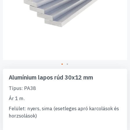
Ugrás
a
Alumínium lapos rúd 30x12 mm
képgaléria
elejére
Típus: PA38
Ár 1 m.
Felület: nyers, sima (esetleges apró karcolások és
horzsolások)