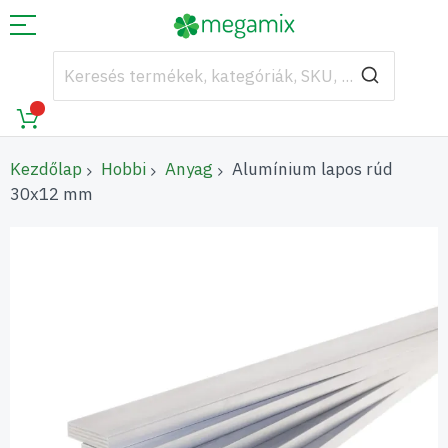
Kezdőlap
Hobbi
Anyag
Alumínium lapos rúd
30x12 mm
Ugrás
a
képgaléria
végére