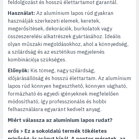
feldolgozást és hosszú élettartamot garantál.
Használat:
Az alumínium lapos rúd gyakran
használják szerkezeti elemek, keretek,
megerősítések, dekorációk, burkolatok vagy
összeszerelési alkatrészek gyártásához. Ideális
olyan műszaki megoldásokhoz, ahol a könnyedség,
a szilárdság és az esztétikus megjelenés
kombinációja szükséges.
Előnyök:
Kis tömeg, nagy szilárdság,
időjárásállóság és hosszú élettartam. Az alumínium
lapos rúd könnyen hegeszthető, könnyen vágható,
formázható és egyedi igényeknek megfelelően
módosítható, így professzionális és hobbi
felhasználásra egyaránt kedvelt anyag.
Miért válassza az alumínium lapos rudat?
erős > Ez a sokoldalú termék tökéletes
minőség-ár arányt kínál. A pontos méretek, az