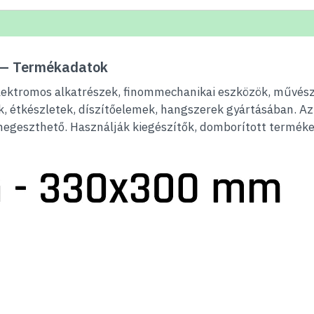
 — Termékadatok
elektromos alkatrészek, finommechanikai eszközök, művésze
ek, étkészletek, díszítőelemek, hangszerek gyártásában. 
 hegeszthető. Használják kiegészítők, domborított terméke