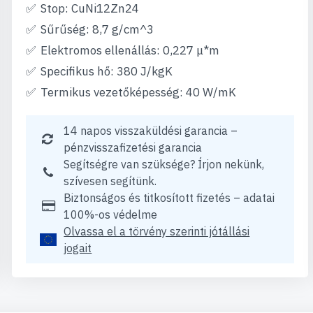
Stop: CuNi12Zn24
Sűrűség: 8,7 g/cm^3
Elektromos ellenállás: 0,227 μ*m
Specifikus hő: 380 J/kgK
Termikus vezetőképesség: 40 W/mK
14 napos visszaküldési garancia –
pénzvisszafizetési garancia
Segítségre van szüksége? Írjon nekünk,
szívesen segítünk.
Biztonságos és titkosított fizetés – adatai
100%-os védelme
Olvassa el a törvény szerinti jótállási
jogait