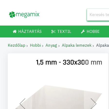
HÁZTARTÁS
TEXTIL
HOBBI
Kezdőlap
Hobbi
Anyag
Alpaka lemezek
Alpaka
Ugrás
a
képgaléria
végére