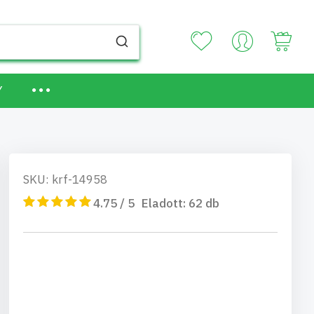
Your
Y
SKU: krf-14958
4.75 / 5
Eladott:
62
db