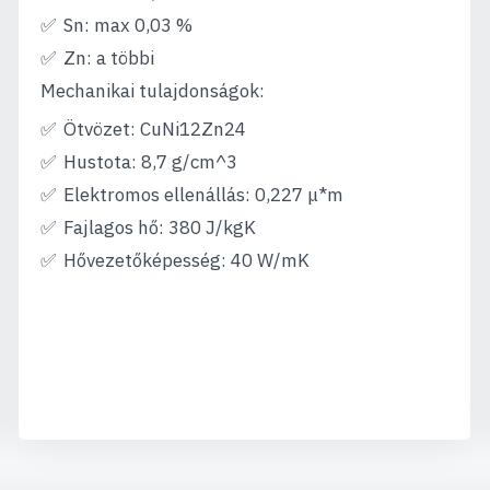
Sn: max 0,03 %
Zn: a többi
Mechanikai tulajdonságok:
Ötvözet: CuNi12Zn24
Hustota: 8,7 g/cm^3
Elektromos ellenállás: 0,227 μ*m
Fajlagos hő: 380 J/kgK
Hővezetőképesség: 40 W/mK