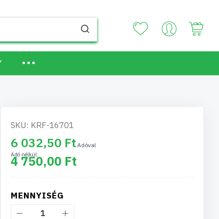
Your
Y
SKU: KRF-16701
6 032,50 Ft
4 750,00 Ft
MENNYISÉG