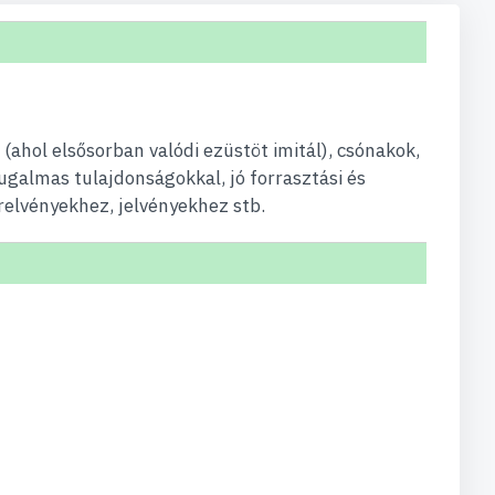
ahol elsősorban valódi ezüstöt imitál), csónakok,
ugalmas tulajdonságokkal, jó forrasztási és
elvényekhez, jelvényekhez stb.