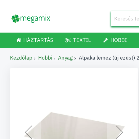
HÁZTARTÁS
TEXTIL
HOBBI
Kezdőlap
Hobbi
Anyag
Alpaka lemez (új ezüst)
Ugrás
a
képgaléria
végére