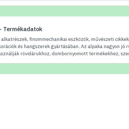
 — Termékadatok
alkatrészek, finommechanikai eszközök, művészeti cikkek (
korációk és hangszerek gyártásában. Az alpaka nagyon jó r
asználják rövidárukhoz, dombornyomott termékekhez, szer