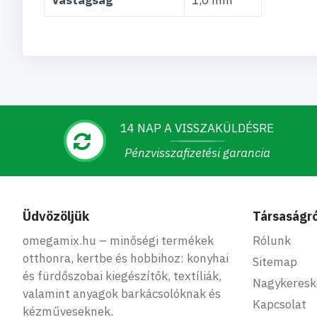
Vastagság
1,0 mm
14 NAP A VISSZAKÜLDÉSRE
Pénzvisszafizetési garancia
Üdvözöljük
Társaságró
omegamix.hu – minőségi termékek
Rólunk
otthonra, kertbe és hobbihoz: konyhai
Sitemap
és fürdőszobai kiegészítők, textíliák,
Nagykeres
valamint anyagok barkácsolóknak és
Kapcsolat
kézműveseknek.