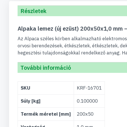
Részletek
Alpaka lemez (új ezüst) 200x50x1,0 mm
Az Alpaca széles körben alkalmazható elektromos 
orvosi berendezések, étkészletek, étkészletek, de
hegesztési tulajdonságokkal rendelkező anyag. H
További információ
További
SKU
KRF-16701
információ
Súly [kg]
0.100000
Termék méretei [mm]
200x50