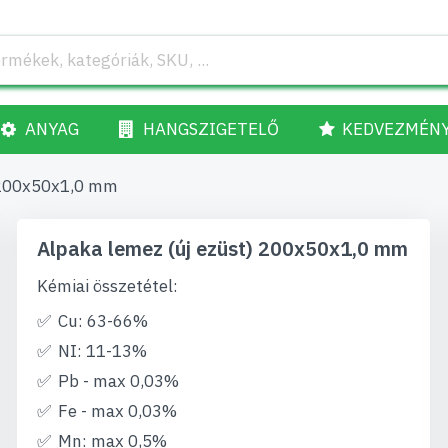
ANYAG
HANGSZIGETELŐ
KEDVEZMÉN
 200x50x1,0 mm
Alpaka lemez (új ezüst) 200x50x1,0 mm
Kémiai összetétel:
Cu: 63-66%
NI: 11-13%
Pb - max 0,03%
Fe - max 0,03%
Mn: max 0,5%