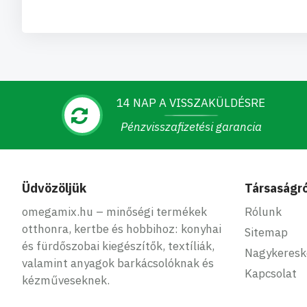
14 NAP A VISSZAKÜLDÉSRE
Pénzvisszafizetési garancia
Üdvözöljük
Társaságró
omegamix.hu – minőségi termékek
Rólunk
otthonra, kertbe és hobbihoz: konyhai
Sitemap
és fürdőszobai kiegészítők, textíliák,
Nagykeres
valamint anyagok barkácsolóknak és
Kapcsolat
kézműveseknek.