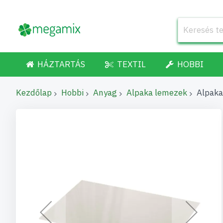
HÁZTARTÁS
TEXTIL
HOBBI
Kezdőlap
Hobbi
Anyag
Alpaka lemezek
Alpaka
Ugrás
a
képgaléria
végére