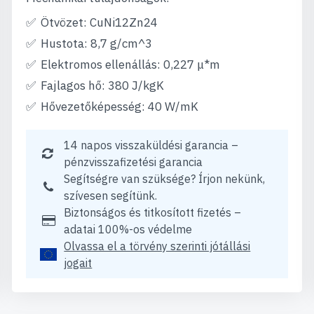
Ötvözet: CuNi12Zn24
Hustota: 8,7 g/cm^3
Elektromos ellenállás: 0,227 μ*m
Fajlagos hő: 380 J/kgK
Hővezetőképesség: 40 W/mK
14 napos visszaküldési garancia –
pénzvisszafizetési garancia
Segítségre van szüksége? Írjon nekünk,
szívesen segítünk.
Biztonságos és titkosított fizetés –
adatai 100%-os védelme
Olvassa el a törvény szerinti jótállási
jogait