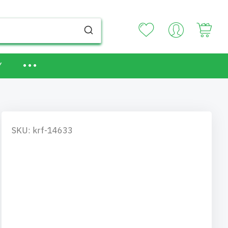
Your
Y
SKU: krf-14633