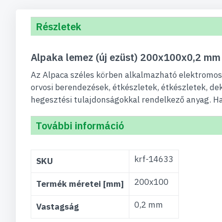
Részletek
Alpaka lemez (új ezüst) 200x100x0,2 m
Az Alpaca széles körben alkalmazható elektromos 
orvosi berendezések, étkészletek, étkészletek, de
hegesztési tulajdonságokkal rendelkező anyag. H
További információ
További
krf-14633
SKU
információ
200x100
Termék méretei [mm]
0,2 mm
Vastagság