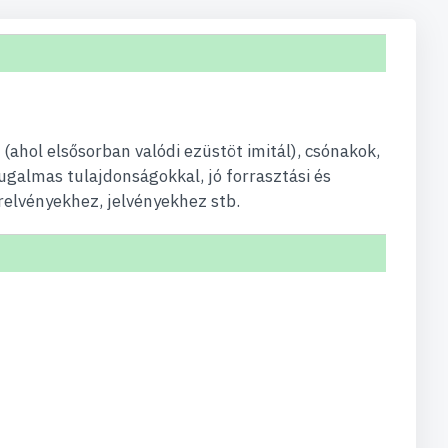
ahol elsősorban valódi ezüstöt imitál), csónakok,
ugalmas tulajdonságokkal, jó forrasztási és
elvényekhez, jelvényekhez stb.