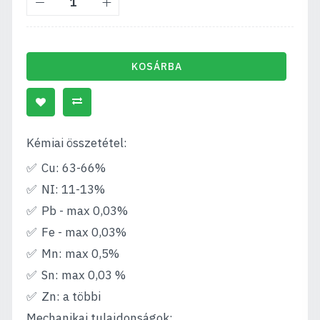
KOSÁRBA
Kémiai összetétel:
Cu: 63-66%
NI: 11-13%
Pb - max 0,03%
Fe - max 0,03%
Mn: max 0,5%
Sn: max 0,03 %
Zn: a többi
Mechanikai tulajdonságok: