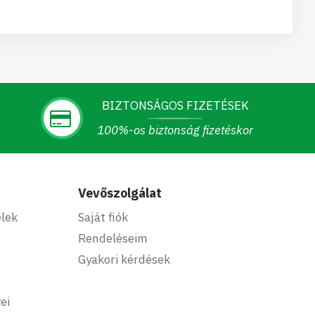
BIZTONSÁGOS FIZETÉSEK
100%-os biztonság fizetéskor
Vevőszolgálat
elek
Saját fiók
Rendeléseim
Gyakori kérdések
ei