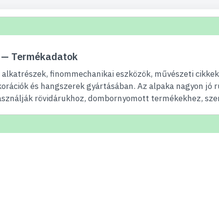
m — Termékadatok
alkatrészek, finommechanikai eszközök, művészeti cikkek (
korációk és hangszerek gyártásában. Az alpaka nagyon jó r
asználják rövidárukhoz, dombornyomott termékekhez, szer