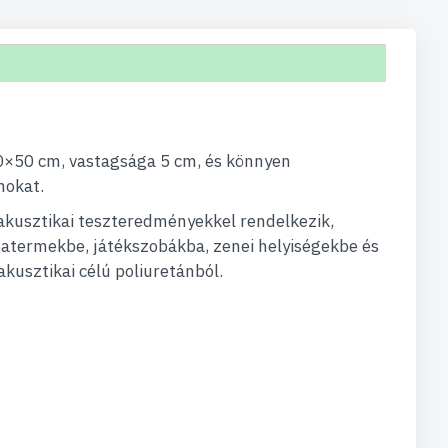
50×50 cm, vastagsága 5 cm, és könnyen
mokat.
 akusztikai teszteredményekkel rendelkezik,
óbatermekbe, játékszobákba, zenei helyiségekbe és
akusztikai célú poliuretánból.