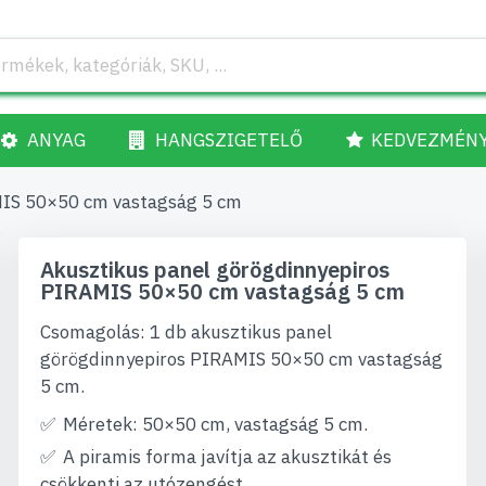
ANYAG
HANGSZIGETELŐ
KEDVEZMÉN
MIS 50×50 cm vastagság 5 cm
Akusztikus panel görögdinnyepiros
PIRAMIS 50×50 cm vastagság 5 cm
Csomagolás: 1 db akusztikus panel
görögdinnyepiros PIRAMIS 50×50 cm vastagság
5 cm.
Méretek: 50×50 cm, vastagság 5 cm.
A piramis forma javítja az akusztikát és
csökkenti az utózengést.