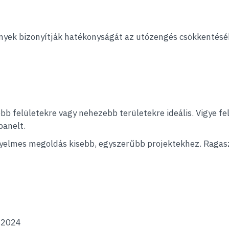
nyek bizonyítják hatékonyságát az utózengés csökkentésébe
b felületekre vagy nehezebb területekre ideális. Vigye fel
panelt.
yelmes megoldás kisebb, egyszerűbb projektekhez. Ragasz
.2024