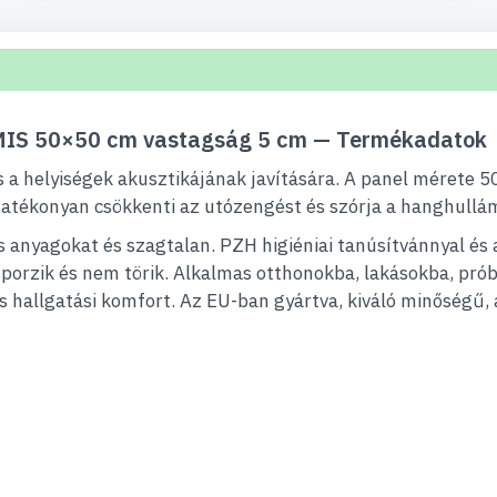
AMIS 50×50 cm vastagság 5 cm — Termékadatok
s a helyiségek akusztikájának javítására. A panel mérete 
 hatékonyan csökkenti az utózengést és szórja a hanghullá
s anyagokat és szagtalan. PZH higiéniai tanúsítvánnyal és
 porzik és nem törik. Alkalmas otthonokba, lakásokba, pr
és hallgatási komfort. Az EU-ban gyártva, kiváló minőségű, 