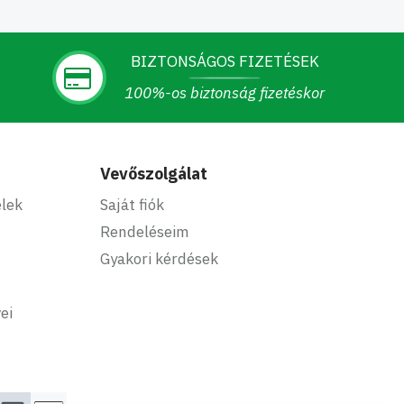
BIZTONSÁGOS FIZETÉSEK
100%-os biztonság fizetéskor
Vevőszolgálat
elek
Saját fiók
Rendeléseim
Gyakori kérdések
ei