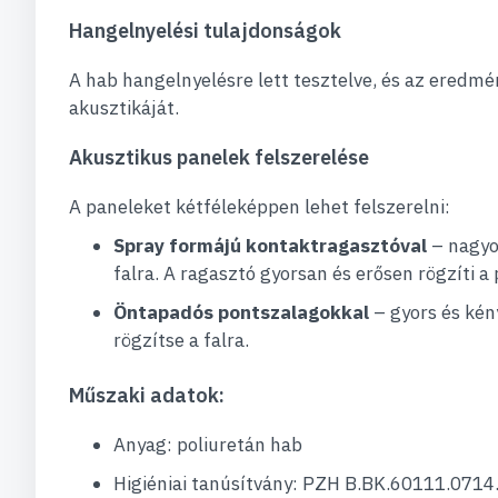
Hangelnyelési tulajdonságok
A hab hangelnyelésre lett tesztelve, és az eredmé
akusztikáját.
Akusztikus panelek felszerelése
A paneleket kétféleképpen lehet felszerelni:
Spray formájú kontaktragasztóval
– nagyob
falra. A ragasztó gyorsan és erősen rögzíti a 
Öntapadós pontszalagokkal
– gyors és kén
rögzítse a falra.
Műszaki adatok:
Anyag: poliuretán hab
Higiéniai tanúsítvány: PZH B.BK.60111.0714