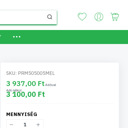
Your
Y
SKU: PRM505005MEL
3 937,00 Ft
3 100,00 Ft
MENNYISÉG