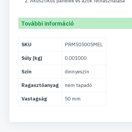
Akusztikus panelek és azok felhasználása
További információ
További
SKU
PRM505005MEL
információ
Súly [kg]
0.001000
Szín
dinnyeszín
Ragasztóanyag
nem tapadó
Vastagság
50 mm