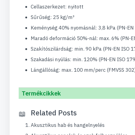
Cellaszerkezet: nyitott
Sűrűség: 25 kg/m³
Keménység 40% nyomásnál: 3,8 kPa (PN-EN 
Maradó deformáció 50%-nál: max. 6% (PN-E
Szakítószilárdság: min. 90 kPa (PN-EN ISO 1
Szakadási nyúlás: min. 120% (PN-EN ISO 17
Lángállóság: max. 100 mm/perc (FMVSS 302
Termékcikkek
Related Posts
Akusztikus hab és hangelnyelés