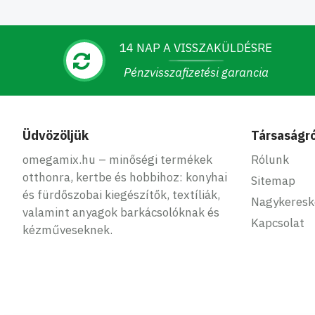
14 NAP A VISSZAKÜLDÉSRE
Pénzvisszafizetési garancia
Üdvözöljük
Társaságró
omegamix.hu – minőségi termékek
Rólunk
otthonra, kertbe és hobbihoz: konyhai
Sitemap
és fürdőszobai kiegészítők, textíliák,
Nagykeres
valamint anyagok barkácsolóknak és
Kapcsolat
kézműveseknek.