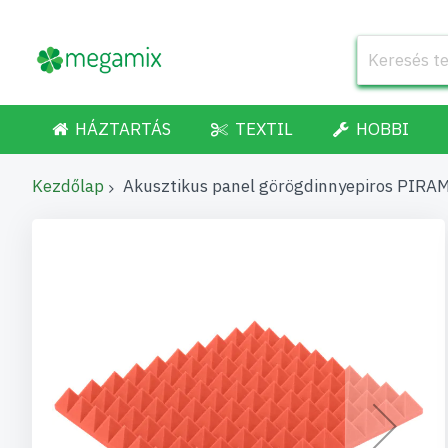
HÁZTARTÁS
TEXTIL
HOBBI
Kezdőlap
Akusztikus panel görögdinnyepiros PIRA
Ugrás
a
képgaléria
végére