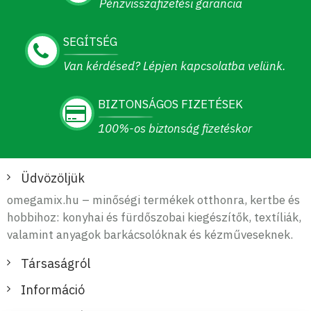
Pénzvisszafizetési garancia
SEGÍTSÉG
Van kérdésed? Lépjen kapcsolatba velünk.
BIZTONSÁGOS FIZETÉSEK
100%-os biztonság fizetéskor
Üdvözöljük
omegamix.hu – minőségi termékek otthonra, kertbe és
hobbihoz: konyhai és fürdőszobai kiegészítők, textíliák,
valamint anyagok barkácsolóknak és kézműveseknek.
Társaságról
Információ