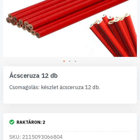
Ugrás
a
Ácsceruza 12 db
képgaléria
elejére
Csomagolás: készlet ácsceruza 12 db.
RAKTÁRON:
2
SKU: 2115093066804