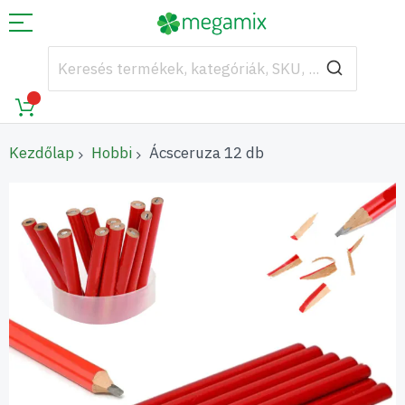
Kezdőlap
Hobbi
Ácsceruza 12 db
Ugrás
a
képgaléria
végére