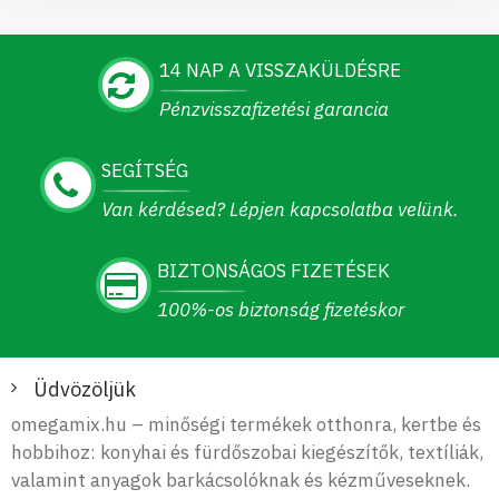
14 NAP A VISSZAKÜLDÉSRE
Pénzvisszafizetési garancia
SEGÍTSÉG
Van kérdésed? Lépjen kapcsolatba velünk.
BIZTONSÁGOS FIZETÉSEK
100%-os biztonság fizetéskor
Üdvözöljük
omegamix.hu – minőségi termékek otthonra, kertbe és
hobbihoz: konyhai és fürdőszobai kiegészítők, textíliák,
valamint anyagok barkácsolóknak és kézműveseknek.