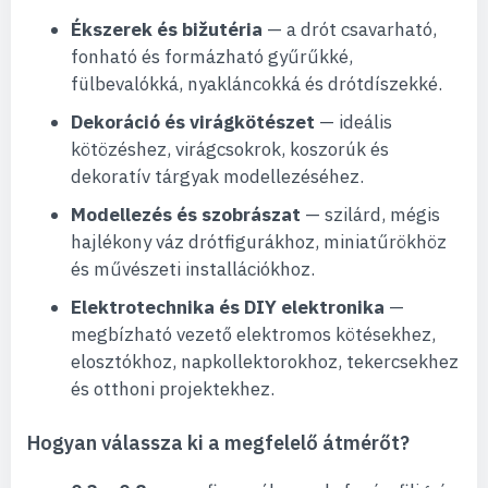
Ékszerek és bižutéria
— a drót csavarható,
fonható és formázható gyűrűkké,
fülbevalókká, nyakláncokká és drótdíszekké.
Dekoráció és virágkötészet
— ideális
kötözéshez, virágcsokrok, koszorúk és
dekoratív tárgyak modellezéséhez.
Modellezés és szobrászat
— szilárd, mégis
hajlékony váz drótfigurákhoz, miniatűrökhöz
és művészeti installációkhoz.
Elektrotechnika és DIY elektronika
—
megbízható vezető elektromos kötésekhez,
elosztókhoz, napkollektorokhoz, tekercsekhez
és otthoni projektekhez.
Hogyan válassza ki a megfelelő átmérőt?