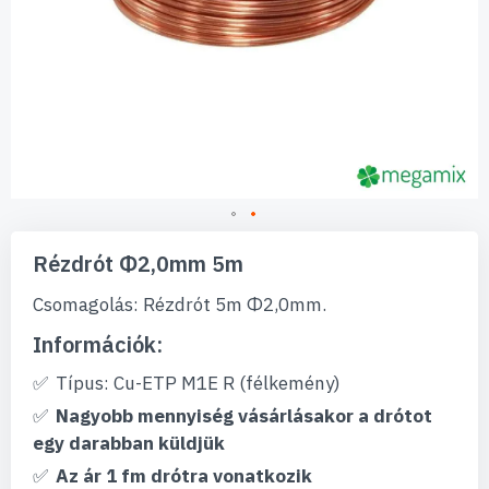
Ugrás
a
Rézdrót Φ2,0mm 5m
képgaléria
elejére
Csomagolás: Rézdrót 5m Φ2,0mm.
Információk:
Típus: Cu-ETP M1E R (félkemény)
Nagyobb mennyiség vásárlásakor a drótot
egy darabban küldjük
Az ár 1 fm drótra vonatkozik