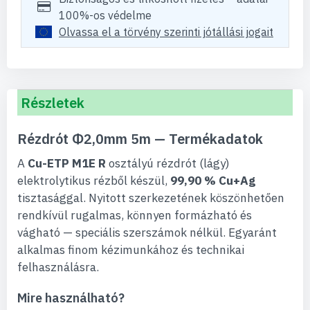
100%-os védelme
Olvassa el a törvény szerinti jótállási jogait
Részletek
Rézdrót Φ2,0mm 5m — Termékadatok
A
Cu-ETP M1E R
osztályú rézdrót (lágy)
elektrolytikus rézből készül,
99,90 % Cu+Ag
tisztasággal. Nyitott szerkezetének köszönhetően
rendkívül rugalmas, könnyen formázható és
vágható — speciális szerszámok nélkül. Egyaránt
alkalmas finom kézimunkához és technikai
felhasználásra.
Mire használható?