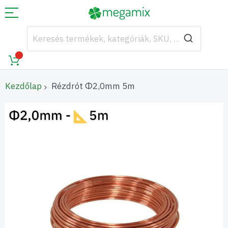
Kezdőlap
Rézdrót Φ2,0mm 5m
Ugrás
a
képgaléria
végére