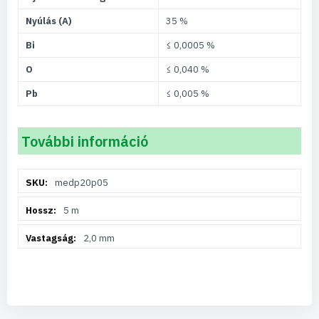
Nyúlás (A)
35 %
Bi
≤ 0,0005 %
O
≤ 0,040 %
Pb
≤ 0,005 %
További információ
További
medp20p05
információ
5 m
2,0 mm