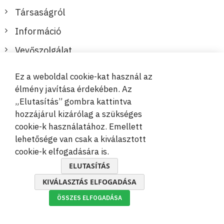
Társaságról
Információ
Vevőszolgálat
Ez a weboldal cookie-kat használ az
Biztonságos és kényelmes fizetések
élmény javítása érdekében. Az
„Elutasítás” gombra kattintva
hozzájárul kizárólag a szükséges
cookie-k használatához. Emellett
lehetősége van csak a kiválasztott
cookie-k elfogadására is.
© 2019-2026 Megamix s.r.o.
ELUTASÍTÁS
KIVÁLASZTÁS ELFOGADÁSA
ÖSSZES ELFOGADÁSA