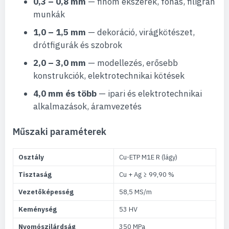
0,3 – 0,8 mm
— finom ékszerek, fonás, filigrán
munkák
1,0 – 1,5 mm
— dekoráció, virágkötészet,
drótfigurák és szobrok
2,0 – 3,0 mm
— modellezés, erősebb
konstrukciók, elektrotechnikai kötések
4,0 mm és több
— ipari és elektrotechnikai
alkalmazások, áramvezetés
Műszaki paraméterek
Osztály
Cu-ETP M1E R (lágy)
Tisztaság
Cu + Ag ≥ 99,90 %
Vezetőképesség
58,5 MS/m
Keménység
53 HV
Nyomószilárdság
350 MPa